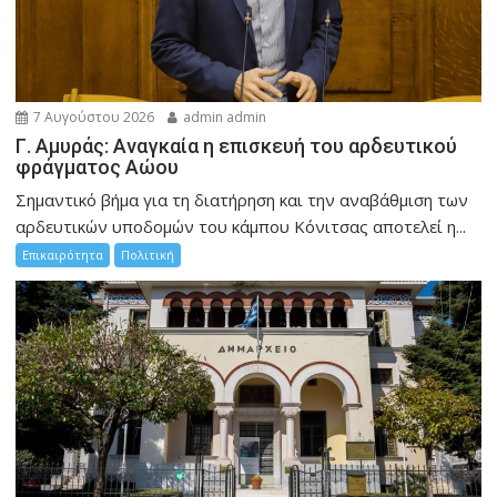
7 Αυγούστου 2026
admin admin
Γ. Αμυράς: Αναγκαία η επισκευή του αρδευτικού
φράγματος Αώου
Σημαντικό βήμα για τη διατήρηση και την αναβάθμιση των
αρδευτικών υποδομών του κάμπου Κόνιτσας αποτελεί η...
Επικαιρότητα
Πολιτική