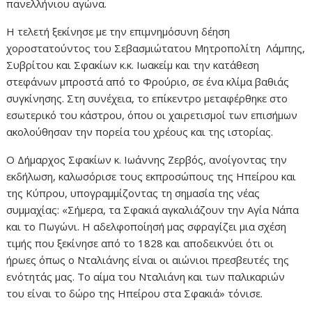
πανελλήνιου αγώνα.
Η τελετή ξεκίνησε με την επιμνημόσυνη δέηση
χοροστατούντος του Σεβασμιώτατου Μητροπολίτη Λάμπης,
Συβρίτου και Σφακίων κ.κ. Ιωακείμ και την κατάθεση
στεφάνων μπροστά από το Φρούριο, σε ένα κλίμα βαθιάς
συγκίνησης. Στη συνέχεια, το επίκεντρο μεταφέρθηκε στο
εσωτερικό του κάστρου, όπου οι χαιρετισμοί των επισήμων
ακολούθησαν την πορεία του χρέους και της ιστορίας.
Ο Δήμαρχος Σφακίων κ. Ιωάννης Ζερβός, ανοίγοντας την
εκδήλωση, καλωσόρισε τους εκπροσώπους της Ηπείρου και
της Κύπρου, υπογραμμίζοντας τη σημασία της νέας
συμμαχίας: «Σήμερα, τα Σφακιά αγκαλιάζουν την Αγία Νάπα
και το Πωγώνι. Η αδελφοποίησή μας σφραγίζει μια σχέση
τιμής που ξεκίνησε από το 1828 και αποδεικνύει ότι οι
ήρωες όπως ο Νταλιάνης είναι οι αιώνιοι πρεσβευτές της
ενότητάς μας. Το αίμα του Νταλιάνη και των παλικαριών
του είναι το δώρο της Ηπείρου στα Σφακιά» τόνισε.