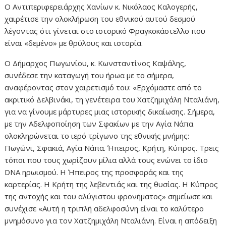
Ο Αντιπεριφερειάρχης Χανίων κ. Νικόλαος Καλογερής,
χαιρέτισε την ολοκλήρωση του εθνικού αυτού δεσμού
λέγοντας ότι γίνεται στο ιστορικό Φραγκοκάστελλο που
είναι «δεμένο» με θρύλους και ιστορία.
Ο Δήμαρχος Πωγωνίου, κ. Κωνσταντίνος Καψάλης,
συνέδεσε την καταγωγή του ήρωα με το σήμερα,
αναφέροντας στον χαιρετισμό του: «Ερχόμαστε από το
ακριτικό Δελβινάκι, τη γενέτειρα του Χατζημιχάλη Νταλιάνη,
για να γίνουμε μάρτυρες μιας ιστορικής δικαίωσης. Σήμερα,
με την Αδελφοποίηση των Σφακίων με την Αγία Νάπα
ολοκληρώνεται το ιερό τρίγωνο της εθνικής μνήμης:
Πωγώνι, Σφακιά, Αγία Νάπα. Ήπειρος, Κρήτη, Κύπρος. Τρεις
τόποι που τους χωρίζουν μίλια αλλά τους ενώνει το ίδιο
DNA ηρωισμού. Η Ήπειρος της προσφοράς και της
καρτερίας. Η Κρήτη της λεβεντιάς και της θυσίας. Η Κύπρος
της αντοχής και του αλύγιστου φρονήματος» σημείωσε και
συνέχισε «Αυτή η τριπλή αδελφοσύνη είναι το καλύτερο
μνημόσυνο για τον Χατζημιχάλη Νταλιάνη. Είναι η απόδειξη