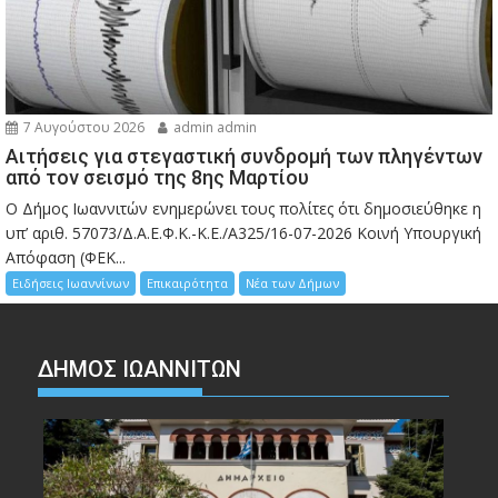
7 Αυγούστου 2026
admin admin
Αιτήσεις για στεγαστική συνδρομή των πληγέντων
από τον σεισμό της 8ης Μαρτίου
Ο Δήμος Ιωαννιτών ενημερώνει τους πολίτες ότι δημοσιεύθηκε η
υπ’ αριθ. 57073/Δ.Α.Ε.Φ.Κ.-Κ.Ε./Α325/16-07-2026 Κοινή Υπουργική
Απόφαση (ΦΕΚ...
Ειδήσεις Ιωαννίνων
Επικαιρότητα
Νέα των Δήμων
ΔΗΜΟΣ ΙΩΑΝΝΙΤΩΝ