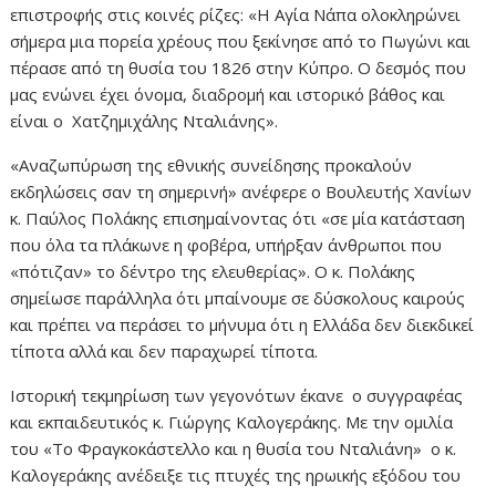
επιστροφής στις κοινές ρίζες: «Η Αγία Νάπα ολοκληρώνει
σήμερα μια πορεία χρέους που ξεκίνησε από το Πωγώνι και
πέρασε από τη θυσία του 1826 στην Κύπρο. Ο δεσμός που
μας ενώνει έχει όνομα, διαδρομή και ιστορικό βάθος και
είναι ο Χατζημιχάλης Νταλιάνης».
«Αναζωπύρωση της εθνικής συνείδησης προκαλούν
εκδηλώσεις σαν τη σημερινή» ανέφερε ο Βουλευτής Χανίων
κ. Παύλος Πολάκης επισημαίνοντας ότι «σε μία κατάσταση
που όλα τα πλάκωνε η φοβέρα, υπήρξαν άνθρωποι που
«πότιζαν» το δέντρο της ελευθερίας». Ο κ. Πολάκης
σημείωσε παράλληλα ότι μπαίνουμε σε δύσκολους καιρούς
και πρέπει να περάσει το μήνυμα ότι η Ελλάδα δεν διεκδικεί
τίποτα αλλά και δεν παραχωρεί τίποτα.
Ιστορική τεκμηρίωση των γεγονότων έκανε ο συγγραφέας
και εκπαιδευτικός κ. Γιώργης Καλογεράκης. Με την ομιλία
του «Το Φραγκοκάστελλο και η θυσία του Νταλιάνη» ο κ.
Καλογεράκης ανέδειξε τις πτυχές της ηρωικής εξόδου του