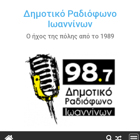
Περάστε
στο
Δημοτικό Ραδιόφωνο
περιεχόμενο
Ιωαννίνων
Ο ήχος της πόλης από το 1989