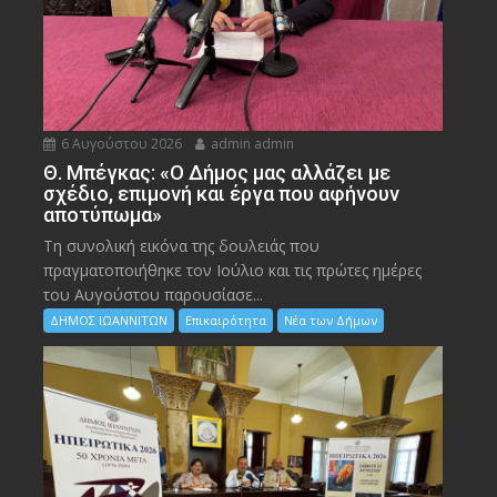
6 Αυγούστου 2026
admin admin
Θ. Μπέγκας: «Ο Δήμος μας αλλάζει με
σχέδιο, επιμονή και έργα που αφήνουν
αποτύπωμα»
Τη συνολική εικόνα της δουλειάς που
πραγματοποιήθηκε τον Ιούλιο και τις πρώτες ημέρες
του Αυγούστου παρουσίασε...
ΔΗΜΟΣ ΙΩΑΝΝΙΤΩΝ
Επικαιρότητα
Νέα των Δήμων