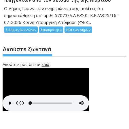
Ο Δήμος Ιωαννιτών ενημερώνει τους πολίτες ότι
δημοσιεύθηκε η υπ’ αριθ. 57073/Δ.Α.Ε.Φ.Κ.-Κ.Ε./Α325/16-
07-2026 Κοινή Υπουργική Απόφαση (ΦΕΚ...
Ειδήσεις Ιωαννίνων
Επικαιρότητα
Νέα των Δήμων
Ακούστε ζωντανά
Ακούστε μας online
εδώ