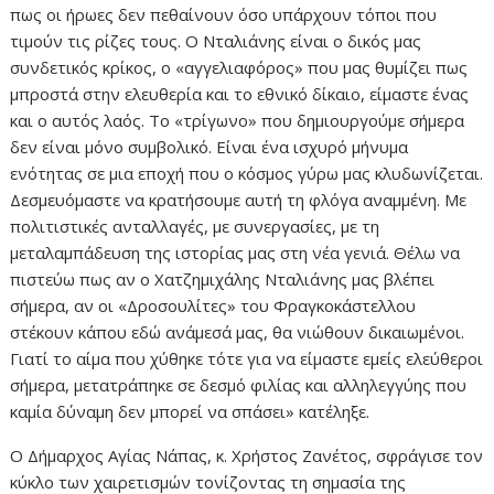
πως οι ήρωες δεν πεθαίνουν όσο υπάρχουν τόποι που
τιμούν τις ρίζες τους. Ο Νταλιάνης είναι ο δικός μας
συνδετικός κρίκος, ο «αγγελιαφόρος» που μας θυμίζει πως
μπροστά στην ελευθερία και το εθνικό δίκαιο, είμαστε ένας
και ο αυτός λαός. Το «τρίγωνο» που δημιουργούμε σήμερα
δεν είναι μόνο συμβολικό. Είναι ένα ισχυρό μήνυμα
ενότητας σε μια εποχή που ο κόσμος γύρω μας κλυδωνίζεται.
Δεσμευόμαστε να κρατήσουμε αυτή τη φλόγα αναμμένη. Με
πολιτιστικές ανταλλαγές, με συνεργασίες, με τη
μεταλαμπάδευση της ιστορίας μας στη νέα γενιά. Θέλω να
πιστεύω πως αν ο Χατζημιχάλης Νταλιάνης μας βλέπει
σήμερα, αν οι «Δροσουλίτες» του Φραγκοκάστελλου
στέκουν κάπου εδώ ανάμεσά μας, θα νιώθουν δικαιωμένοι.
Γιατί το αίμα που χύθηκε τότε για να είμαστε εμείς ελεύθεροι
σήμερα, μετατράπηκε σε δεσμό φιλίας και αλληλεγγύης που
καμία δύναμη δεν μπορεί να σπάσει» κατέληξε.
Ο Δήμαρχος Αγίας Νάπας, κ. Χρήστος Ζανέτος, σφράγισε τον
κύκλο των χαιρετισμών τονίζοντας τη σημασία της