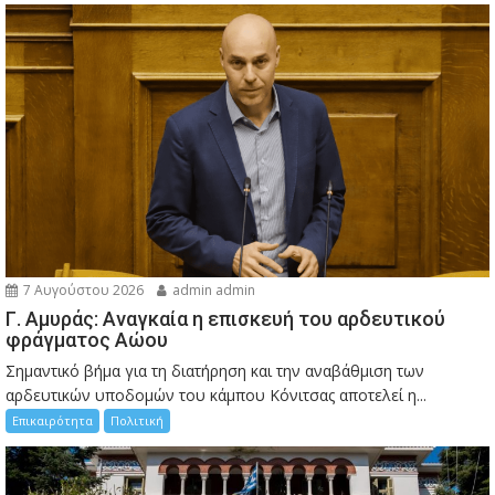
7 Αυγούστου 2026
admin admin
Γ. Αμυράς: Αναγκαία η επισκευή του αρδευτικού
φράγματος Αώου
Σημαντικό βήμα για τη διατήρηση και την αναβάθμιση των
αρδευτικών υποδομών του κάμπου Κόνιτσας αποτελεί η...
Επικαιρότητα
Πολιτική