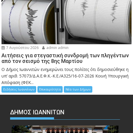
7 Αυγούστου 2026
admin admin
Αιτήσεις για στεγαστική συνδρομή των πληγέντων
από τον σεισμό της 8ης Μαρτίου
Ο Δήμος Ιωαννιτών ενημερώνει τους πολίτες ότι δημοσιεύθηκε η
υπ’ αριθ. 57073/Δ.Α.Ε.Φ.Κ.-Κ.Ε./Α325/16-07-2026 Κοινή Υπουργική
Απόφαση (ΦΕΚ...
Ειδήσεις Ιωαννίνων
Επικαιρότητα
Νέα των Δήμων
ΔΗΜΟΣ ΙΩΑΝΝΙΤΩΝ