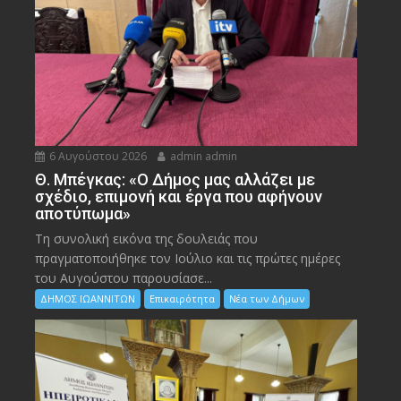
6 Αυγούστου 2026
admin admin
Θ. Μπέγκας: «Ο Δήμος μας αλλάζει με
σχέδιο, επιμονή και έργα που αφήνουν
αποτύπωμα»
Τη συνολική εικόνα της δουλειάς που
πραγματοποιήθηκε τον Ιούλιο και τις πρώτες ημέρες
του Αυγούστου παρουσίασε...
ΔΗΜΟΣ ΙΩΑΝΝΙΤΩΝ
Επικαιρότητα
Νέα των Δήμων