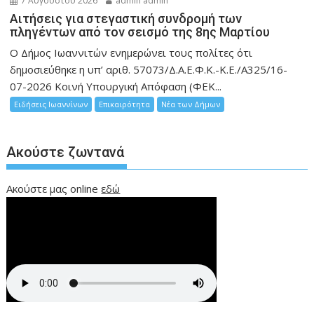
7 Αυγούστου 2026
admin admin
Αιτήσεις για στεγαστική συνδρομή των
πληγέντων από τον σεισμό της 8ης Μαρτίου
Ο Δήμος Ιωαννιτών ενημερώνει τους πολίτες ότι
δημοσιεύθηκε η υπ’ αριθ. 57073/Δ.Α.Ε.Φ.Κ.-Κ.Ε./Α325/16-
07-2026 Κοινή Υπουργική Απόφαση (ΦΕΚ...
Ειδήσεις Ιωαννίνων
Επικαιρότητα
Νέα των Δήμων
Ακούστε ζωντανά
Ακούστε μας online
εδώ