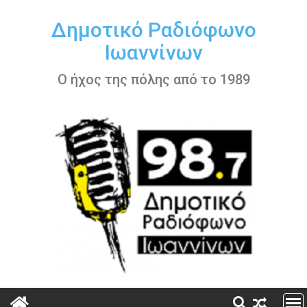
Περάστε
στο
Δημοτικό Ραδιόφωνο
περιεχόμενο
Ιωαννίνων
Ο ήχος της πόλης από το 1989