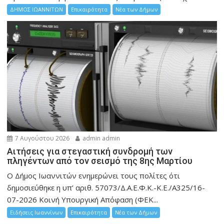
ΔΗΜΟΣ ΙΩΑΝΝΙΤΩΝ
Επικαιρότητα
Νέα των Δήμων
7 Αυγούστου 2026
admin admin
Αιτήσεις για στεγαστική συνδρομή των
πληγέντων από τον σεισμό της 8ης Μαρτίου
Ο Δήμος Ιωαννιτών ενημερώνει τους πολίτες ότι
δημοσιεύθηκε η υπ’ αριθ. 57073/Δ.Α.Ε.Φ.Κ.-Κ.Ε./Α325/16-
07-2026 Κοινή Υπουργική Απόφαση (ΦΕΚ...
Ειδήσεις Ιωαννίνων
Επικαιρότητα
Νέα των Δήμων