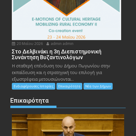
20 Μαΐου 2026
admin admin
Στο Δελβινάκι η 3η Διεπιστημονική
Συνάντηση Βυζαντινολόγων
Η σταθερή επένδυση του Δήμου Πωγωνίου στην
εκπαίδευση και η στρατηγική του επιλογή για
εξωστρέφεια μετουσιώνονται...
Ενδιαφέρουσες Ιστορίες
Επικαιρότητα
Νέα των Δήμων
Επικαιρότητα