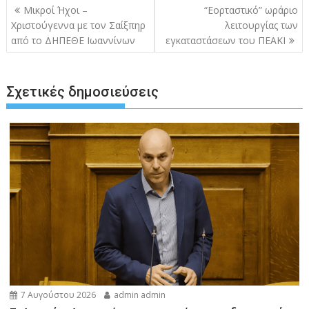
Πλοήγηση
Μικροί Ήχοι –
“Εορταστικό” ωράριο
άρθρων
Χριστούγεννα με τον Σαίξπηρ
λειτουργίας των
από το ΔΗΠΕΘΕ Ιωαννίνων
εγκαταστάσεων του ΠΕΑΚΙ
Σχετικές δημοσιεύσεις
7 Αυγούστου 2026
admin admin