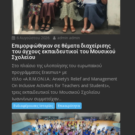
6 Αυγούστου 2026
admin admin
Eπιμορφώθηκαν σε θέματα διαχείρισης
του άγχους εκπαιδευτικοί του Μουσικού
Σχολείου
Στο πλαίσιο της υλοποίησης του ευρωπαϊκού
προγράμματος Erasmus+ με
τίτλο «A.R.M.ON.I.A.: Anxiety’s Relief and Management
On Inclusive Activities for Teachers and Students»,
τρεις εκπαιδευτικοί του Μουσικού Σχολείου
Ιωαννίνων συμμετείχαν...
Ενδιαφέρουσες Ιστορίες
Επικαιρότητα