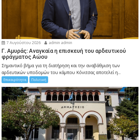
7 Αυγούστου 2026
admin admin
Γ. Αμυράς: Αναγκαία η επισκευή του αρδευτικού
φράγματος Αώου
Σημαντικό βήμα για τη διατήρηση και την αναβάθμιση των
αρδευτικών υποδομών του κάμπου Κόνιτσας αποτελεί η...
Επικαιρότητα
Πολιτική