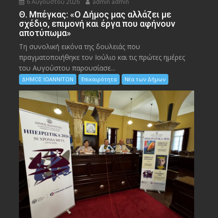
6 Αυγούστου 2026
admin admin
Θ. Μπέγκας: «Ο Δήμος μας αλλάζει με
σχέδιο, επιμονή και έργα που αφήνουν
αποτύπωμα»
Τη συνολική εικόνα της δουλειάς που
πραγματοποιήθηκε τον Ιούλιο και τις πρώτες ημέρες
του Αυγούστου παρουσίασε...
ΔΗΜΟΣ ΙΩΑΝΝΙΤΩΝ
Επικαιρότητα
Νέα των Δήμων