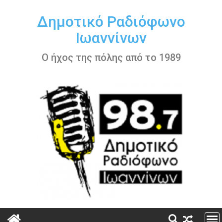
Περάστε
στο
Δημοτικό Ραδιόφωνο
περιεχόμενο
Ιωαννίνων
Ο ήχος της πόλης από το 1989