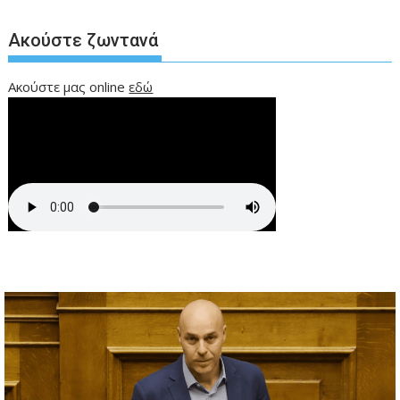
Ακούστε ζωντανά
Ακούστε μας online
εδώ