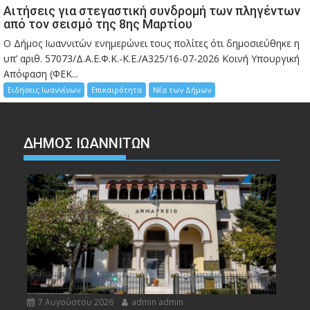
Αιτήσεις για στεγαστική συνδρομή των πληγέντων
από τον σεισμό της 8ης Μαρτίου
Ο Δήμος Ιωαννιτών ενημερώνει τους πολίτες ότι δημοσιεύθηκε η
υπ’ αριθ. 57073/Δ.Α.Ε.Φ.Κ.-Κ.Ε./Α325/16-07-2026 Κοινή Υπουργική
Απόφαση (ΦΕΚ...
Ειδήσεις Ιωαννίνων
Επικαιρότητα
Νέα των Δήμων
ΔΗΜΟΣ ΙΩΑΝΝΙΤΩΝ
7 Αυγούστου 2026
admin admin