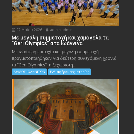
27 Μαΐου 2026
admin admin
Με μεγάλη συμμετοχή και χαμόγελα τα
“Geri Olympics” στα Ιωάννινα
Με ιδιαίτερη επιτυχία και μεγάλη συμμετοχή
πραγματοποιήθηκαν για δεύτερη συνεχόμενη χρονιά
τα “Geri Olympics”, η ξεχωριστή...
ΔΗΜΟΣ ΙΩΑΝΝΙΤΩΝ
Ενδιαφέρουσες Ιστορίες