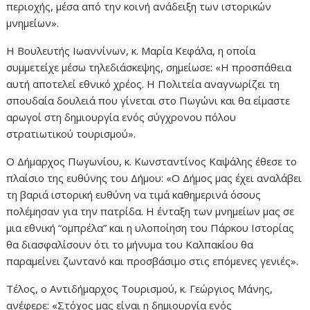
περιοχής, μέσα από την κοινή ανάδειξη των ιστορικών
μνημείων».
Η Βουλευτής Ιωαννίνων, κ. Μαρία Κεφάλα, η οποία
συμμετείχε μέσω τηλεδιάσκεψης, σημείωσε: «Η προσπάθεια
αυτή αποτελεί εθνικό χρέος. Η Πολιτεία αναγνωρίζει τη
σπουδαία δουλειά που γίνεται στο Πωγώνι και θα είμαστε
αρωγοί στη δημιουργία ενός σύγχρονου πόλου
στρατιωτικού τουρισμού».
Ο Δήμαρχος Πωγωνίου, κ. Κωνσταντίνος Καψάλης έθεσε το
πλαίσιο της ευθύνης του Δήμου: «Ο Δήμος μας έχει αναλάβει
τη βαριά ιστορική ευθύνη να τιμά καθημερινά όσους
πολέμησαν για την πατρίδα. Η ένταξη των μνημείων μας σε
μια εθνική “ομπρέλα” και η υλοποίηση του Πάρκου Ιστορίας
θα διασφαλίσουν ότι το μήνυμα του Καλπακίου θα
παραμείνει ζωντανό και προσβάσιμο στις επόμενες γενιές».
Τέλος, ο Αντιδήμαρχος Τουρισμού, κ. Γεώργιος Μάνης,
ανέφερε: «Στόχος μας είναι η δημιουργία ενός