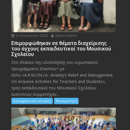
6 Αυγούστου 2026
admin admin
Eπιμορφώθηκαν σε θέματα διαχείρισης
του άγχους εκπαιδευτικοί του Μουσικού
Σχολείου
Στο πλαίσιο της υλοποίησης του ευρωπαϊκού
προγράμματος Erasmus+ με
τίτλο «A.R.M.ON.I.A.: Anxiety’s Relief and Management
On Inclusive Activities for Teachers and Students»,
τρεις εκπαιδευτικοί του Μουσικού Σχολείου
Ιωαννίνων συμμετείχαν...
Ενδιαφέρουσες Ιστορίες
Επικαιρότητα