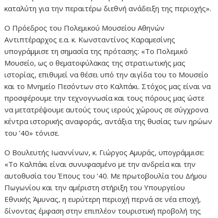
καταλύτη για την περαιτέρω διεθνή ανάδειξη της περιοχής».
Ο Πρόεδρος του Πολεμικού Μουσείου Αθηνών
Αντιπτέραρχος ε.α. κ. Κωνσταντίνος Καραμεσίνης
υπογράμμισε τη σημασία της πρότασης: «Το Πολεμικό
Μουσείο, ως ο θεματοφύλακας της στρατιωτικής μας
ιστορίας, επιθυμεί να θέσει υπό την αιγίδα του το Μουσείο
και το Μνημείο Πεσόντων στο Καλπάκι. Στόχος μας είναι να
προσφέρουμε την τεχνογνωσία και τους πόρους μας ώστε
να μετατρέψουμε αυτούς τους ιερούς χώρους σε σύγχρονα
κέντρα ιστορικής αναφοράς, αντάξια της θυσίας των ηρώων
του ’40» τόνισε.
Ο Βουλευτής Ιωαννίνων, κ. Γιώργος Αμυράς, υπογράμμισε:
«Το Καλπάκι είναι συνυφασμένο με την ανδρεία και την
αυτοθυσία του Έπους του ’40. Με πρωτοβουλία του Δήμου
Πωγωνίου και την αμέριστη στήριξη του Υπουργείου
Εθνικής Άμυνας, η ευρύτερη περιοχή περνά σε νέα εποχή,
δίνοντας έμφαση στην επιπλέον τουριστική προβολή της