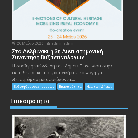
20 Μαΐου 2026
admin admin
Στο Δελβινάκι η 3η Διεπιστημονική
Συνάντηση Βυζαντινολόγων
Η σταθερή επένδυση του Δήμου Πωγωνίου στην
εκπαίδευση και η στρατηγική του επιλογή για
εξωστρέφεια μετουσιώνονται...
Ενδιαφέρουσες Ιστορίες
Επικαιρότητα
Νέα των Δήμων
Επικαιρότητα