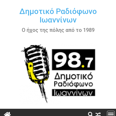
Περάστε
στο
Δημοτικό Ραδιόφωνο
περιεχόμενο
Ιωαννίνων
Ο ήχος της πόλης από το 1989