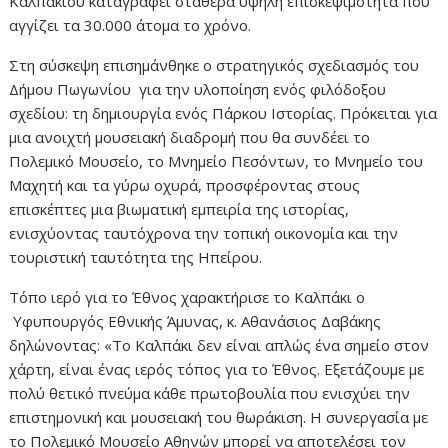
Καλπακίου καταγράφει σταθερά υψηλή επισκεψιμότητα που
αγγίζει τα 30.000 άτομα το χρόνο.
Στη σύσκεψη επισημάνθηκε ο στρατηγικός σχεδιασμός του
Δήμου Πωγωνίου για την υλοποίηση ενός φιλόδοξου
σχεδίου: τη δημιουργία ενός Πάρκου Ιστορίας. Πρόκειται για
μια ανοιχτή μουσειακή διαδρομή που θα συνδέει το
Πολεμικό Μουσείο, το Μνημείο Πεσόντων, το Μνημείο του
Μαχητή και τα γύρω οχυρά, προσφέροντας στους
επισκέπτες μια βιωματική εμπειρία της ιστορίας,
ενισχύοντας ταυτόχρονα την τοπική οικονομία και την
τουριστική ταυτότητα της Ηπείρου.
Τόπο ιερό για το Έθνος χαρακτήρισε το Καλπάκι ο
Υφυπουργός Εθνικής Άμυνας, κ. Αθανάσιος Δαβάκης
δηλώνοντας: «Το Καλπάκι δεν είναι απλώς ένα σημείο στον
χάρτη, είναι ένας ιερός τόπος για το Έθνος. Εξετάζουμε με
πολύ θετικό πνεύμα κάθε πρωτοβουλία που ενισχύει την
επιστημονική και μουσειακή του θωράκιση. Η συνεργασία με
το Πολεμικό Μουσείο Αθηνών μπορεί να αποτελέσει τον