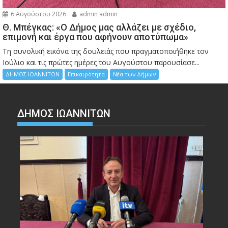
6 Αυγούστου 2026
admin admin
Θ. Μπέγκας: «Ο Δήμος μας αλλάζει με σχέδιο,
επιμονή και έργα που αφήνουν αποτύπωμα»
Τη συνολική εικόνα της δουλειάς που πραγματοποιήθηκε τον
Ιούλιο και τις πρώτες ημέρες του Αυγούστου παρουσίασε...
ΔΗΜΟΣ ΙΩΑΝΝΙΤΩΝ
Επικαιρότητα
Νέα των Δήμων
ΔΗΜΟΣ ΙΩΑΝΝΙΤΩΝ