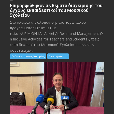
Eπιμορφώθηκαν σε θέματα διαχείρισης του
άγχους εκπαιδευτικοί του Μουσικού
Σχολείου
Στο πλαίσιο της υλοποίησης του ευρωπαϊκού
προγράμματος Erasmus+ με
τίτλο «A.R.M.ON.I.A.: Anxiety’s Relief and Management O
n Inclusive Activities for Teachers and Students», τρεις
εκπαιδευτικοί του Μουσικού Σχολείου Ιωαννίνων
συμμετείχαν...
Ενδιαφέρουσες Ιστορίες
Επικαιρότητα