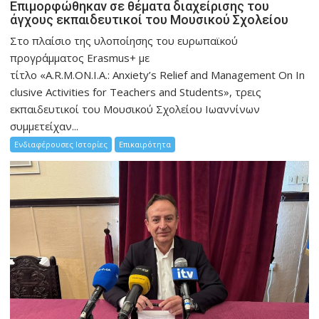
Eπιμορφώθηκαν σε θέματα διαχείρισης του
άγχους εκπαιδευτικοί του Μουσικού Σχολείου
Στο πλαίσιο της υλοποίησης του ευρωπαϊκού
προγράμματος Erasmus+ με
τίτλο «A.R.M.ON.I.A.: Anxiety’s Relief and Management On In
clusive Activities for Teachers and Students», τρεις
εκπαιδευτικοί του Μουσικού Σχολείου Ιωαννίνων
συμμετείχαν...
Ενδιαφέρουσες Ιστορίες
Επικαιρότητα