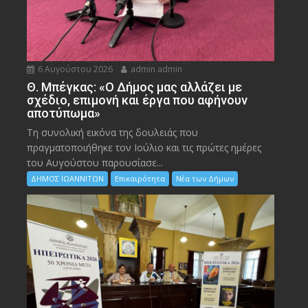
6 Αυγούστου 2026
admin admin
Θ. Μπέγκας: «Ο Δήμος μας αλλάζει με
σχέδιο, επιμονή και έργα που αφήνουν
αποτύπωμα»
Τη συνολική εικόνα της δουλειάς που
πραγματοποιήθηκε τον Ιούλιο και τις πρώτες ημέρες
του Αυγούστου παρουσίασε...
ΔΗΜΟΣ ΙΩΑΝΝΙΤΩΝ
Επικαιρότητα
Νέα των Δήμων