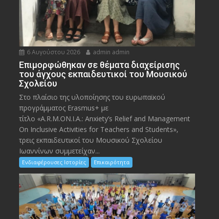
6 Αυγούστου 2026
admin admin
Eπιμορφώθηκαν σε θέματα διαχείρισης
του άγχους εκπαιδευτικοί του Μουσικού
Σχολείου
Στο πλαίσιο της υλοποίησης του ευρωπαϊκού
προγράμματος Erasmus+ με
τίτλο «A.R.M.ON.I.A.: Anxiety’s Relief and Management
On Inclusive Activities for Teachers and Students»,
τρεις εκπαιδευτικοί του Μουσικού Σχολείου
Ιωαννίνων συμμετείχαν...
Ενδιαφέρουσες Ιστορίες
Επικαιρότητα