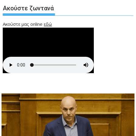
Ακούστε ζωντανά
Ακούστε μας online
εδώ