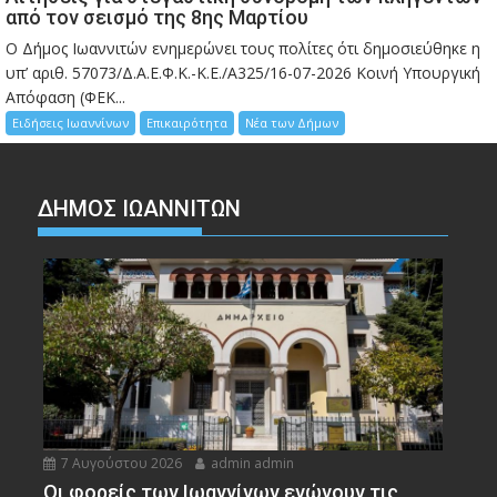
από τον σεισμό της 8ης Μαρτίου
Ο Δήμος Ιωαννιτών ενημερώνει τους πολίτες ότι δημοσιεύθηκε η
υπ’ αριθ. 57073/Δ.Α.Ε.Φ.Κ.-Κ.Ε./Α325/16-07-2026 Κοινή Υπουργική
Απόφαση (ΦΕΚ...
Ειδήσεις Ιωαννίνων
Επικαιρότητα
Νέα των Δήμων
ΔΗΜΟΣ ΙΩΑΝΝΙΤΩΝ
7 Αυγούστου 2026
admin admin
Οι φορείς των Ιωαννίνων ενώνουν τις