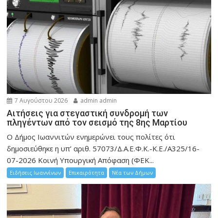
7 Αυγούστου 2026
admin admin
Αιτήσεις για στεγαστική συνδρομή των
πληγέντων από τον σεισμό της 8ης Μαρτίου
Ο Δήμος Ιωαννιτών ενημερώνει τους πολίτες ότι
δημοσιεύθηκε η υπ’ αριθ. 57073/Δ.Α.Ε.Φ.Κ.-Κ.Ε./Α325/16-
07-2026 Κοινή Υπουργική Απόφαση (ΦΕΚ...
Ειδήσεις Ιωαννίνων
Επικαιρότητα
Νέα των Δήμων