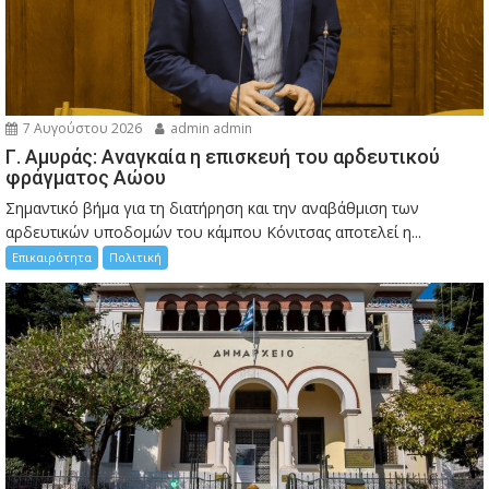
7 Αυγούστου 2026
admin admin
Γ. Αμυράς: Αναγκαία η επισκευή του αρδευτικού
φράγματος Αώου
Σημαντικό βήμα για τη διατήρηση και την αναβάθμιση των
αρδευτικών υποδομών του κάμπου Κόνιτσας αποτελεί η...
Επικαιρότητα
Πολιτική