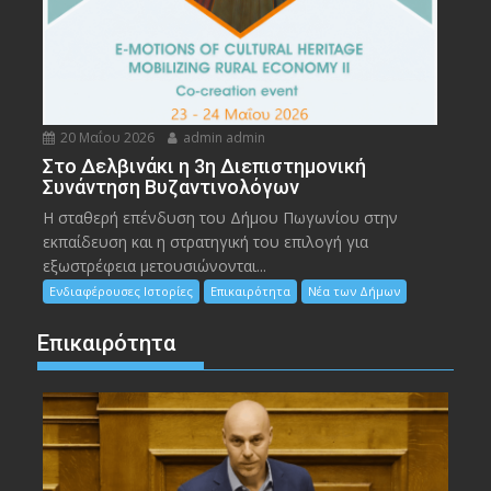
20 Μαΐου 2026
admin admin
Στο Δελβινάκι η 3η Διεπιστημονική
Συνάντηση Βυζαντινολόγων
Η σταθερή επένδυση του Δήμου Πωγωνίου στην
εκπαίδευση και η στρατηγική του επιλογή για
εξωστρέφεια μετουσιώνονται...
Ενδιαφέρουσες Ιστορίες
Επικαιρότητα
Νέα των Δήμων
Επικαιρότητα