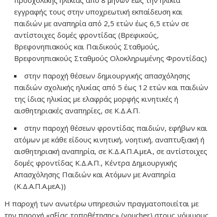
εγγραφής τους στην υποχρεωτική εκπαίδευση και
παιδιών με αναπηρία από 2,5 ετών έως 6,5 ετών σε
αντίστοιχες δομές φροντίδας (Βρεφικούς,
Βρεφονηπιακούς και Παιδικούς Σταθμούς,
Βρεφονηπιακούς Σταθμούς Ολοκληρωμένης Φροντίδας)
στην παροχή θέσεων δημιουργικής απασχόλησης
παιδιών σχολικής ηλικίας από 5 έως 12 ετών και παιδιών
της ίδιας ηλικίας με ελαφράς μορφής κινητικές ή
αισθητηριακές αναπηρίες, σε Κ.Δ.Α.Π.
στην παροχή θέσεων φροντίδας παιδιών, εφήβων και
ατόμων με κάθε είδους κινητική, νοητική, αναπτυξιακή ή
αισθητηριακή αναπηρία, σε Κ.Δ.Α.Π.Α.μεΑ., σε αντίστοιχες
δομές φροντίδας Κ.Δ.Α.Π., Κέντρα Δημιουργικής
Απασχόλησης Παιδιών και Ατόμων με Αναπηρία
(Κ.Δ.Α.Π.Α.μεΑ.))
Η παροχή των ανωτέρω υπηρεσιών πραγματοποιείται με
την παροχή «αξίας τοποθέτησης» (voucher) στους νόμιμους