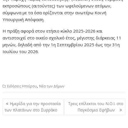
εκπροσώπους (αιτούντες) των ωφελούμενων ατόμων,
σύμφωνα με τα όσα ορίζονται στην ανωτέρω Κοινή
Υπουργική Απόφαση.
Η πράξη αφορά στον ετήσιο κύκλο 2025-2026 και
αντιστοιχεί στο οικείο σχολικό έτος, μέγιστης διάρκειας 11
μηνών, δηλαδή από την 1η Σεπτεμβρίου 2025 έως την 31η
Ιουλίου του 2026.
,
Ειδήσεις Ηπείρου
Νέα των Δήμων
Πλοήγηση
Ημερίδα για την προστασία
Tρεις επίλεκτοι του Ν.Ο.Ι. στο
άρθρων
των πλατάνων στο Συρράκο
Παγκόσμιο Εφήβων