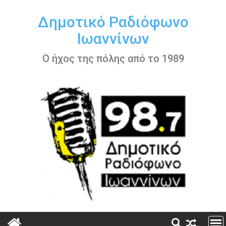
Περάστε
στο
Δημοτικό Ραδιόφωνο
περιεχόμενο
Ιωαννίνων
Ο ήχος της πόλης από το 1989