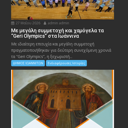
27 Μαΐου 2026
admin admin
Με μεγάλη συμμετοχή και χαμόγελα τα
“Geri Olympics” στα Ιωάννινα
Με ιδιαίτερη επιτυχία και μεγάλη συμμετοχή
πραγματοποιήθηκαν για δεύτερη συνεχόμενη χρονιά
τα “Geri Olympics”, η ξεχωριστή...
ΔΗΜΟΣ ΙΩΑΝΝΙΤΩΝ
Ενδιαφέρουσες Ιστορίες