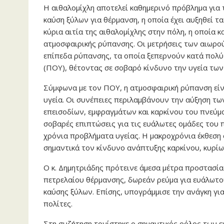
Η αιθαλομίχλη αποτελεί καθημερινό πρόβλημα για 
καύση ξύλων για θέρμανση, η οποία έχει αυξηθεί τ
κύρια αιτία της αιθαλομίχλης στην πόλη, η οποία
ατμοσφαιρικής ρύπανσης. Οι μετρήσεις των αιωρ
επίπεδα ρύπανσης, τα οποία ξεπερνούν κατά πολύ
(ΠΟΥ), θέτοντας σε σοβαρό κίνδυνο την υγεία των
Σύμφωνα με τον ΠΟΥ, η ατμοσφαιρική ρύπανση είν
υγεία. Οι συνέπειες περιλαμβάνουν την αύξηση τ
επεισοδίων, εμφραγμάτων και καρκίνου του πνεύμο
σοβαρές επιπτώσεις για τις ευάλωτες ομάδες του π
χρόνια προβλήματα υγείας. Η μακροχρόνια έκθεση
σημαντικά τον κίνδυνο ανάπτυξης καρκίνου, κυρίω
Ο κ. Δημητριάδης πρότεινε άμεσα μέτρα προστασίας
πετρελαίου θέρμανσης, δωρεάν ρεύμα για ευάλωτου
καύσης ξύλων. Επίσης, υπογράμμισε την ανάγκη για
πολίτες.
Στη συζήτηση τονίστηκε ο σημαντικός ρόλος των 