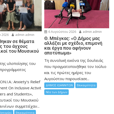
6 Αυγούστου 2026
admin admin
 2026
admin admin
Θ. Μπέγκας: «Ο Δήμος μας
ηκαν σε θέματα
αλλάζει με σχέδιο, επιμονή
ης του άγχους
και έργα που αφήνουν
ικοί του Μουσικού
αποτύπωμα»
Τη συνολική εικόνα της δουλειάς
 της υλοποίησης του
που πραγματοποιήθηκε τον Ιούλιο
 προγράμματος
και τις πρώτες ημέρες του
Αυγούστου παρουσίασε...
ON.I.A.: Anxiety’s Relief
ΔΗΜΟΣ ΙΩΑΝΝΙΤΩΝ
Επικαιρότητα
nt On Inclusive Activit
Νέα των Δήμων
hers and Students»,
ευτικοί του Μουσικού
ννίνων συμμετείχαν...
Ιστορίες
Επικαιρότητα