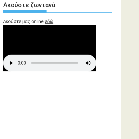
Ακούστε ζωντανά
Ακούστε μας online
εδώ