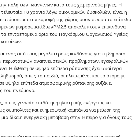
την πόλη των Ιωαννίνων κατά τους χειμερινούς μήνες. Η
α τελευταία 10 χρόνια λόγω οικονομικών δυσκολιών, είναι η
 κατατάσσεται στην κορυφή της χώρας όσον αφορά τα επίπεδα
ούμενων μικροσωματίδιωνPM2.5 αποκαλύπτουν επικίνδυνα
 τα επιτρεπόμενα όρια του Παγκόσμιου Οργανισμού Υγείας
 κατοίκων.
αι ένας από τους μεγαλύτερους κινδύνους για τη δημόσια
ων περιστατικών αναπνευστικών προβλημάτων, εγκεφαλικών
να. Η έκθεση σε υψηλά επίπεδα ρύπανσης έχει ιδιαίτερα
ληθυσμού, όπως τα παιδιά, οι ηλικιωμένοι και τα άτομα με
 σε υψηλά επίπεδα ατμοσφαιρικής ρύπανσης αυξάνει
ς του πνεύμονα.
, όπως γενναία επιδότηση ηλεκτρικής ενέργειας και
ς συμπολίτες και ενημερωτική καμπάνια για μείωση της
 μια δίκαιη ενεργειακή μετάβαση στην Ήπειρο για όλους τους
ενεργειακών κοινοτήτων που επιτρέπουν τη συμμετοχική