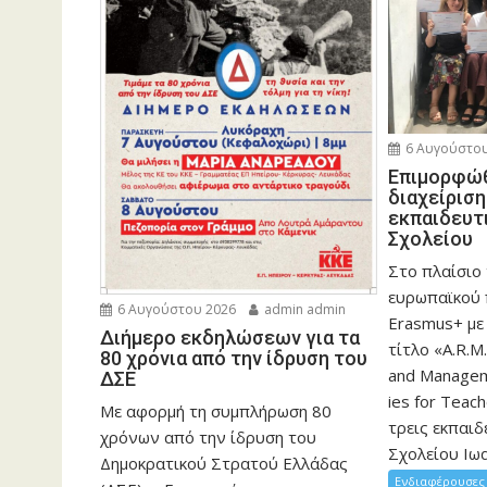
6 Αυγούστου
Eπιμορφώθ
διαχείρισ
εκπαιδευτ
Σχολείου
Στο πλαίσιο
ευρωπαϊκού
6 Αυγούστου 2026
admin admin
Erasmus+ με
Διήμερο εκδηλώσεων για τα
τίτλο «A.R.M.
80 χρόνια από την ίδρυση του
and Manageme
ΔΣΕ
ies for Teac
Με αφορμή τη συμπλήρωση 80
τρεις εκπαιδ
χρόνων από την ίδρυση του
Σχολείου Ιωα
Δημοκρατικού Στρατού Ελλάδας
Ενδιαφέρουσες 