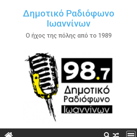
Περάστε
στο
Δημοτικό Ραδιόφωνο
περιεχόμενο
Ιωαννίνων
Ο ήχος της πόλης από το 1989