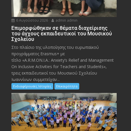
6 Αυγούστου 2026
admin admin
Eπιμορφώθηκαν σε θέματα διαχείρισης
του άγχους εκπαιδευτικοί του Μουσικού
Σχολείου
Στο πλαίσιο της υλοποίησης του ευρωπαϊκού
προγράμματος Erasmus+ με
τίτλο «A.R.M.ON.I.A.: Anxiety’s Relief and Management
On Inclusive Activities for Teachers and Students»,
τρεις εκπαιδευτικοί του Μουσικού Σχολείου
Ιωαννίνων συμμετείχαν...
Ενδιαφέρουσες Ιστορίες
Επικαιρότητα