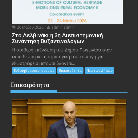
20 Μαΐου 2026
admin admin
Στο Δελβινάκι η 3η Διεπιστημονική
Συνάντηση Βυζαντινολόγων
Η σταθερή επένδυση του Δήμου Πωγωνίου στην
εκπαίδευση και η στρατηγική του επιλογή για
εξωστρέφεια μετουσιώνονται...
Ενδιαφέρουσες Ιστορίες
Επικαιρότητα
Νέα των Δήμων
Επικαιρότητα