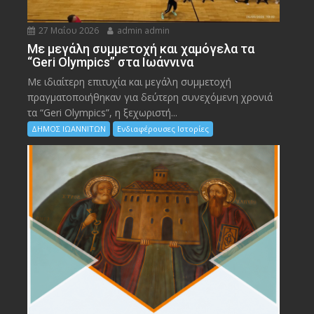
27 Μαΐου 2026
admin admin
Με μεγάλη συμμετοχή και χαμόγελα τα
“Geri Olympics” στα Ιωάννινα
Με ιδιαίτερη επιτυχία και μεγάλη συμμετοχή
πραγματοποιήθηκαν για δεύτερη συνεχόμενη χρονιά
τα “Geri Olympics”, η ξεχωριστή...
ΔΗΜΟΣ ΙΩΑΝΝΙΤΩΝ
Ενδιαφέρουσες Ιστορίες