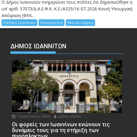
Ο Δήμος Ιωαννιτών ενημερώνει τους πολίτες ότι δημοσιεύθηκε η
υπ’ αριθ. 57073/Δ.Α.Ε.Φ.Κ.-Κ.Ε./Α325/16-07-2026 Κοινή Υπουργική
Απόφαση (ΦΕΚ...
Ειδήσεις Ιωαννίνων
Επικαιρότητα
Νέα των Δήμων
ΔΗΜΟΣ ΙΩΑΝΝΙΤΩΝ
7 Αυγούστου 2026
admin admin
Οι φορείς των Ιωαννίνων ενώνουν τις
δυνάμεις τους για τη στήριξη των
πυρόπληκτων