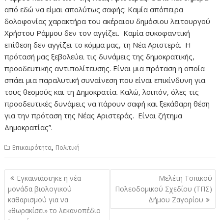
από εδώ να είμαι απολύτως σαφής: Καμία απόπειρα
δολοφονίας χαρακτήρα του ακέραιου δημόσιου λειτουργού
Χρήστου Ράμμου δεν τον αγγίζει. Καμία συκοφαντική
επίθεση δεν αγγίζει το κόμμα μας, τη Νέα Αριστερά. Η
πρότασή μας ξεβολεύει τις δυνάμεις της δημοκρατικής,
προοδευτικής αντιπολίτευσης. Είναι μια πρόταση η οποία
σπάει μια παραλυτική συναίνεση που είναι επικίνδυνη για
τους θεσμούς και τη Δημοκρατία. Καλώ, λοιπόν, όλες τις
προοδευτικές δυνάμεις να πάρουν σαφή και ξεκάθαρη θέση
για την πρόταση της Νέας Αριστεράς. Είναι ζήτημα
Δημοκρατίας”.
,
Επικαιρότητα
Πολιτική
Πλοήγηση
Εγκαινιάστηκε η νέα
Μελέτη Τοπικού
άρθρων
μονάδα βιολογικού
Πολεοδομικού Σχεδίου (ΤΠΣ)
καθαρισμού για να
Δήμου Ζαγορίου
«θωρακίσει» το λεκανοπέδιο