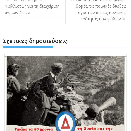
άρθρων
“Καλλιστώ” για τη διαχείριση
δομές, τις ποινικές διώξεις
άγριων ζώων
αγροτών και τις πολιτικές
ισότητας των φύλων
Σχετικές δημοσιεύσεις