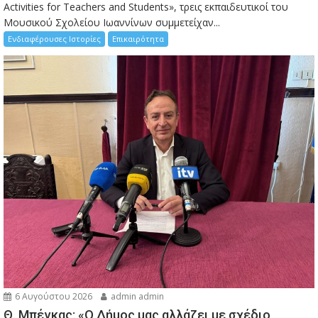
Activities for Teachers and Students», τρεις εκπαιδευτικοί του
Μουσικού Σχολείου Ιωαννίνων συμμετείχαν...
Ενδιαφέρουσες Ιστορίες
Επικαιρότητα
6 Αυγούστου 2026
admin admin
Θ. Μπέγκας: «Ο Δήμος μας αλλάζει με σχέδιο,