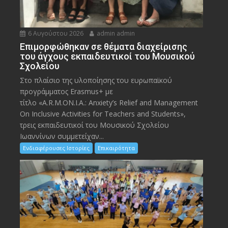
6 Αυγούστου 2026
admin admin
Eπιμορφώθηκαν σε θέματα διαχείρισης
του άγχους εκπαιδευτικοί του Μουσικού
Σχολείου
Στο πλαίσιο της υλοποίησης του ευρωπαϊκού
προγράμματος Erasmus+ με
τίτλο «A.R.M.ON.I.A.: Anxiety’s Relief and Management
On Inclusive Activities for Teachers and Students»,
τρεις εκπαιδευτικοί του Μουσικού Σχολείου
Ιωαννίνων συμμετείχαν...
Ενδιαφέρουσες Ιστορίες
Επικαιρότητα