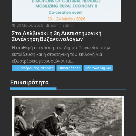
20 Μαΐου 2026
admin admin
Στο Δελβινάκι η 3η Διεπιστημονική
Συνάντηση Βυζαντινολόγων
Η σταθερή επένδυση του Δήμου Πωγωνίου στην
εκπαίδευση και η στρατηγική του επιλογή για
εξωστρέφεια μετουσιώνονται...
Ενδιαφέρουσες Ιστορίες
Επικαιρότητα
Νέα των Δήμων
Επικαιρότητα