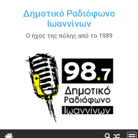
Περάστε
στο
Δημοτικό Ραδιόφωνο
περιεχόμενο
Ιωαννίνων
Ο ήχος της πόλης από το 1989