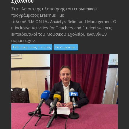
Σχολείου
Στο πλαίσιο της υλοποίησης του ευρωπαϊκού
προγράμματος Erasmus+ με
τίτλο «A.R.M.ON.I.A.: Anxiety’s Relief and Management O
n Inclusive Activities for Teachers and Students», τρεις
εκπαιδευτικοί του Μουσικού Σχολείου Ιωαννίνων
συμμετείχαν...
Ενδιαφέρουσες Ιστορίες
Επικαιρότητα