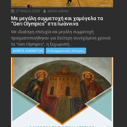
27 Μαΐου 2026
admin admin
Με μεγάλη συμμετοχή και χαμόγελα τα
“Geri Olympics” στα Ιωάννινα
Με ιδιαίτερη επιτυχία και μεγάλη συμμετοχή
πραγματοποιήθηκαν για δεύτερη συνεχόμενη χρονιά
τα “Geri Olympics”, η ξεχωριστή...
ΔΗΜΟΣ ΙΩΑΝΝΙΤΩΝ
Ενδιαφέρουσες Ιστορίες