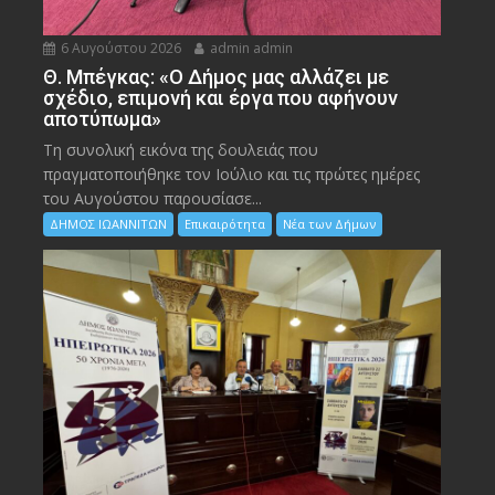
6 Αυγούστου 2026
admin admin
Θ. Μπέγκας: «Ο Δήμος μας αλλάζει με
σχέδιο, επιμονή και έργα που αφήνουν
αποτύπωμα»
Τη συνολική εικόνα της δουλειάς που
πραγματοποιήθηκε τον Ιούλιο και τις πρώτες ημέρες
του Αυγούστου παρουσίασε...
ΔΗΜΟΣ ΙΩΑΝΝΙΤΩΝ
Επικαιρότητα
Νέα των Δήμων