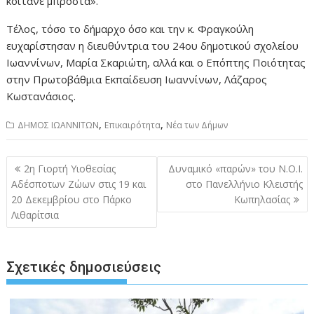
κοιτάνε μπροστά».
Τέλος, τόσο το δήμαρχο όσο και την κ. Φραγκούλη
ευχαρίστησαν η διευθύντρια του 24ου δημοτικού σχολείου
Ιωαννίνων, Μαρία Σκαριώτη, αλλά και ο Επόπτης Ποιότητας
στην Πρωτοβάθμια Εκπαίδευση Ιωαννίνων, Λάζαρος
Κωστανάσιος.
,
,
ΔΗΜΟΣ ΙΩΑΝΝΙΤΩΝ
Επικαιρότητα
Νέα των Δήμων
Πλοήγηση
2η Γιορτή Υιοθεσίας
Δυναμικό «παρών» του Ν.Ο.Ι.
άρθρων
Αδέσποτων Ζώων στις 19 και
στο Πανελλήνιο Κλειστής
20 Δεκεμβρίου στο Πάρκο
Κωπηλασίας
Λιθαρίτσια
Σχετικές δημοσιεύσεις