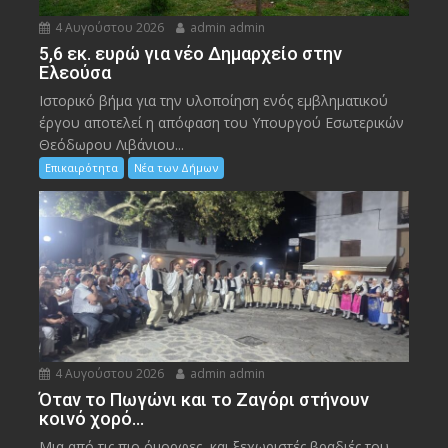
4 Αυγούστου 2026
admin admin
5,6 εκ. ευρώ για νέο Δημαρχείο στην
Ελεούσα
Ιστορικό βήμα για την υλοποίηση ενός εμβληματικού
έργου αποτελεί η απόφαση του Υπουργού Εσωτερικών
Θεόδωρου Λιβάνιου...
Επικαιρότητα
Νέα των Δήμων
4 Αυγούστου 2026
admin admin
Όταν το Πωγώνι και το Ζαγόρι στήνουν
κοινό χορό…
Μια από τις πιο όμορφες και ξεχωριστές βραδιές του