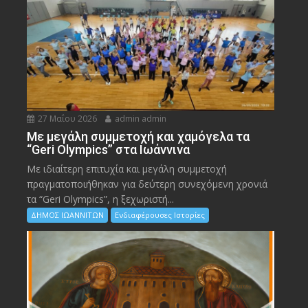
27 Μαΐου 2026
admin admin
Με μεγάλη συμμετοχή και χαμόγελα τα
“Geri Olympics” στα Ιωάννινα
Με ιδιαίτερη επιτυχία και μεγάλη συμμετοχή
πραγματοποιήθηκαν για δεύτερη συνεχόμενη χρονιά
τα “Geri Olympics”, η ξεχωριστή...
ΔΗΜΟΣ ΙΩΑΝΝΙΤΩΝ
Ενδιαφέρουσες Ιστορίες