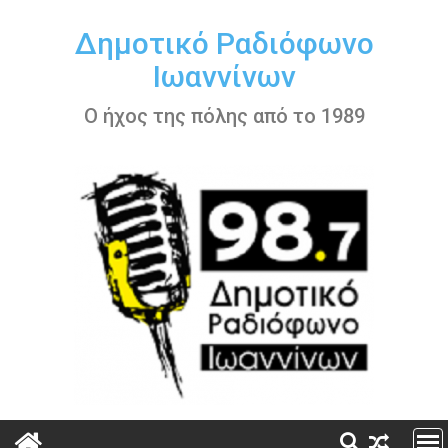
Περάστε
στο
Δημοτικό Ραδιόφωνο
περιεχόμενο
Ιωαννίνων
Ο ήχος της πόλης από το 1989