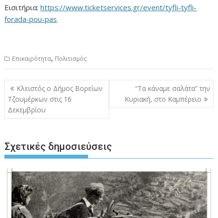
Εισιτήρια:
https://www.ticketservices.gr/event/tyfli-tyfli-
forada-pou-pas
,
Επικαιρότητα
Πολιτισμός
Πλοήγηση
Κλειστός ο Δήμος Βορείων
“Τα κάναμε σαλάτα” την
άρθρων
Τζουμέρκων στις 16
Κυριακή, στο Καμπέρειο
Δεκεμβρίου
Σχετικές δημοσιεύσεις