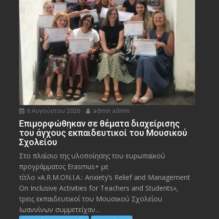
6 Αυγούστου 2026
admin admin
Eπιμορφώθηκαν σε θέματα διαχείρισης
του άγχους εκπαιδευτικοί του Μουσικού
Σχολείου
Στο πλαίσιο της υλοποίησης του ευρωπαϊκού
προγράμματος Erasmus+ με
τίτλο «A.R.M.ON.I.A.: Anxiety’s Relief and Management
On Inclusive Activities for Teachers and Students»,
τρεις εκπαιδευτικοί του Μουσικού Σχολείου
Ιωαννίνων συμμετείχαν...