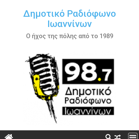
Περάστε
στο
Δημοτικό Ραδιόφωνο
περιεχόμενο
Ιωαννίνων
Ο ήχος της πόλης από το 1989