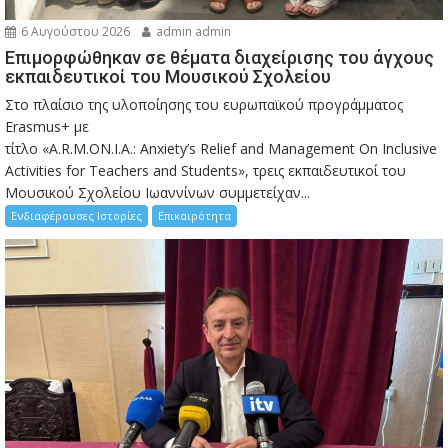
6 Αυγούστου 2026
admin admin
Eπιμορφώθηκαν σε θέματα διαχείρισης του άγχους
εκπαιδευτικοί του Μουσικού Σχολείου
Στο πλαίσιο της υλοποίησης του ευρωπαϊκού προγράμματος
Erasmus+ με
τίτλο «A.R.M.ON.I.A.: Anxiety’s Relief and Management On Inclusive
Activities for Teachers and Students», τρεις εκπαιδευτικοί του
Μουσικού Σχολείου Ιωαννίνων συμμετείχαν...
Ενδιαφέρουσες Ιστορίες
Επικαιρότητα