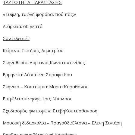
ΤΑΥΤΟΤΗΤΑ ΠΑΡΑΣΤΑΣΗΣ
«Τυφλή, τυφλή φοράδα, πού πας;»
Διάρκεια: 60 λεπτά
Συντελεστές
Κείμενο: Σωτήρης Δημητρίου
Σκηνοθεσία: ΔαμιανόςΚωνσταντινίδης
Ερμηνεία: Δέσποινα Σαραφείδου
Σκηνικά – Κοστούμια: Μαρία Καραθάνου
Επιμέλεια κίνησης: Ίρις Νικολάου
Σχεδιασμός φωτισμών: ΣτέβηΚουτσοθανάση
Μουσική διδασκαλία – Τραγούδι:Ελιόνα – Ελένη Σινιάρη
Βοηθός σκηνοθέτη: Κική Καραΐσκου