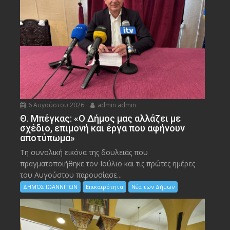
6 Αυγούστου 2026
admin admin
Θ. Μπέγκας: «Ο Δήμος μας αλλάζει με
σχέδιο, επιμονή και έργα που αφήνουν
αποτύπωμα»
Τη συνολική εικόνα της δουλειάς που
πραγματοποιήθηκε τον Ιούλιο και τις πρώτες ημέρες
του Αυγούστου παρουσίασε...
ΔΗΜΟΣ ΙΩΑΝΝΙΤΩΝ
Επικαιρότητα
Νέα των Δήμων