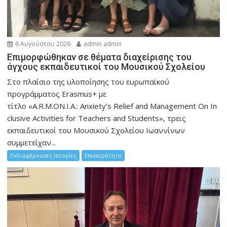
6 Αυγούστου 2026
admin admin
Eπιμορφώθηκαν σε θέματα διαχείρισης του
άγχους εκπαιδευτικοί του Μουσικού Σχολείου
Στο πλαίσιο της υλοποίησης του ευρωπαϊκού
προγράμματος Erasmus+ με
τίτλο «A.R.M.ON.I.A.: Anxiety’s Relief and Management On In
clusive Activities for Teachers and Students», τρεις
εκπαιδευτικοί του Μουσικού Σχολείου Ιωαννίνων
συμμετείχαν...
Ενδιαφέρουσες Ιστορίες
Επικαιρότητα