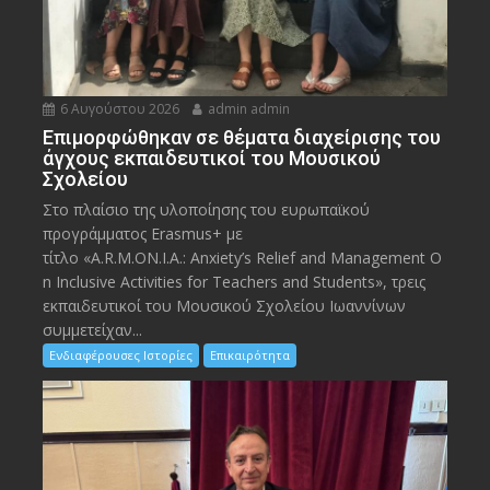
6 Αυγούστου 2026
admin admin
Eπιμορφώθηκαν σε θέματα διαχείρισης του
άγχους εκπαιδευτικοί του Μουσικού
Σχολείου
Στο πλαίσιο της υλοποίησης του ευρωπαϊκού
προγράμματος Erasmus+ με
τίτλο «A.R.M.ON.I.A.: Anxiety’s Relief and Management O
n Inclusive Activities for Teachers and Students», τρεις
εκπαιδευτικοί του Μουσικού Σχολείου Ιωαννίνων
συμμετείχαν...
Ενδιαφέρουσες Ιστορίες
Επικαιρότητα