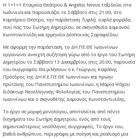
Η 1+1=1 Εταιρεία Θεάτρου & Angelus Novus ταξιδεύει στα
Ιωάννινα και παρουσιάζει το Σάββατο στις 21:00, στο
Καμπέρειο Θέατρο, την παράσταση
Τυφλή, τυφλή φοράδα,
πού πας;
του Σωτήρη Δημητρίου, σε σκηνοθεσία Δαμιανού
Κωνσταντινίδη και ερμηνεία Δέσποινας Σαραφείδου.
Με αφορμή την παράσταση, το ΔΗ.ΠΕ.ΘΕ Ιωαννίνων
οργανώνει ανοιχτή συζήτηση γύρω από το έργο του Σωτήρη
Δημητρίου τo Σάββατο 13 Δεκεμβρίου, στις 20.00, παρουσία
του συγγραφέα. Θα μιλήσουν ο κ. Γεώργιος Καψάλης
Πρόεδρος της ΔΗ.Κ.Ε.ΠΕ.ΘΕ Ιωαννίνων και πρώην
πρύτανης του Πανεπιστημίου Ιωαννίνων, η Μαρία Ψάχου
διδάκτωρ Νεοελληνικής Φιλολογίας του Πανεπιστημίου
Ιωαννίνων και ο σκηνοθέτης Δαμιανός Κωνσταντινίδης.
Το έργο σε μορφή μονολόγου, αποτελείται από πέντε
διηγήματα του Σωτήρη Δημητρίου, ενός από τους
σημαντικότερους νεοέλληνες συγγραφείς. Το έργο του,
βαθιά ανθρώπινο, περιγράφει με ποίηση και ρεαλισμό μια