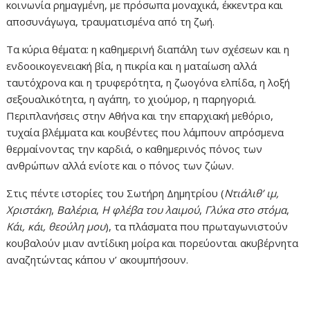
κοινωνία ρημαγμένη, με πρόσωπα μοναχικά, έκκεντρα και
αποσυνάγωγα, τραυματισμένα από τη ζωή.
Τα κύρια θέματα: η καθημερινή διαπάλη των σχέσεων και η
ενδοοικογενειακή βία, η πικρία και η ματαίωση αλλά
ταυτόχρονα και η τρυφερότητα, η ζωογόνα ελπίδα, η λοξή
σεξουαλικότητα, η αγάπη, το χιούμορ, η παρηγοριά.
Περιπλανήσεις στην Αθήνα και την επαρχιακή μεθόριο,
τυχαία βλέμματα και κουβέντες που λάμπουν απρόσμενα
θερμαίνοντας την καρδιά, ο καθημερινός πόνος των
ανθρώπων αλλά ενίοτε και ο πόνος των ζώων.
Στις πέντε ιστορίες του Σωτήρη Δημητρίου (
Ντιάλιθ’ ιμ,
Χριστάκη
,
Βαλέρια
,
Η φλέβα του λαιμού
,
Γλύκα στο στόμα
,
Κάι, κάι, θεούλη μου
), τα πλάσματα που πρωταγωνιστούν
κουβαλούν μιαν αντίδικη μοίρα και πορεύονται ακυβέρνητα
αναζητώντας κάπου ν’ ακουμπήσουν.