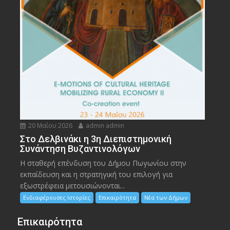
20 Μαΐου 2026
admin admin
Στο Δελβινάκι η 3η Διεπιστημονική
Συνάντηση Βυζαντινολόγων
Η σταθερή επένδυση του Δήμου Πωγωνίου στην
εκπαίδευση και η στρατηγική του επιλογή για
εξωστρέφεια μετουσιώνονται...
Ενδιαφέρουσες Ιστορίες
Επικαιρότητα
Νέα των Δήμων
Επικαιρότητα