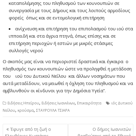
καταπολέμησης του πληθυσμού των κουνουπιών σε
συνεργασία με τους Δήμους και τους λοιπούς αρμοδίους
φορείς όπως και σε εντομολογική επιτήρηση
ανίχνευση και επιτήρηση του επιπολασμού του ιού στα
ιπποειδή και στα άγρια πτηνά, όπως επίσης και σε
επιτήρηση περιοχών ή εστιών με μικρές στάσιμες
συλλογές νερού
Ο σκοπός μας είναι να περιοριστεί δραστικά και έγκαιρα ο
πληθυσμός των κουνουπιών ώστε να προληφθεί η μετάδοση
του ιού του Δυτικού Νείλου και άλλων νοσημάτων που
αυτά μεταδίδουν, να μειωθεί η όχληση του πληθυσμού και να
αμβλυνθούν οι κίνδυνοι για την Δημόσια Υγεία”.
,
,
Ειδήσεις Ηπείρου
Ειδήσεις Ιωαννίνων
Επικαιρότητα
ιός Δυτικού
,
,
Νείλου
κρούσμα
ΣΤΑΥΡΟΥΛΑ ΤΣΙΑΡΑ
Πλοήγηση
Έφυγε από τη ζωή ο
Ο δήμος Ιωαννιτών
άρθρων
Ελευθέριος Κωστάκης
βραβεύτηκε από το Εθνικό