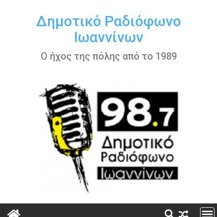
Περάστε
στο
Δημοτικό Ραδιόφωνο
περιεχόμενο
Ιωαννίνων
Ο ήχος της πόλης από το 1989