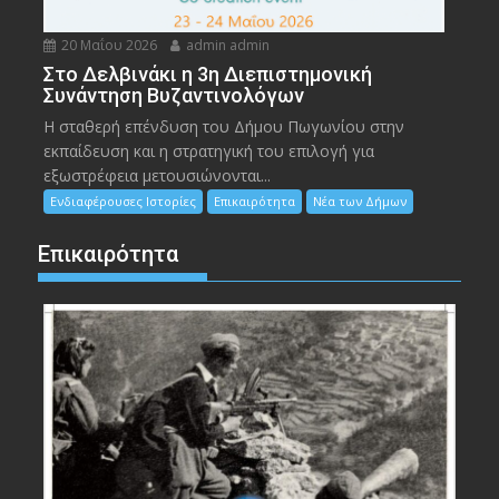
20 Μαΐου 2026
admin admin
Στο Δελβινάκι η 3η Διεπιστημονική
Συνάντηση Βυζαντινολόγων
Η σταθερή επένδυση του Δήμου Πωγωνίου στην
εκπαίδευση και η στρατηγική του επιλογή για
εξωστρέφεια μετουσιώνονται...
Ενδιαφέρουσες Ιστορίες
Επικαιρότητα
Νέα των Δήμων
Επικαιρότητα