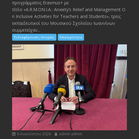
προγράμματος Erasmus+ με
τίτλο «A.R.M.ON.I.A.: Anxiety’s Relief and Management O
n Inclusive Activities for Teachers and Students», τρεις
εκπαιδευτικοί του Μουσικού Σχολείου Ιωαννίνων
συμμετείχαν...
Ενδιαφέρουσες Ιστορίες
Επικαιρότητα
6 Αυγούστου 2026
admin admin