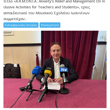
τίτλο «A.R.M.ON.I.A.: Anxiety’s Relief and Management On In
clusive Activities for Teachers and Students», τρεις
εκπαιδευτικοί του Μουσικού Σχολείου Ιωαννίνων
συμμετείχαν...
Ενδιαφέρουσες Ιστορίες
Επικαιρότητα