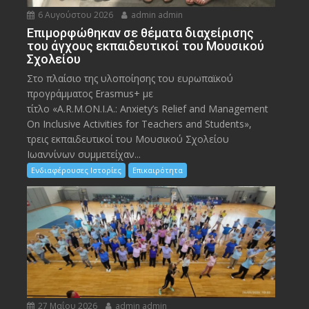
6 Αυγούστου 2026
admin admin
Eπιμορφώθηκαν σε θέματα διαχείρισης
του άγχους εκπαιδευτικοί του Μουσικού
Σχολείου
Στο πλαίσιο της υλοποίησης του ευρωπαϊκού
προγράμματος Erasmus+ με
τίτλο «A.R.M.ON.I.A.: Anxiety’s Relief and Management
On Inclusive Activities for Teachers and Students»,
τρεις εκπαιδευτικοί του Μουσικού Σχολείου
Ιωαννίνων συμμετείχαν...
Ενδιαφέρουσες Ιστορίες
Επικαιρότητα
27 Μαΐου 2026
admin admin