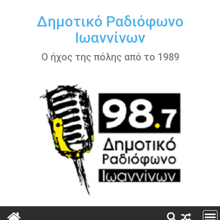
Περάστε
στο
Δημοτικό Ραδιόφωνο
περιεχόμενο
Ιωαννίνων
Ο ήχος της πόλης από το 1989