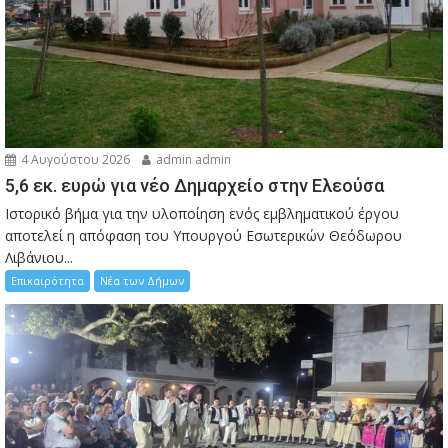
4 Αυγούστου 2026
admin admin
5,6 εκ. ευρώ για νέο Δημαρχείο στην Ελεούσα
Ιστορικό βήμα για την υλοποίηση ενός εμβληματικού έργου
αποτελεί η απόφαση του Υπουργού Εσωτερικών Θεόδωρου
Λιβάνιου...
Επικαιρότητα
Νέα των Δήμων