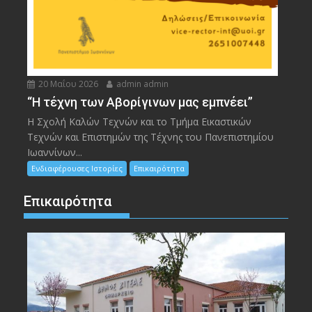
20 Μαΐου 2026
admin admin
“Η τέχνη των Αβορίγινων μας εμπνέει”
Η Σχολή Καλών Τεχνών και το Τμήμα Εικαστικών
Τεχνών και Επιστημών της Τέχνης του Πανεπιστημίου
Ιωαννίνων...
Ενδιαφέρουσες Ιστορίες
Επικαιρότητα
Επικαιρότητα