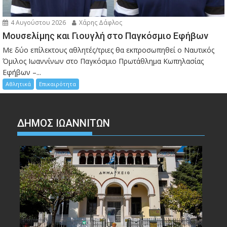
4 Αυγούστου 2026
Χάρης Δάφλος
Μουσελίμης και Γιουγλή στο Παγκόσμιο Εφήβων
Mε δύο επίλεκτους αθλητές/τριες θα εκπροσωπηθεί ο Ναυτικός
Όμιλος Ιωαννίνων στο Παγκόσμιο Πρωτάθλημα Κωπηλασίας
Εφήβων –...
Αθλητικά
Επικαιρότητα
ΔΗΜΟΣ ΙΩΑΝΝΙΤΩΝ