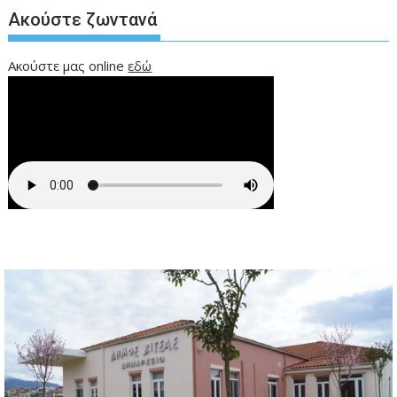
Ακούστε ζωντανά
Ακούστε μας online
εδώ