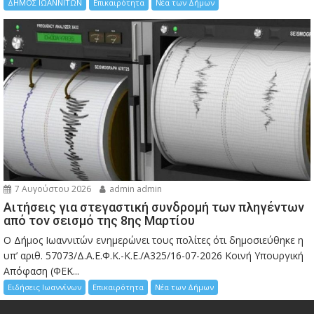
ΔΗΜΟΣ ΙΩΑΝΝΙΤΩΝ
Επικαιρότητα
Νέα των Δήμων
7 Αυγούστου 2026
admin admin
Αιτήσεις για στεγαστική συνδρομή των πληγέντων
από τον σεισμό της 8ης Μαρτίου
Ο Δήμος Ιωαννιτών ενημερώνει τους πολίτες ότι δημοσιεύθηκε η
υπ’ αριθ. 57073/Δ.Α.Ε.Φ.Κ.-Κ.Ε./Α325/16-07-2026 Κοινή Υπουργική
Απόφαση (ΦΕΚ...
Ειδήσεις Ιωαννίνων
Επικαιρότητα
Νέα των Δήμων