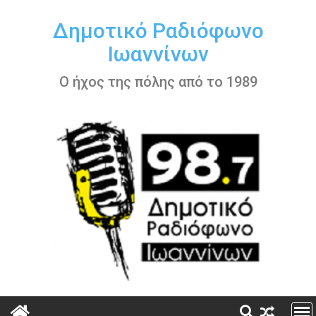
Περάστε
στο
Δημοτικό Ραδιόφωνο
περιεχόμενο
Ιωαννίνων
Ο ήχος της πόλης από το 1989