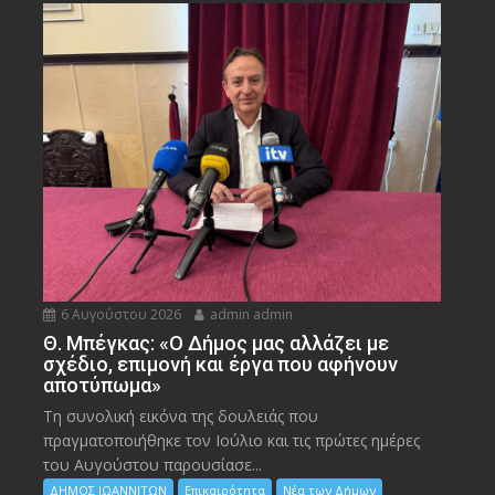
6 Αυγούστου 2026
admin admin
Θ. Μπέγκας: «Ο Δήμος μας αλλάζει με
σχέδιο, επιμονή και έργα που αφήνουν
αποτύπωμα»
Τη συνολική εικόνα της δουλειάς που
πραγματοποιήθηκε τον Ιούλιο και τις πρώτες ημέρες
του Αυγούστου παρουσίασε...
ΔΗΜΟΣ ΙΩΑΝΝΙΤΩΝ
Επικαιρότητα
Νέα των Δήμων