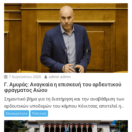
7 Αυγούστου 2026
admin admin
Γ. Αμυράς: Αναγκαία η επισκευή του αρδευτικού
φράγματος Αώου
Σημαντικό βήμα για τη διατήρηση και την αναβάθμιση των
αρδευτικών υποδομών του κάμπου Κόνιτσας αποτελεί η...
Επικαιρότητα
Πολιτική