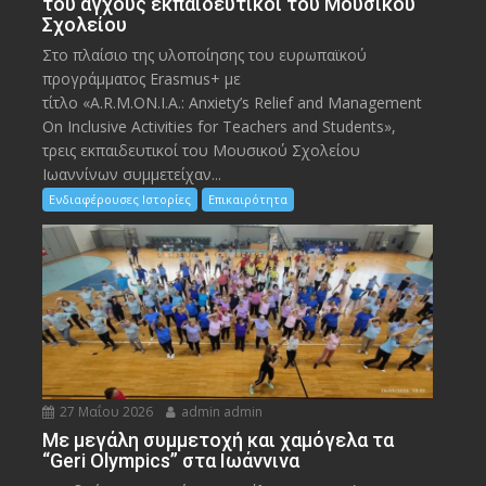
του άγχους εκπαιδευτικοί του Μουσικού
Σχολείου
Στο πλαίσιο της υλοποίησης του ευρωπαϊκού
προγράμματος Erasmus+ με
τίτλο «A.R.M.ON.I.A.: Anxiety’s Relief and Management
On Inclusive Activities for Teachers and Students»,
τρεις εκπαιδευτικοί του Μουσικού Σχολείου
Ιωαννίνων συμμετείχαν...
Ενδιαφέρουσες Ιστορίες
Επικαιρότητα
27 Μαΐου 2026
admin admin
Με μεγάλη συμμετοχή και χαμόγελα τα
“Geri Olympics” στα Ιωάννινα