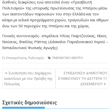
διεθνείς διακρίσεις ενώ αποτελεί έναν «Πρεσβευτή
Πολιτισμού» της ιστορικής πρωτεύουσας της Ηπείρου μέσω
των εκατοντάδων παρουσιών του στην Ελλάδα και τον
κόσμο με ειδικά προγράμματα χορών, τραγουδιών και εθίμων
άνω των 50 περιοχών της Ηπείρου και της χώρας.
Γενικός συντονισμός- επιμέλεια: Ηλίας Γκαρτζονίκας, Νίκος
Νούσιας, Βασίλης Ράπτης (Δάσκαλοι Παραδοσιακού Χορού –
Εκπαιδευτικοί Φυσικής Αγωγής)
,
Επικαιρότητα
Πολιτισμός
ΠΝΕΥΜΑΤΙΚΟ ΚΕΝΤΡΟ
Πλοήγηση
Συνάντηση του Δημάρχου
ΣΥΝΕΔΡΙΑΣΗ ΔΗΜΟΤΙΚΟΥ
άρθρων
Ιωαννίνων με τον Πρέσβη της
ΣΥΜΒΟΥΛΙΟΥ ΤΗ ΔΕΥΤΕΡΑ 11
Πολωνίας
ΔΕΚΕΜΒΡΙΟΥ
Σχετικές δημοσιεύσεις