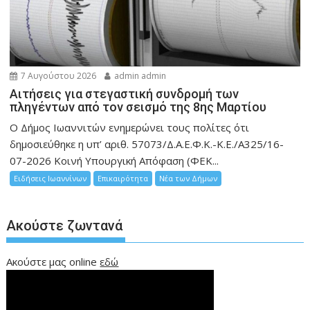
7 Αυγούστου 2026
admin admin
Αιτήσεις για στεγαστική συνδρομή των
πληγέντων από τον σεισμό της 8ης Μαρτίου
Ο Δήμος Ιωαννιτών ενημερώνει τους πολίτες ότι
δημοσιεύθηκε η υπ’ αριθ. 57073/Δ.Α.Ε.Φ.Κ.-Κ.Ε./Α325/16-
07-2026 Κοινή Υπουργική Απόφαση (ΦΕΚ...
Ειδήσεις Ιωαννίνων
Επικαιρότητα
Νέα των Δήμων
Ακούστε ζωντανά
Ακούστε μας online
εδώ