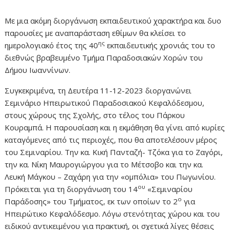
Με μια ακόμη διοργάνωση εκπαιδευτικού χαρακτήρα και δυο
παρουσίες με αναπαράσταση εθίμων θα κλείσει το
ης
ημερολογιακό έτος της 40
εκπαιδευτικής χρονιάς του το
διεθνώς βραβευμένο Τμήμα Παραδοσιακών Χορών του
Δήμου Ιωαννίνων.
Συγκεκριμένα, τη Δευτέρα 11-12-2023 διοργανώνει
Σεμινάριο Ηπειρωτικού Παραδοσιακού Κεφαλόδεσμου,
στους χώρους της Σχολής, στο τέλος του Πάρκου
Κουραμπά. Η παρουσίαση και η εκμάθηση θα γίνει από κυρίες
καταγόμενες από τις περιοχές, που θα αποτελέσουν μέρος
του Σεμιναρίου. Την κα. Κική Πανταζή- Τζόκα για το Ζαγόρι,
την κα. Νίκη Μαυρογιώργου για το Μέτσοβο και την κα.
Λευκή Μάγκου – Ζαχάρη για την «ομπόλια» του Πωγωνίου.
ου
Πρόκειται για τη διοργάνωση του 14
«Σεμιναρίου
ο
Παράδοσης» του Τμήματος, εκ των οποίων το 2
για
Ηπειρώτικο Κεφαλόδεσμο. Λόγω στενότητας χώρου και του
ειδικού αντικειμένου για πρακτική, οι σχετικά λίγες θέσεις