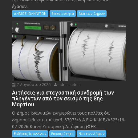
έχασαν...
ΔΗΜΟΣ ΙΩΑΝΝΙΤΩΝ
Επικαιρότητα
Νέα των Δήμων
7 Αυγούστου 2026
admin admin
Αιτήσεις για στεγαστική συνδρομή των
πληγέντων από τον σεισμό της 8ης
Μαρτίου
Ο Δήμος Ιωαννιτών ενημερώνει τους πολίτες ότι
δημοσιεύθηκε η υπ’ αριθ. 57073/Δ.Α.Ε.Φ.Κ.-Κ.Ε./Α325/16-
07-2026 Κοινή Υπουργική Απόφαση (ΦΕΚ...
Ειδήσεις Ιωαννίνων
Επικαιρότητα
Νέα των Δήμων