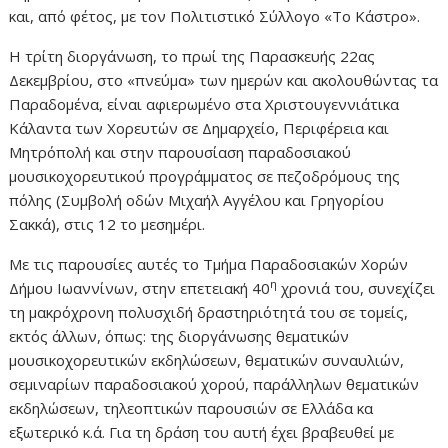
και, από φέτος, με τον Πολιτιστικό Σύλλογο «Το Κάστρο».
Η τρίτη διοργάνωση, το πρωί της Παρασκευής 22ας
Δεκεμβρίου, στο «πνεύμα» των ημερών και ακολουθώντας τα
Παραδομένα, είναι αφιερωμένο στα Χριστουγεννιάτικα
Κάλαντα των Χορευτών σε Δημαρχείο, Περιφέρεια και
Μητρόπολή και στην παρουσίαση παραδοσιακού
μουσικοχορευτικού προγράμματος σε πεζοδρόμους της
πόλης (Συμβολή οδών Μιχαήλ Αγγέλου και Γρηγορίου
Σακκά), στις 12 το μεσημέρι.
Με τις παρουσίες αυτές το Τμήμα Παραδοσιακών Χορών
η
Δήμου Ιωαννίνων, στην επετειακή 40
χρονιά του, συνεχίζει
τη μακρόχρονη πολυσχιδή δραστηριότητά του σε τομείς,
εκτός άλλων, όπως: της διοργάνωσης θεματικών
μουσικοχορευτικών εκδηλώσεων, θεματικών συναυλιών,
σεμιναρίων παραδοσιακού χορού, παράλληλων θεματικών
εκδηλώσεων, τηλεοπτικών παρουσιών σε Ελλάδα κα
εξωτερικό κ.ά. Για τη δράση του αυτή έχει βραβευθεί με