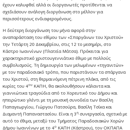
έχουν καλυφθεί αλλά οι διοργανωτές προτίθενται να
σχεδιάσουν ανάλογη διοργάνωση στο μέλλον για
περισσότερους ενδιαφερομένους.
Η δεύτερη διοργάνωση του μήνα αφορά στην
αναπαράσταση του εθίμου των «Σπαργάνων του Χριστού»
την Τετάρτη 20 Δεκεμβρίου, στις 12 το μεσημέρι, στο
Κάστρο Ιωαννίνων (Πλατεία Μάτσα). Πρόκειται για
χαρακτηριστικό χριστουγεννιάτικο έθιμο με πολλούς
συμβολισμούς. Τη δημιουργία των μελωμένων «τηγανιτών»
με τον παραδοσιακό τρόπο, που παριστάνουν τα σπάργανα
του Χριστού, στη θερμαινόμενη πέτρινη πλάκα, από τις
ου
κυρίες του 4
ΚΑΠΗ, θα ακολουθήσουν κάλαντα και
γιαννιώτικα τραγούδια από το Χορευτικό του Δήμου και
ηπειρώτικο γλέντι με τη μουσική συνοδεία των Βασίλη
Παπαγεωργίου, Γιώργου Πατσούρα, Βασίλη Τσίκα και
η
Διαμαντή Παπαναστασίου. Είναι η 3
συνεργασία, σχετικά με
αυτό το έθιμα, μεταξύ του Τμήματος Παραδοσιακών Χορών
ο
Δήμου Ιωαννίνων με το 4
ΚΑΠΗ (Κάστρου), τον ΟΚΠΑΠΑ