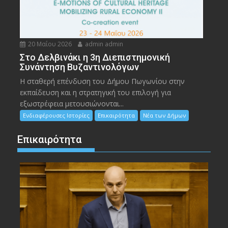
20 Μαΐου 2026
admin admin
Στο Δελβινάκι η 3η Διεπιστημονική
Συνάντηση Βυζαντινολόγων
Η σταθερή επένδυση του Δήμου Πωγωνίου στην
εκπαίδευση και η στρατηγική του επιλογή για
εξωστρέφεια μετουσιώνονται...
Ενδιαφέρουσες Ιστορίες
Επικαιρότητα
Νέα των Δήμων
Επικαιρότητα