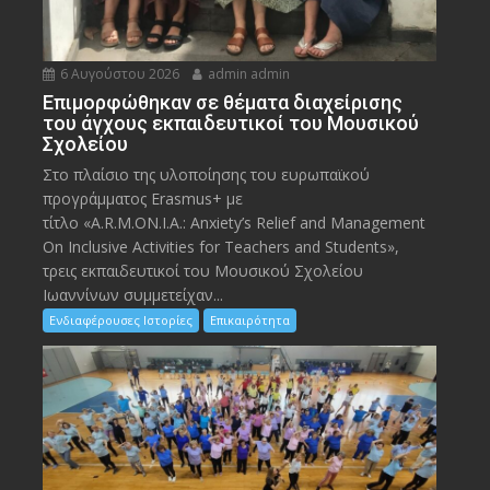
6 Αυγούστου 2026
admin admin
Eπιμορφώθηκαν σε θέματα διαχείρισης
του άγχους εκπαιδευτικοί του Μουσικού
Σχολείου
Στο πλαίσιο της υλοποίησης του ευρωπαϊκού
προγράμματος Erasmus+ με
τίτλο «A.R.M.ON.I.A.: Anxiety’s Relief and Management
On Inclusive Activities for Teachers and Students»,
τρεις εκπαιδευτικοί του Μουσικού Σχολείου
Ιωαννίνων συμμετείχαν...
Ενδιαφέρουσες Ιστορίες
Επικαιρότητα