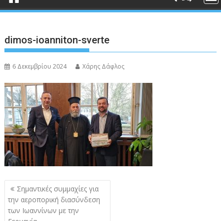
dimos-ioanniton-sverte
6 Δεκεμβρίου 2024
Χάρης Δάφλος
Πλοήγηση
Σημαντικές συμμαχίες για
άρθρων
την αεροπορική διασύνδεση
των Ιωαννίνων με την