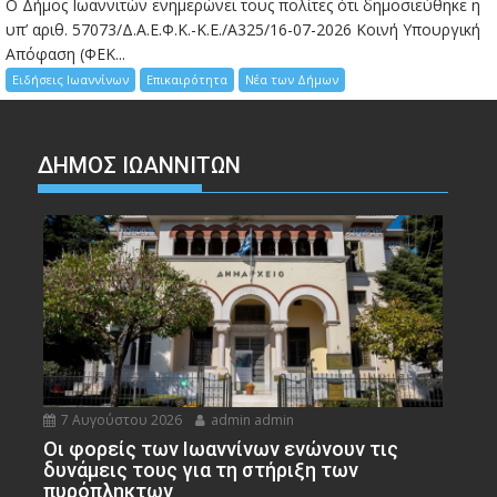
Ο Δήμος Ιωαννιτών ενημερώνει τους πολίτες ότι δημοσιεύθηκε η
υπ’ αριθ. 57073/Δ.Α.Ε.Φ.Κ.-Κ.Ε./Α325/16-07-2026 Κοινή Υπουργική
Απόφαση (ΦΕΚ...
Ειδήσεις Ιωαννίνων
Επικαιρότητα
Νέα των Δήμων
ΔΗΜΟΣ ΙΩΑΝΝΙΤΩΝ
7 Αυγούστου 2026
admin admin
Οι φορείς των Ιωαννίνων ενώνουν τις
δυνάμεις τους για τη στήριξη των
πυρόπληκτων