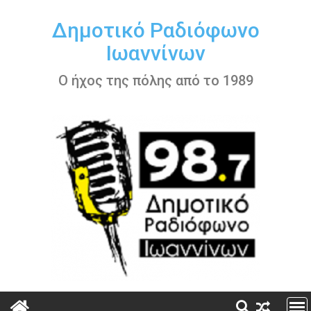
Περάστε
στο
Δημοτικό Ραδιόφωνο
περιεχόμενο
Ιωαννίνων
Ο ήχος της πόλης από το 1989