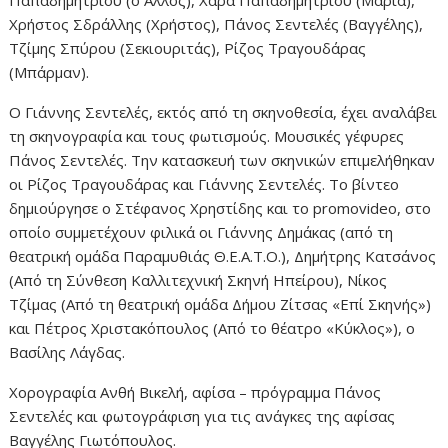
Χρήστος Σδράλλης (Χρήστος), Πάνος Σεντελές (Βαγγέλης),
Τζίμης Σπύρου (Σεκιουριτάς), Ρίζος Τραγουδάρας
(Μπάρμαν).
Ο Γιάννης Σεντελές, εκτός από τη σκηνοθεσία, έχει αναλάβει
τη σκηνογραφία και τους φωτισμούς. Μουσικές γέφυρες
Πάνος Σεντελές. Την κατασκευή των σκηνικών επιμελήθηκαν
οι Ρίζος Τραγουδάρας και Γιάννης Σεντελές. Το βίντεο
δημιούργησε ο Στέφανος Χρηστίδης και το promovideo, στο
οποίο συμμετέχουν φιλικά οι Γιάννης Δημάκας (από τη
θεατρική ομάδα Παραμυθιάς Θ.Ε.Α.Τ.Ο.), Δημήτρης Κατσάνος
(Από τη Σύνθεση Καλλιτεχνική Σκηνή Ηπείρου), Νίκος
Τζίμας (Από τη θεατρική ομάδα Δήμου Ζίτσας «Επί Σκηνής»)
και Πέτρος Χριστακόπουλος (Από το θέατρο «Κύκλος»), ο
Βασίλης Λάγδας.
Χορογραφία Ανθή Βικελή, αφίσα – πρόγραμμα Πάνος
Σεντελές και φωτογράφιση για τις ανάγκες της αφίσας
Βαγγέλης Γιωτόπουλος.