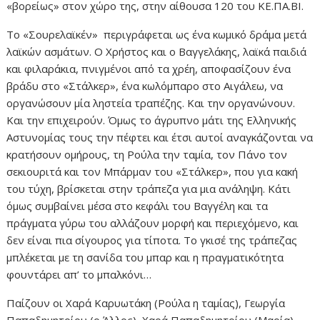
«βορείως» στον χώρο της, στην αίθουσα 120 του ΚΕ.ΠΑ.ΒΙ.
Το «Σουρελαϊκέν» περιγράφεται ως ένα κωμικό δράμα μετά
λαϊκών ασμάτων. Ο Χρήστος και ο Βαγγελάκης, λαϊκά παιδιά
και φιλαράκια, πνιγμένοι από τα χρέη, αποφασίζουν ένα
βράδυ στο «Στάλκερ», ένα κωλόμπαρο στο Αιγάλεω, να
οργανώσουν μία ληστεία τραπέζης. Και την οργανώνουν.
Και την επιχειρούν. Όμως το άγρυπνο μάτι της Ελληνικής
Αστυνομίας τους την πέφτει και έτσι αυτοί αναγκάζονται να
κρατήσουν ομήρους, τη Ρούλα την ταμία, τον Πάνο τον
σεκιουριτά και τον Μπάρμαν του «Στάλκερ», που για κακή
του τύχη, βρίσκεται στην τράπεζα για μια ανάληψη. Κάτι
όμως συμβαίνει μέσα στο κεφάλι του Βαγγέλη και τα
πράγματα γύρω του αλλάζουν μορφή και περιεχόμενο, και
δεν είναι πια σίγουρος για τίποτα. Το γκισέ της τράπεζας
μπλέκεται με τη σανίδα του μπαρ και η πραγματικότητα
φουντάρει απ’ το μπαλκόνι…
Παίζουν οι Χαρά Καρυωτάκη (Ρούλα η ταμίας), Γεωργία
Παπαδημητρίου (o Άλλος), Χαρά Παπαδημητρίου (Μαρία),