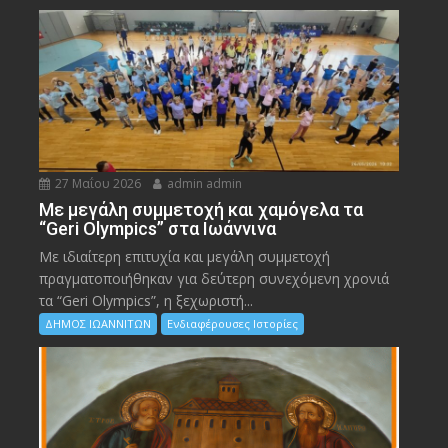
27 Μαΐου 2026
admin admin
Με μεγάλη συμμετοχή και χαμόγελα τα
“Geri Olympics” στα Ιωάννινα
Με ιδιαίτερη επιτυχία και μεγάλη συμμετοχή
πραγματοποιήθηκαν για δεύτερη συνεχόμενη χρονιά
τα “Geri Olympics”, η ξεχωριστή...
ΔΗΜΟΣ ΙΩΑΝΝΙΤΩΝ
Ενδιαφέρουσες Ιστορίες