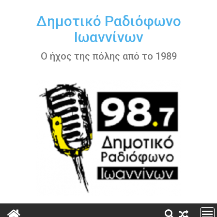
Περάστε
στο
Δημοτικό Ραδιόφωνο
περιεχόμενο
Ιωαννίνων
Ο ήχος της πόλης από το 1989