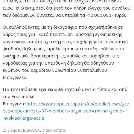
υπολογίζεται ότι ανέρχεται σε τουλάχιστον -5.017.662-
ευρώ, ενώ εκτιμάται ότι μετά τον πλήρη έλεγχο του συνόλου
των δεδομένων δύναται να υπερβεί τα -10.000.000- ευρώ.
Οι συλληφθέντες, με τη δικογραφία που σχηματίσθηκε σε
βάρος τους για –κατά περίπτωση- σύσταση εγκληματικής
οργάνωσης, απάτη σχετική με τις επιχορηγήσεις, υφαρπαγή
ψευδούς βεβαίωσης, πρόληψη και καταστολή εσόδων από
εγκληματικές δραστηριότητες, καθώς και παράβαση της
νομοθεσίας για την υπεύθυνη δήλωση θα οδηγηθούν
ενώπιον του αρμόδιου Ευρωπαίου Εντεταλμένου
Εισαγγελέα.
Για την υπόθεση έχει εκδοθεί σχετικό δελτίο τύπου και από
την Ευρωπαϊκή
Εισαγγελία:
https://www.eppo.europa.eu/en/media/news/gre
ece-eppo-arrests-37-members-organised-criminal-group-
involved-large-scale
,
Ειδήσεις Ιωαννίνων
Επικαιρότητα