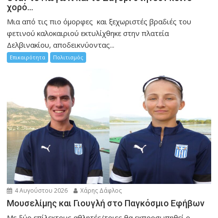
χορό…
Μια από τις πιο όμορφες και ξεχωριστές βραδιές του
φετινού καλοκαιριού εκτυλίχθηκε στην πλατεία
Δελβινακίου, αποδεικνύοντας...
Επικαιρότητα
Πολιτισμός
4 Αυγούστου 2026
Χάρης Δάφλος
Μουσελίμης και Γιουγλή στο Παγκόσμιο Εφήβων
Mε δύο επίλεκτους αθλητές/τριες θα εκπροσωπηθεί ο