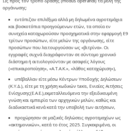
Ως προς τον τρόπο δράσης (modus operandi) τα μέλη της
οργάνωσης:
εντόπιζαν επιλέξιμα αλλά μη δηλωμένα αγροτεμάχια
και βοσκοτόπια προηγούμενων ετών, τα οποία εν
συνεχεία καταχωρούσαν προσχηματικά στην εφαρμογή Ε9
τρίτων προσώπων, είτε μελών της οργάνωσης, είτε
προσώπων που λειτουργούσαν ως «βιτρίνα». Οι
εγγραφές συχνά διαγράφονταν σε σύντομο χρονικό
διάστημα ή αιτιολογούνταν με ασαφείς λόγους
(«επικαιροποίηση», «Α.Τ.Α.Κ.», «λάθος καταχώριση»),
υπέβαλλαν είτε μέσω Κέντρων Υποδοχής Δηλώσεων
(Κ.Υ.Δ.), είτε με τη χρήση κωδικών taxis, Ενιαίες Αιτήσεις
Ενίσχυσης(Ε.Α.Ε.),εκμεταλλευόμενα την εξειδικευμένη
γνώση και εμπειρία των αρχηγικών μελών, καθώς και
διαδικαστικά κενά κατά την υποβολή των αιτήσεων,
προχώρησαν σε μαζικές δηλώσεις αγροτεμαχίων ως
«ακτημονικών», κατά το έτος 2025. Συγκεκριμένα, οι