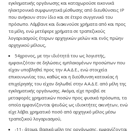
εγκληματικής οργάνωσης και καταχωρούσε εικονικά
ηλεκτρονικά συμφωνητικά μίσθωσης από διευθύνσεις IP
που ανήκουν στον ίδιο και σε έτερο συγγενικό του
πρόσωπο. Λάμβανε και διακινούσε χρήματα από και προς
τα μέλη, ενώ μετέφερε χρήματα σε τραπεζικούς
λογαριασμούς έτερων αρχηγικών μελών και ενός πρώην
αρχηγικού μέλους,
54χρονος, με την ιδιότητά του ως λογιστής,
εμφανιζόταν σε δηλώσεις εμπλεκομένων προσώπων που
είχαν υποβληθεί προς την Α.Α.Δ.Ε., ενώ στοιχεία
επικοινωνίας του, καθώς και η διεύθυνση κατοικίας ή
επιχείρησής του είχαν δηλωθεί στην Α.Α.Δ.Ε. από μέλη της
εγκληματικής οργάνωσης. Ακόμα, είχε προβεί σε
μεταφορές χρηματικών ποσών προς φυσικά πρόσωπα, τα
οποία εμφανίζονται ψευδώς ως ιδιοκτήτες ακινήτων, ενώ
είχε λάβει χρηματικό ποσό από αρχηγικό μέλος μέσω
τραπεζικού λογαριασμού,
-11- άτομα, βασικά μέλη της οργάνωσης, εμφανίζονται