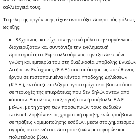
καλλιέργειά τους.
Τα μέλη της οργάνωσης είχαν αναπτύξει διακριτούς ρόλους
ως εξής:
38χρονος, κατείχε τον ηγετικό ρόλο στην οργάνωση,
διαχειριζόταν και συντόνιζε την εγκληματική
δραστηριότητα. Εκμεταλλευόμενος την εξειδικευμένη
γνώση και εμπειρία του στη διαδικασία υποβολής Ενιαίων
Αιτήσεων Ενίσχυσης (Ε.Α.Ε.) που απέκτησε ως υπεύθυνος
έργου σε πιστοποιημένα Κέντρα Υποδοχής Δηλώσεων
(Κ.Υ.Δ.), εντόπιζε επιλέξιμα αγροτεμάχια και βοσκοτόπια
σε περιοχές της επικράτειας που δεν δηλώνονταν από
κάποιον. Επιπλέον, επεξεργαζόταν ή υπέβαλλε Ε.Α.Ε.
μελών, με τη χρήση των προσωπικών τους κωδικών
taxisnet, λαμβάνοντας χρηματική αμοιβή, ενώ προέβαινε
σε πράξεις νομιμοποίησης εσόδων, μέσω στοιχηματισμού,
αγοράς αυτοκινήτου, διατραπεζικών μεταφορών και
πολυτελούς βίου,