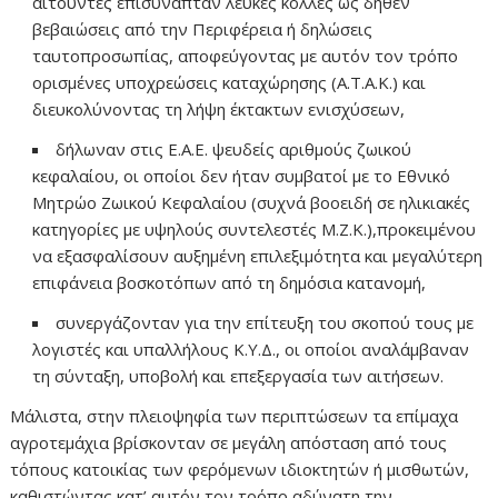
αιτούντες επισύναπταν λευκές κόλλες ως δήθεν
βεβαιώσεις από την Περιφέρεια ή δηλώσεις
ταυτοπροσωπίας, αποφεύγοντας με αυτόν τον τρόπο
ορισμένες υποχρεώσεις καταχώρησης (Α.Τ.Α.Κ.) και
διευκολύνοντας τη λήψη έκτακτων ενισχύσεων,
δήλωναν στις Ε.Α.Ε. ψευδείς αριθμούς ζωικού
κεφαλαίου, οι οποίοι δεν ήταν συμβατοί με το Εθνικό
Μητρώο Ζωικού Κεφαλαίου (συχνά βοοειδή σε ηλικιακές
κατηγορίες με υψηλούς συντελεστές Μ.Ζ.Κ.),προκειμένου
να εξασφαλίσουν αυξημένη επιλεξιμότητα και μεγαλύτερη
επιφάνεια βοσκοτόπων από τη δημόσια κατανομή,
συνεργάζονταν για την επίτευξη του σκοπού τους με
λογιστές και υπαλλήλους Κ.Υ.Δ., οι οποίοι αναλάμβαναν
τη σύνταξη, υποβολή και επεξεργασία των αιτήσεων.
Μάλιστα, στην πλειοψηφία των περιπτώσεων τα επίμαχα
αγροτεμάχια βρίσκονταν σε μεγάλη απόσταση από τους
τόπους κατοικίας των φερόμενων ιδιοκτητών ή μισθωτών,
καθιστώντας κατ’ αυτόν τον τρόπο αδύνατη την