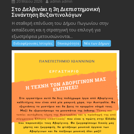
20 Μαΐου 2026
admin admin
Στο Δελβινάκι η 3η Διεπιστημονική
Συνάντηση Βυζαντινολόγων
Η σταθερή επένδυση του Δήμου Πωγωνίου στην
εκπαίδευση και η στρατηγική του επιλογή για
εξωστρέφεια μετουσιώνονται...
Ενδιαφέρουσες Ιστορίες
Επικαιρότητα
Νέα των Δήμων