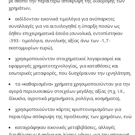
με σκοπό την περαιτέρω απόκρυψη της διαδρομής των
χρημάτων,
εκδίδονταν εικονικά τιμολόγια για ανύπαρκτες
συναλλαγές για να αιτιολογηθεί η ύπαρξη ποσών ως
δήθεν επιχειρηματικά έσοδα (συνολικά, εντοπίστηκαν
-393- τιμολόγια, συνολικής αξίας άνω των -1,7-
εκατομμυρίων ευρώ),
χρησιμοποιούνταν στοιχηματικοί λογαριασμοί και
εφαρμογές χρηματοτεχνολογίας, για καταθέσεις και
εσωτερικές μεταφορές, που δυσχέραιναν την ιχνηλάτηση,
τα «καθαρισμένα» χρήματα χρησιμοποιούνταν για την
αγορά περιουσιακών στοιχείων μεγάλης αξίας (π.χ. Ι.Χ.,
δίκυκλα, αγροτικά μηχανήματα, ρολόγια, κοσμήματα),
χρησιμοποιούνταν κάρτες κρυπτονομισμάτων για
περαιτέρω απόκρυψη της προέλευσης των χρημάτων, ενώ
καταγράφηκαν εικονικές μεταβιβάσεις, αλλαγές
διευθύνσεων ή ακόμα και λύσεις γάμου, για την αποφυγή