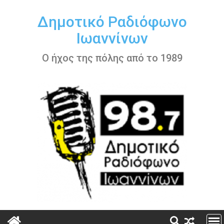
Περάστε
στο
Δημοτικό Ραδιόφωνο
περιεχόμενο
Ιωαννίνων
Ο ήχος της πόλης από το 1989