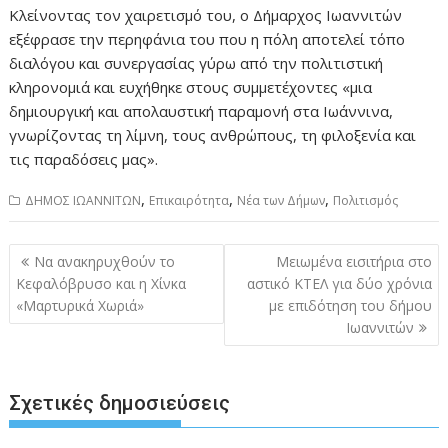
Κλείνοντας τον χαιρετισμό του, ο Δήμαρχος Ιωαννιτών
εξέφρασε την περηφάνια του που η πόλη αποτελεί τόπο
διαλόγου και συνεργασίας γύρω από την πολιτιστική
κληρονομιά και ευχήθηκε στους συμμετέχοντες «μια
δημιουργική και απολαυστική παραμονή στα Ιωάννινα,
γνωρίζοντας τη λίμνη, τους ανθρώπους, τη φιλοξενία και
τις παραδόσεις μας».
,
,
,
ΔΗΜΟΣ ΙΩΑΝΝΙΤΩΝ
Επικαιρότητα
Νέα των Δήμων
Πολιτισμός
Πλοήγηση
Να ανακηρυχθούν το
Μειωμένα εισιτήρια στο
άρθρων
Κεφαλόβρυσο και η Χίνκα
αστικό ΚΤΕΛ για δύο χρόνια
«Μαρτυρικά Χωριά»
με επιδότηση του δήμου
Ιωαννιτών
Σχετικές δημοσιεύσεις