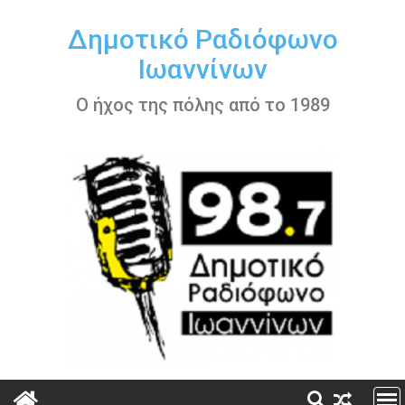
Περάστε
στο
Δημοτικό Ραδιόφωνο
περιεχόμενο
Ιωαννίνων
Ο ήχος της πόλης από το 1989