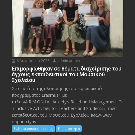
6 Αυγούστου 2026
admin admin
Eπιμορφώθηκαν σε θέματα διαχείρισης του
άγχους εκπαιδευτικοί του Μουσικού
Σχολείου
Στο πλαίσιο της υλοποίησης του ευρωπαϊκού
προγράμματος Erasmus+ με
τίτλο «A.R.M.ON.I.A.: Anxiety’s Relief and Management O
n Inclusive Activities for Teachers and Students», τρεις
εκπαιδευτικοί του Μουσικού Σχολείου Ιωαννίνων
συμμετείχαν...
Ενδιαφέρουσες Ιστορίες
Επικαιρότητα