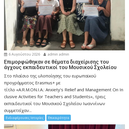
6 Αυγούστου 2026
admin admin
Eπιμορφώθηκαν σε θέματα διαχείρισης του
άγχους εκπαιδευτικοί του Μουσικού Σχολείου
Στο πλαίσιο της υλοποίησης του ευρωπαϊκού
προγράμματος Erasmus+ με
τίτλο «A.R.M.ON.I.A.: Anxiety’s Relief and Management On In
clusive Activities for Teachers and Students», τρεις
εκπαιδευτικοί του Μουσικού Σχολείου Ιωαννίνων
συμμετείχαν...
Ενδιαφέρουσες Ιστορίες
Επικαιρότητα