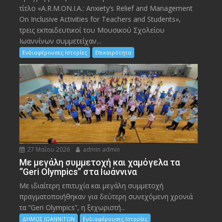
τίτλο «A.R.M.ON.I.A.: Anxiety’s Relief and Management
On Inclusive Activities for Teachers and Students»,
τρεις εκπαιδευτικοί του Μουσικού Σχολείου
Ιωαννίνων συμμετείχαν...
Ενδιαφέρουσες Ιστορίες
Επικαιρότητα
27 Μαΐου 2026
admin admin
Με μεγάλη συμμετοχή και χαμόγελα τα
“Geri Olympics” στα Ιωάννινα
Με ιδιαίτερη επιτυχία και μεγάλη συμμετοχή
πραγματοποιήθηκαν για δεύτερη συνεχόμενη χρονιά
τα “Geri Olympics”, η ξεχωριστή...
ΔΗΜΟΣ ΙΩΑΝΝΙΤΩΝ
Ενδιαφέρουσες Ιστορίες