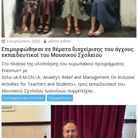
6 Αυγούστου 2026
admin admin
Eπιμορφώθηκαν σε θέματα διαχείρισης του άγχους
εκπαιδευτικοί του Μουσικού Σχολείου
Στο πλαίσιο της υλοποίησης του ευρωπαϊκού προγράμματος
Erasmus+ με
τίτλο «A.R.M.ON.I.A.: Anxiety’s Relief and Management On Inclusive
Activities for Teachers and Students», τρεις εκπαιδευτικοί του
Μουσικού Σχολείου Ιωαννίνων συμμετείχαν...
Ενδιαφέρουσες Ιστορίες
Επικαιρότητα