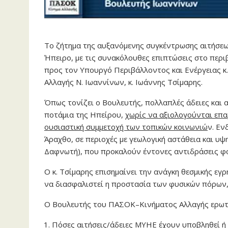
Το ζήτημα της αυξανόμενης συγκέντρωσης αιτήσεω
Ήπειρο, με τις συνακόλουθες επιπτώσεις στο περιβ
προς τον Υπουργό Περιβάλλοντος και Ενέργειας 
Αλλαγής Ν. Ιωαννίνων, κ. Ιωάννης Τσίμαρης.
Όπως τονίζει ο Βουλευτής, πολλαπλές άδειες και 
ποτάμια της Ηπείρου,
χωρίς να αξιολογούνται επα
ουσιαστική συμμετοχή των τοπικών κοινωνιώ
ν. Εν
Άραχθο, σε περιοχές με γεωλογική αστάθεια και υψ
Δαφνωτή), που προκαλούν έντονες αντιδράσεις φο
Ο κ. Τσίμαρης επισημαίνει την ανάγκη θεσμικής εγ
να διασφαλιστεί η προστασία των φυσικών πόρων, 
Ο Βουλευτής του ΠΑΣΟΚ–Κινήματος Αλλαγής ερωτ
Πόσες αιτήσεις/άδειες ΜΥΗΕ έχουν υποβληθεί ή 