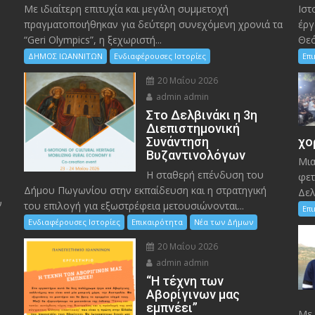
Με ιδιαίτερη επιτυχία και μεγάλη συμμετοχή
Ιστ
πραγματοποιήθηκαν για δεύτερη συνεχόμενη χρονιά τα
έργ
“Geri Olympics”, η ξεχωριστή...
Θεό
ΔΗΜΟΣ ΙΩΑΝΝΙΤΩΝ
Ενδιαφέρουσες Ιστορίες
Επ
20 Μαΐου 2026
admin admin
Στο Δελβινάκι η 3η
Διεπιστημονική
Συνάντηση
χο
Βυζαντινολόγων
Μια
Η σταθερή επένδυση του
φετ
Δήμου Πωγωνίου στην εκπαίδευση και η στρατηγική
Δελ
ν
του επιλογή για εξωστρέφεια μετουσιώνονται...
Επ
Ενδιαφέρουσες Ιστορίες
Επικαιρότητα
Νέα των Δήμων
20 Μαΐου 2026
admin admin
“Η τέχνη των
ς
Αβορίγινων μας
εμπνέει”
Mε 