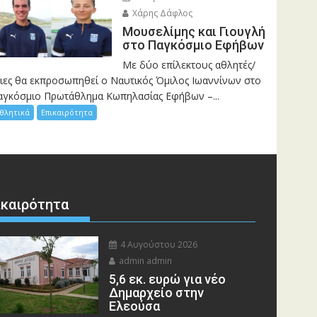
Χάρης Δάφλος
Μουσελίμης και Γιουγλή
στο Παγκόσμιο Εφήβων
Mε δύο επίλεκτους αθλητές/
ριες θα εκπροσωπηθεί ο Ναυτικός Όμιλος Ιωαννίνων στο
αγκόσμιο Πρωτάθλημα Κωπηλασίας Εφήβων –...
θλητικά
Επικαιρότητα
ικαιρότητα
4 Αυγούστου 2026
admin admin
5,6 εκ. ευρώ για νέο
Δημαρχείο στην
Ελεούσα