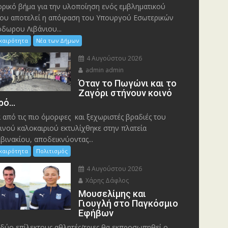
ορικό βήμα για την υλοποίηση ενός εμβληματικού
ου αποτελεί η απόφαση του Υπουργού Εσωτερικών
δωρου Λιβάνιου...
ικαιρότητα
Νέα των Δήμων
4 Αυγούστου 2026
admin admin
Όταν το Πωγώνι και το
Ζαγόρι στήνουν κοινό
ρό…
 από τις πιο όμορφες και ξεχωριστές βραδιές του
ινού καλοκαιριού εκτυλίχθηκε στην πλατεία
βινακίου, αποδεικνύοντας...
ικαιρότητα
Πολιτισμός
4 Αυγούστου 2026
Χάρης Δάφλος
Μουσελίμης και
Γιουγλή στο Παγκόσμιο
Εφήβων
δύο επίλεκτους αθλητές/τριες θα εκπροσωπηθεί ο