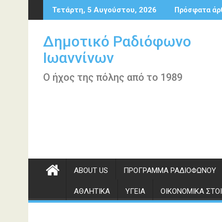
Περάστε
Τετάρτη, 5 Αυγούστου, 2026
Πρόσφατα άρ
στο
περιεχόμενο
Δημοτικό Ραδιόφωνο
Ιωαννίνων
Ο ήχος της πόλης από το 1989
ABOUT US
ΠΡΌΓΡΑΜΜΑ ΡΑΔΙΟΦΏΝΟΥ
ΑΘΛΗΤΙΚΆ
ΥΓΕΊΑ
ΟΙΚΟΝΟΜΙΚΆ ΣΤΟΙ