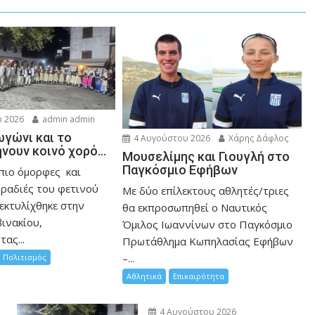
 2026
admin admin
ωγώνι και το
4 Αυγούστου 2026
Χάρης Δάφλος
ήνουν κοινό χορό…
Μουσελίμης και Γιουγλή στο
Παγκόσμιο Εφήβων
 πιο όμορφες και
βραδιές του φετινού
Mε δύο επίλεκτους αθλητές/τριες
εκτυλίχθηκε στην
θα εκπροσωπηθεί ο Ναυτικός
ινακίου,
Όμιλος Ιωαννίνων στο Παγκόσμιο
ας...
Πρωτάθλημα Κωπηλασίας Εφήβων
–...
Πολιτισμός
Αθλητικά
Επικαιρότητα
4 Αυγούστου 2026