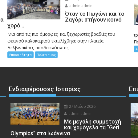
admin admin
Όταν το Πωγώνι και το
σα
Ζαγόρι στήνουν κοινό
χορό…
Μια από τις πιο όμορφες και ξεχωριστές βραδιές του
η
τ
φετινού καλοκαιριού εκτυλίχθηκε στην πλατεία
Π
Δελβινακίου, αποδεικνύοντας...
Α
Επικαιρότητα
Πολιτισμός
Ενδιαφέρουσες Ιστορίες
Επ
27 Μαΐου 2026
admin admin
Με μεγάλη συμμετοχή
και χαμόγελα τα “Geri
Olympics” στα Ιωάννινα