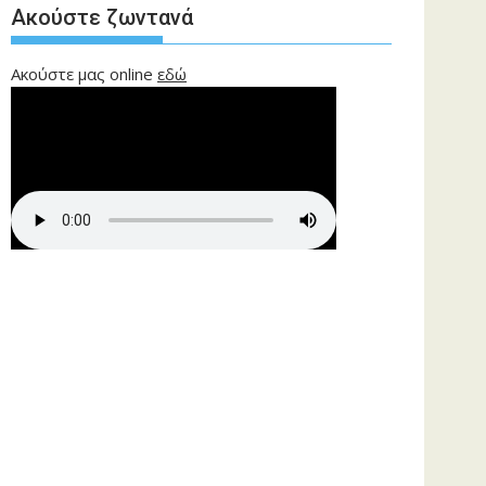
Ακούστε ζωντανά
Ακούστε μας online
εδώ