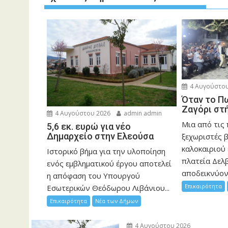
4 Αυγούστου
Όταν το Π
Ζαγόρι στ
4 Αυγούστου 2026
admin admin
Μια από τις
5,6 εκ. ευρώ για νέο
Δημαρχείο στην Ελεούσα
ξεχωριστές 
καλοκαιριού 
Ιστορικό βήμα για την υλοποίηση
πλατεία Δελβ
ενός εμβληματικού έργου αποτελεί
αποδεικνύοντ
η απόφαση του Υπουργού
Επικαιρότητα
Εσωτερικών Θεόδωρου Λιβάνιου...
Επικαιρότητα
Νέα των Δήμων
4 Αυγούστου 2026