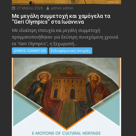
27 Μαΐου 2026
admin admin
Με μεγάλη συμμετοχή και χαμόγελα τα
“Geri Olympics” στα Ιωάννινα
Με ιδιαίτερη επιτυχία και μεγάλη συμμετοχή
πραγματοποιήθηκαν για δεύτερη συνεχόμενη χρονιά
τα “Geri Olympics”, η ξεχωριστή...
ΔΗΜΟΣ ΙΩΑΝΝΙΤΩΝ
Ενδιαφέρουσες Ιστορίες