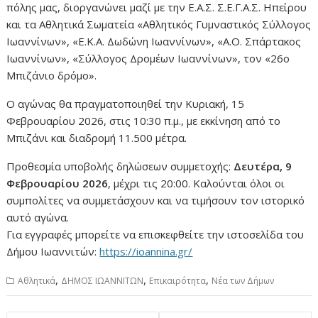
πόλης μας, διοργανώνει μαζί με την Ε.Α.Σ. Σ.Ε.Γ.Α.Σ. Ηπείρου
και τα Αθλητικά Σωματεία «Αθλητικός Γυμναστικός Σύλλογος
Ιωαννίνων», «Ε.Κ.Α. Δωδώνη Ιωαννίνων», «Α.Ο. Σπάρτακος
Ιωαννίνων», «Σύλλογος Δρομέων Ιωαννίνων», τον «26ο
Μπιζάνιο δρόμο».
Ο αγώνας θα πραγματοποιηθεί την Κυριακή, 15
Φεβρουαρίου 2026, στις 10:30 π.μ., με εκκίνηση από το
Μπιζάνι και διαδρομή 11.500 μέτρα.
Προθεσμία υποβολής δηλώσεων συμμετοχής:
Δευτέρα, 9
Φεβρουαρίου 2026
, μέχρι τις 20:00. Καλούνται όλοι οι
συμπολίτες να συμμετάσχουν και να τιμήσουν τον ιστορικό
αυτό αγώνα.
Για εγγραφές μπορείτε να επισκεφθείτε την ιστοσελίδα του
Δήμου Ιωαννιτών:
https://ioannina.gr/
,
,
,
Αθλητικά
ΔΗΜΟΣ ΙΩΑΝΝΙΤΩΝ
Επικαιρότητα
Νέα των Δήμων