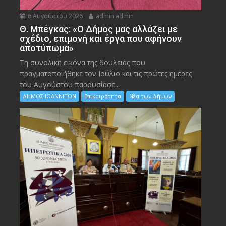
6 Αυγούστου 2026
admin admin
Θ. Μπέγκας: «Ο Δήμος μας αλλάζει με
σχέδιο, επιμονή και έργα που αφήνουν
αποτύπωμα»
Τη συνολική εικόνα της δουλειάς που
πραγματοποιήθηκε τον Ιούλιο και τις πρώτες ημέρες
του Αυγούστου παρουσίασε...
ΔΗΜΟΣ ΙΩΑΝΝΙΤΩΝ
Επικαιρότητα
Νέα των Δήμων