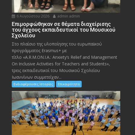
6 Αυγούστου 2026
admin admin
Eπιμορφώθηκαν σε θέματα διαχείρισης
του άγχους εκπαιδευτικοί του Μουσικού
Σχολείου
Στο πλαίσιο της υλοποίησης του ευρωπαϊκού
προγράμματος Erasmus+ με
τίτλο «A.R.M.ON.I.A.: Anxiety’s Relief and Management
On Inclusive Activities for Teachers and Students»,
τρεις εκπαιδευτικοί του Μουσικού Σχολείου
Ιωαννίνων συμμετείχαν...
Ενδιαφέρουσες Ιστορίες
Επικαιρότητα