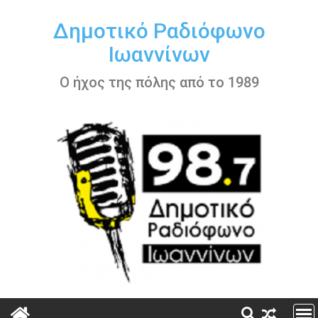
Περάστε
στο
Δημοτικό Ραδιόφωνο
περιεχόμενο
Ιωαννίνων
Ο ήχος της πόλης από το 1989