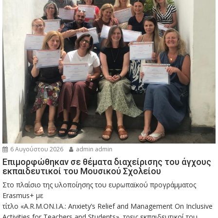
6 Αυγούστου 2026
admin admin
Eπιμορφώθηκαν σε θέματα διαχείρισης του άγχους
εκπαιδευτικοί του Μουσικού Σχολείου
Στο πλαίσιο της υλοποίησης του ευρωπαϊκού προγράμματος
Erasmus+ με
τίτλο «A.R.M.ON.I.A.: Anxiety’s Relief and Management On Inclusive
Activities for Teachers and Students», τρεις εκπαιδευτικοί του