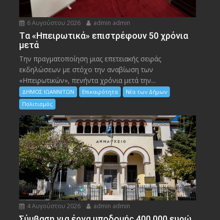
6 Αυγούστου 2026
admin admin
Tα «Ηπειρωτικά» επιστρέφουν 50 χρόνια
μετά
Την πραγματοποίηση μιας επετειακής σειράς
εκδηλώσεων με στόχο την αναβίωση των
«Ηπειρωτικών», πενήντα χρόνια μετά την...
ΔΗΜΟΣ ΙΩΑΝΝΙΤΩΝ
Επικαιρότητα
Νέα των Δήμων
Πολιτισμός
4 Αυγούστου 2026
admin admin
Σύμβαση για έργα υποδομής 400.000 ευρώ