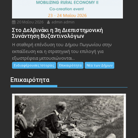
20 Μαΐου 2026
admin admin
Στο Δελβινάκι η 3η Διεπιστημονική
Συνάντηση Βυζαντινολόγων
Η σταθερή επένδυση του Δήμου Πωγωνίου στην
εκπαίδευση και η στρατηγική του επιλογή για
εξωστρέφεια μετουσιώνονται...
Ενδιαφέρουσες Ιστορίες
Επικαιρότητα
Νέα των Δήμων
Επικαιρότητα