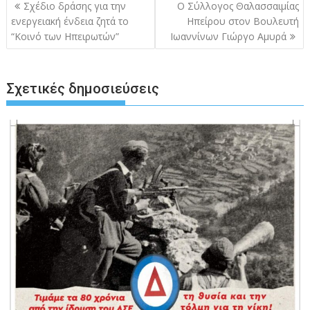
Πλοήγηση
Σχέδιο δράσης για την
Ο Σύλλογος Θαλασσαιμίας
άρθρων
ενεργειακή ένδεια ζητά το
Ηπείρου στον Βουλευτή
“Κοινό των Ηπειρωτών”
Ιωαννίνων Γιώργο Αμυρά
Σχετικές δημοσιεύσεις