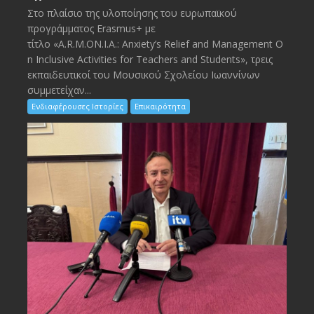
Στο πλαίσιο της υλοποίησης του ευρωπαϊκού
προγράμματος Erasmus+ με
τίτλο «A.R.M.ON.I.A.: Anxiety’s Relief and Management O
n Inclusive Activities for Teachers and Students», τρεις
εκπαιδευτικοί του Μουσικού Σχολείου Ιωαννίνων
συμμετείχαν...
Ενδιαφέρουσες Ιστορίες
Επικαιρότητα