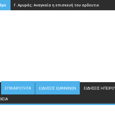
Γ. Αμυράς: Αναγκαία η επισκευή του αρδευτικού φρά
θρα
ΕΠΙΚΑΙΡΌΤΗΤΑ
ΕΙΔΉΣΕΙΣ ΙΩΑΝΝΊΝΩΝ
ΕΙΔΉΣΕΙΣ ΗΠΕΊΡΟ
ΧΕΊΑ