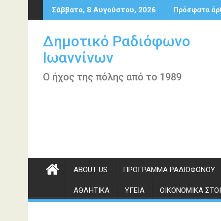
Περάστε
Σάββατο, 8 Αυγούστου, 2026
Πρόσφατα άρ
στο
περιεχόμενο
Δημοτικό Ραδιόφωνο
Ιωαννίνων
Ο ήχος της πόλης από το 1989
ABOUT US
ΠΡΌΓΡΑΜΜΑ ΡΑΔΙΟΦΏΝΟΥ
ΑΘΛΗΤΙΚΆ
ΥΓΕΊΑ
ΟΙΚΟΝΟΜΙΚΆ ΣΤΟΙ