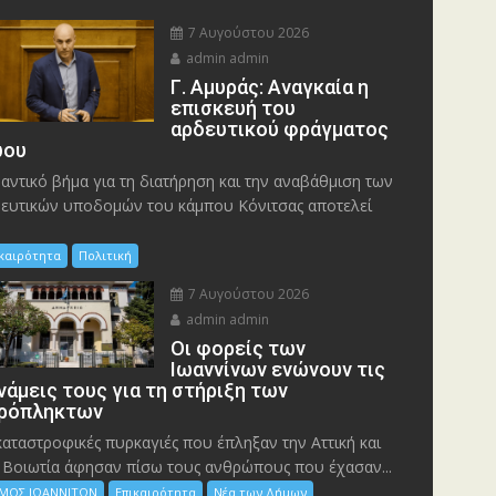
7 Αυγούστου 2026
admin admin
Γ. Αμυράς: Αναγκαία η
επισκευή του
αρδευτικού φράγματος
ου
αντικό βήμα για τη διατήρηση και την αναβάθμιση των
ευτικών υποδομών του κάμπου Κόνιτσας αποτελεί
ικαιρότητα
Πολιτική
7 Αυγούστου 2026
admin admin
Οι φορείς των
Ιωαννίνων ενώνουν τις
νάμεις τους για τη στήριξη των
ρόπληκτων
καταστροφικές πυρκαγιές που έπληξαν την Αττική και
 Bοιωτία άφησαν πίσω τους ανθρώπους που έχασαν...
ΜΟΣ ΙΩΑΝΝΙΤΩΝ
Επικαιρότητα
Νέα των Δήμων