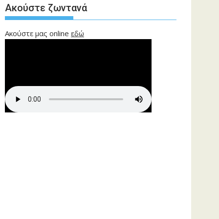
Ακούστε ζωντανά
Ακούστε μας online
εδώ