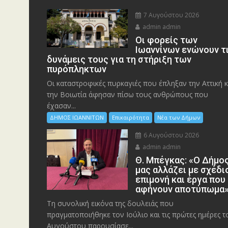
7 Αυγούστου 2026
admin admin
Οι φορείς των
Ιωαννίνων ενώνουν τ
δυνάμεις τους για τη στήριξη των
πυρόπληκτων
Οι καταστροφικές πυρκαγιές που έπληξαν την Αττική κ
την Bοιωτία άφησαν πίσω τους ανθρώπους που
έχασαν...
ΔΗΜΟΣ ΙΩΑΝΝΙΤΩΝ
Επικαιρότητα
Νέα των Δήμων
6 Αυγούστου 2026
admin admin
Θ. Μπέγκας: «Ο Δήμο
μας αλλάζει με σχέδι
επιμονή και έργα που
αφήνουν αποτύπωμα
Τη συνολική εικόνα της δουλειάς που
πραγματοποιήθηκε τον Ιούλιο και τις πρώτες ημέρες τ
Αυγούστου παρουσίασε...