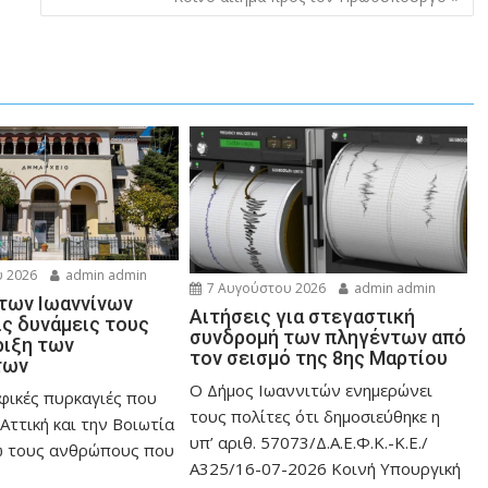
 2026
admin admin
7 Αυγούστου 2026
admin admin
 των Ιωαννίνων
Αιτήσεις για στεγαστική
ις δυνάμεις τους
συνδρομή των πληγέντων από
ριξη των
τον σεισμό της 8ης Μαρτίου
των
Ο Δήμος Ιωαννιτών ενημερώνει
φικές πυρκαγιές που
τους πολίτες ότι δημοσιεύθηκε η
Αττική και την Bοιωτία
υπ’ αριθ. 57073/Δ.Α.Ε.Φ.Κ.-Κ.Ε./
ω τους ανθρώπους που
Α325/16-07-2026 Κοινή Υπουργική