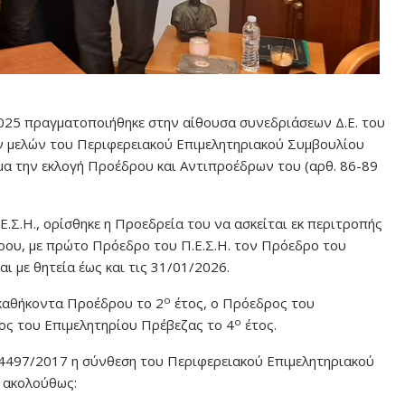
025 πραγματοποιήθηκε στην αίθουσα συνεδριάσεων Δ.Ε. του
ν μελών του Περιφερειακού Επιμελητηριακού Συμβουλίου
μα την εκλογή Προέδρου και Αντιπροέδρων του (αρθ. 86-89
Σ.Η., ορίσθηκε η Προεδρεία του να ασκείται εκ περιτροπής
ου, με πρώτο Πρόεδρο του Π.Ε.Σ.Η. τον Πρόεδρο του
 με θητεία έως και τις 31/01/2026.
ο
 καθήκοντα Προέδρου το 2
έτος, ο Πρόεδρος του
ο
ος του Επιμελητηρίου Πρέβεζας το 4
έτος.
4497/2017 η σύνθεση του Περιφερειακού Επιμελητηριακού
ς ακολούθως: