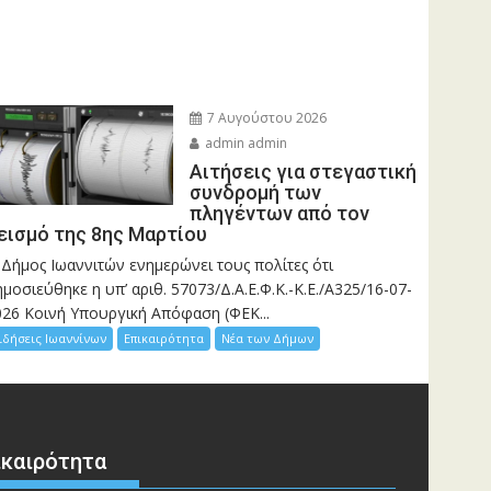
7 Αυγούστου 2026
admin admin
Αιτήσεις για στεγαστική
συνδρομή των
πληγέντων από τον
εισμό της 8ης Μαρτίου
 Δήμος Ιωαννιτών ενημερώνει τους πολίτες ότι
μοσιεύθηκε η υπ’ αριθ. 57073/Δ.Α.Ε.Φ.Κ.-Κ.Ε./Α325/16-07-
026 Κοινή Υπουργική Απόφαση (ΦΕΚ...
ιδήσεις Ιωαννίνων
Επικαιρότητα
Νέα των Δήμων
ικαιρότητα