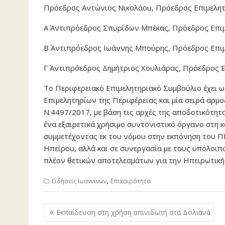
Πρόεδρος Αντώνιος Νικολάου, Πρόεδρος Επιμελη
Α΄ Αντιπρόεδρος Σπυρίδων Μπέκας, Πρόεδρος Επι
Β΄ Αντιπρόεδρος Ιωάννης Μπούρης, Πρόεδρος Επι
Γ΄ Αντιπρόεδρος Δημήτριος Χουλιάρας, Πρόεδρος 
Το Περιφερειακό Επιμελητηριακό Συμβούλιο έχει 
Επιμελητηρίων της Περιφέρειας και μία σειρά αρ
Ν.4497/2017, με βάση τις αρχές της αποδοτικότητ
ένα εξαιρετικά χρήσιμο συντονιστικό όργανο στη 
συμμετέχοντας εκ του νόμου στην εκπόνηση του Π
Ηπείρου, αλλά και σε συνεργασία με τους υπόλοιπο
πλέον θετικών αποτελεσμάτων για την Ηπειρωτική 
,
Ειδήσεις Ιωαννίνων
Επικαιρότητα
Πλοήγηση
Εκπαίδευση στη χρήση απινιδωτή στα Δολιανά
άρθρων