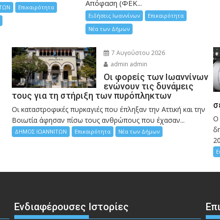
Απόφαση (ΦΕΚ...
ΤΩΝ
Επικαιρότητα
Ειδήσεις Ιωαννίνων
Επικαιρότητα
Νέα των Δήμων
7 Αυγούστου 2026
admin admin
Οι φορείς των Ιωαννίνων
ενώνουν τις δυνάμεις
τους για τη στήριξη των πυρόπληκτων
σ
Οι καταστροφικές πυρκαγιές που έπληξαν την Αττική και την
Ο
Bοιωτία άφησαν πίσω τους ανθρώπους που έχασαν...
δη
ΔΗΜΟΣ ΙΩΑΝΝΙΤΩΝ
Επικαιρότητα
Νέα των Δήμων
2
Ε
Ενδιαφέρουσες Ιστορίες
Επ