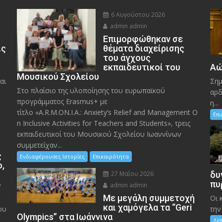
6 Αυγούστου 2026
admin admin
Eπιμορφώθηκαν σε
ις
θέματα διαχείρισης
του άγχους
εκπαιδευτικοί του
Αώ
Μουσικού Σχολείου
αι
Σημ
Στο πλαίσιο της υλοποίησης του ευρωπαϊκού
αρδ
προγράμματος Erasmus+ με
η...
τίτλο «A.R.M.ON.I.A.: Anxiety’s Relief and Management O
Επ
n Inclusive Activities for Teachers and Students», τρεις
εκπαιδευτικοί του Μουσικού Σχολείου Ιωαννίνων
συμμετείχαν...
ς
Ενδιαφέρουσες Ιστορίες
Επικαιρότητα
ο,
27 Μαΐου 2026
δυ
»
πυ
admin admin
Με μεγάλη συμμετοχή
Οι 
και χαμόγελα τα “Geri
ου
την
Olympics” στα Ιωάννινα
ΔΗ