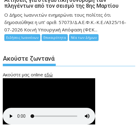
πληγέντων από τον σεισμό της 8ης Μαρτίου
Ο Δήμος Ιωαννιτών ενημερώνει τους πολίτες ότι
δημοσιεύθηκε η υπ’ αριθ. 57073/Δ.Α.Ε.Φ.Κ.-Κ.Ε./Α325/16-
07-2026 Κοινή Υπουργική Απόφαση (ΦΕΚ...
Ειδήσεις Ιωαννίνων
Επικαιρότητα
Νέα των Δήμων
Ακούστε ζωντανά
Ακούστε μας online
εδώ