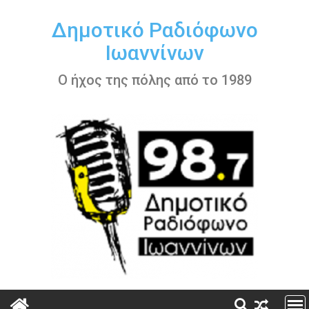
Περάστε
στο
Δημοτικό Ραδιόφωνο
περιεχόμενο
Ιωαννίνων
Ο ήχος της πόλης από το 1989