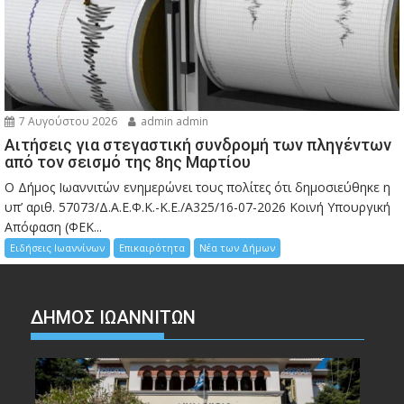
7 Αυγούστου 2026
admin admin
Αιτήσεις για στεγαστική συνδρομή των πληγέντων
από τον σεισμό της 8ης Μαρτίου
Ο Δήμος Ιωαννιτών ενημερώνει τους πολίτες ότι δημοσιεύθηκε η
υπ’ αριθ. 57073/Δ.Α.Ε.Φ.Κ.-Κ.Ε./Α325/16-07-2026 Κοινή Υπουργική
Απόφαση (ΦΕΚ...
Ειδήσεις Ιωαννίνων
Επικαιρότητα
Νέα των Δήμων
ΔΗΜΟΣ ΙΩΑΝΝΙΤΩΝ