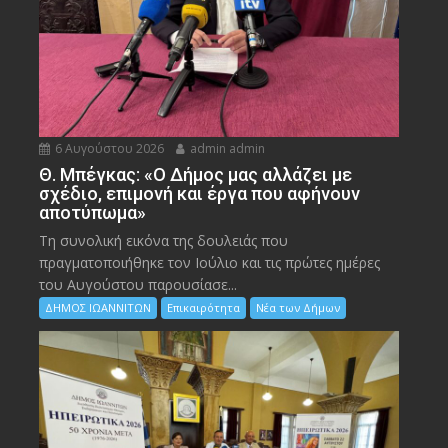
6 Αυγούστου 2026
admin admin
Θ. Μπέγκας: «Ο Δήμος μας αλλάζει με
σχέδιο, επιμονή και έργα που αφήνουν
αποτύπωμα»
Τη συνολική εικόνα της δουλειάς που
πραγματοποιήθηκε τον Ιούλιο και τις πρώτες ημέρες
του Αυγούστου παρουσίασε...
ΔΗΜΟΣ ΙΩΑΝΝΙΤΩΝ
Επικαιρότητα
Νέα των Δήμων