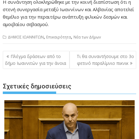
Η συνάντηση ολοκληρώθηκε με την κοινή διαπίστωση ότι η
στενή συνεργασία μεταξύ Ιωαννίνων και Αλβανίας αποτελεί
θεμέλιο για την περαιτέρω ανάπτυξη φιλικών δεσμών και
αμοιβαίου σεβασμού.
,
,
ΔΗΜΟΣ ΙΩΑΝΝΙΤΩΝ
Επικαιρότητα
Νέα των Δήμων
Πλοήγηση
Πλέγμα δράσεων από το
Τι θα συναντήσουμε στο 3ο
άρθρων
δήμο Ιωαννιτών για την άνοια
φετινό παραλίμνιο πικνικ
Σχετικές δημοσιεύσεις