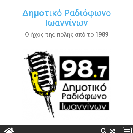
Περάστε
στο
Δημοτικό Ραδιόφωνο
περιεχόμενο
Ιωαννίνων
Ο ήχος της πόλης από το 1989