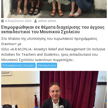
6 Αυγούστου 2026
admin admin
Eπιμορφώθηκαν σε θέματα διαχείρισης του άγχους
εκπαιδευτικοί του Μουσικού Σχολείου
Στο πλαίσιο της υλοποίησης του ευρωπαϊκού προγράμματος
Erasmus+ με
τίτλο «A.R.M.ON.I.A.: Anxiety’s Relief and Management On Inclusive
Activities for Teachers and Students», τρεις εκπαιδευτικοί του
Μουσικού Σχολείου Ιωαννίνων συμμετείχαν...
Ενδιαφέρουσες Ιστορίες
Επικαιρότητα