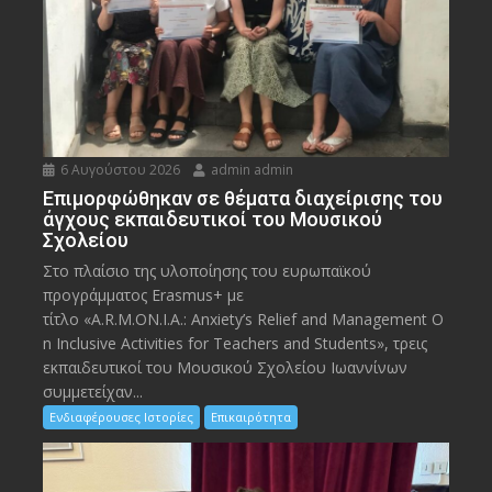
6 Αυγούστου 2026
admin admin
Eπιμορφώθηκαν σε θέματα διαχείρισης του
άγχους εκπαιδευτικοί του Μουσικού
Σχολείου
Στο πλαίσιο της υλοποίησης του ευρωπαϊκού
προγράμματος Erasmus+ με
τίτλο «A.R.M.ON.I.A.: Anxiety’s Relief and Management O
n Inclusive Activities for Teachers and Students», τρεις
εκπαιδευτικοί του Μουσικού Σχολείου Ιωαννίνων
συμμετείχαν...
Ενδιαφέρουσες Ιστορίες
Επικαιρότητα