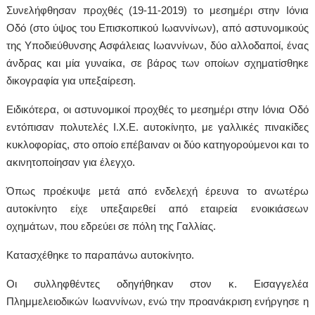
Συνελήφθησαν προχθές (19-11-2019) το μεσημέρι στην Ιόνια
Οδό (στο ύψος του Επισκοπικού Ιωαννίνων), από αστυνομικούς
της Υποδιεύθυνσης Ασφάλειας Ιωαννίνων, δύο αλλοδαποί, ένας
άνδρας και μία γυναίκα, σε βάρος των οποίων σχηματίσθηκε
δικογραφία για υπεξαίρεση.
Ειδικότερα, οι αστυνομικοί προχθές το μεσημέρι στην Ιόνια Οδό
εντόπισαν πολυτελές Ι.Χ.Ε. αυτοκίνητο, με γαλλικές πινακίδες
κυκλοφορίας, στο οποίο επέβαιναν οι δύο κατηγορούμενοι και το
ακινητοποίησαν για έλεγχο.
Όπως προέκυψε μετά από ενδελεχή έρευνα το ανωτέρω
αυτοκίνητο είχε υπεξαιρεθεί από εταιρεία ενοικιάσεων
οχημάτων, που εδρεύει σε πόλη της Γαλλίας.
Κατασχέθηκε το παραπάνω αυτοκίνητο.
Οι συλληφθέντες οδηγήθηκαν στον κ. Εισαγγελέα
Πλημμελειοδικών Ιωαννίνων, ενώ την προανάκριση ενήργησε η