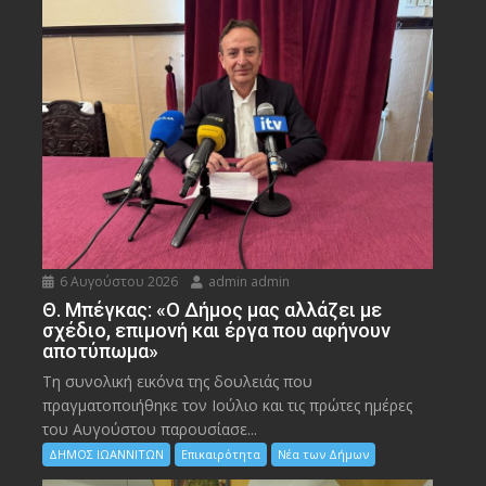
6 Αυγούστου 2026
admin admin
Θ. Μπέγκας: «Ο Δήμος μας αλλάζει με
σχέδιο, επιμονή και έργα που αφήνουν
αποτύπωμα»
Τη συνολική εικόνα της δουλειάς που
πραγματοποιήθηκε τον Ιούλιο και τις πρώτες ημέρες
του Αυγούστου παρουσίασε...
ΔΗΜΟΣ ΙΩΑΝΝΙΤΩΝ
Επικαιρότητα
Νέα των Δήμων