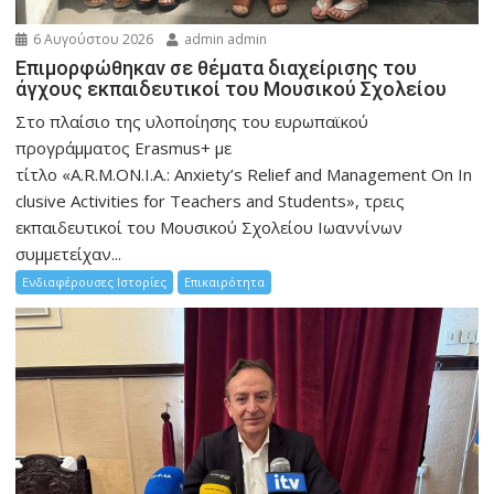
6 Αυγούστου 2026
admin admin
Eπιμορφώθηκαν σε θέματα διαχείρισης του
άγχους εκπαιδευτικοί του Μουσικού Σχολείου
Στο πλαίσιο της υλοποίησης του ευρωπαϊκού
προγράμματος Erasmus+ με
τίτλο «A.R.M.ON.I.A.: Anxiety’s Relief and Management On In
clusive Activities for Teachers and Students», τρεις
εκπαιδευτικοί του Μουσικού Σχολείου Ιωαννίνων
συμμετείχαν...
Ενδιαφέρουσες Ιστορίες
Επικαιρότητα