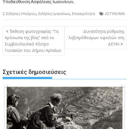
Υποδιεύθυνση Ασφάλειας Ιωαννίνων.
,
,
Ειδήσεις Ηπείρου
Ειδήσεις Ιωαννίνων
Επικαιρότητα
ΑΣΤΥΝΟΜΙΑ
Πλοήγηση
Έκθεση φωτογραφίας “Τα
Δυνατότητα ρύθμισης
άρθρων
πρόσωπα της βίας” από το
ληξιπρόθεσμων οφειλών στη
Συμβουλευτικό Κέντρο
ΔΕΥΑΙ
Γυναικών του Δήμου Αρταίων
Σχετικές δημοσιεύσεις