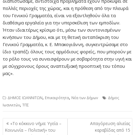
διαπιστώσαμε, αντίστοιχα προβλήματα έχουν προκύψει σε
πολλές περιοχές της χώρας, και η πρόθεση από την πλευρά
του Γενικού Γραμματέα, είναι να εξαντληθούν όλα τα
διαθέσιμα εργαλεία για την υπερσκέλιση των εμποδίων.
Ήταν ιδιαιτέρως κρίσιμο ότι, μέσω των συντονισμένων
κινήσεων του Δήμου, και με τη θετική ανταπόκριση του
Γενικού Γραμματέα, κ. Ε. Μπακογιάννη, συγκεντρώσαμε στο
ίδιο τραπέζι όλους τους αρμόδιους φορείς, που μπορούν με
το ρόλο τους να συνεισφέρουν με σοβαρότητα στην υγιή και
με σύγχρονους όρους αναπτυξιακή προοπτική του τόπου
μας».
,
,
ΔΗΜΟΣ ΙΩΑΝΝΙΤΩΝ
Επικαιρότητα
Νέα των Δήμων
Δήμος
,
Ιωαννιτών
ΤΠΣ
Πλοήγηση
«Το κόκκινο νήμα: Υγεία –
Απαγόρευση αλιείας
άρθρων
Κοινωνία – Πολιτική» του
καραβίδας από 15