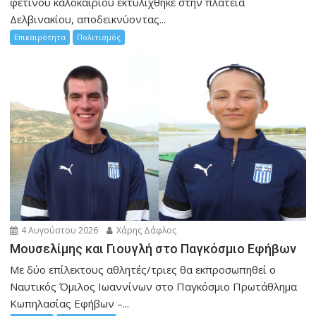
φετινού καλοκαιριού εκτυλίχθηκε στην πλατεία
Δελβινακίου, αποδεικνύοντας...
Επικαιρότητα
Πολιτισμός
4 Αυγούστου 2026
Χάρης Δάφλος
Μουσελίμης και Γιουγλή στο Παγκόσμιο Εφήβων
Mε δύο επίλεκτους αθλητές/τριες θα εκπροσωπηθεί ο
Ναυτικός Όμιλος Ιωαννίνων στο Παγκόσμιο Πρωτάθλημα
Κωπηλασίας Εφήβων –...