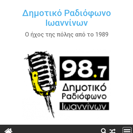
Περάστε
στο
Δημοτικό Ραδιόφωνο
περιεχόμενο
Ιωαννίνων
Ο ήχος της πόλης από το 1989