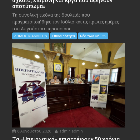
σχέδιο, επιμονή και έργα που αφήνουν
αποτύπωμα»
Τη συνολική εικόνα της δουλειάς που
πραγματοποιήθηκε τον Ιούλιο και τις πρώτες ημέρες
του Αυγούστου παρουσίασε...
ΔΗΜΟΣ ΙΩΑΝΝΙΤΩΝ
Επικαιρότητα
Νέα των Δήμων
6 Αυγούστου 2026
admin admin
Tα «Ηπειρωτικά» επιστρέφουν 50 χρόνια