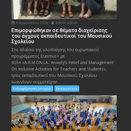
6 Αυγούστου 2026
admin admin
Eπιμορφώθηκαν σε θέματα διαχείρισης
του άγχους εκπαιδευτικοί του Μουσικού
Σχολείου
Στο πλαίσιο της υλοποίησης του ευρωπαϊκού
προγράμματος Erasmus+ με
τίτλο «A.R.M.ON.I.A.: Anxiety’s Relief and Management
On Inclusive Activities for Teachers and Students»,
τρεις εκπαιδευτικοί του Μουσικού Σχολείου
Ιωαννίνων συμμετείχαν...
Ενδιαφέρουσες Ιστορίες
Επικαιρότητα