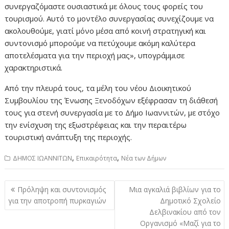
συνεργαζόμαστε ουσιαστικά με όλους τους φορείς του
τουρισμού. Αυτό το μοντέλο συνεργασίας συνεχίζουμε να
ακολουθούμε, γιατί μόνο μέσα από κοινή στρατηγική και
συντονισμό μπορούμε να πετύχουμε ακόμη καλύτερα
αποτελέσματα για την περιοχή μας», υπογράμμισε
χαρακτηριστικά.
Από την πλευρά τους, τα μέλη του νέου Διοικητικού
Συμβουλίου της Ένωσης Ξενοδόχων εξέφρασαν τη διάθεσή
τους για στενή συνεργασία με το Δήμο Ιωαννιτών, με στόχο
την ενίσχυση της εξωστρέφειας και την περαιτέρω
τουριστική ανάπτυξη της περιοχής.
,
,
ΔΗΜΟΣ ΙΩΑΝΝΙΤΩΝ
Επικαιρότητα
Νέα των Δήμων
Πλοήγηση
Πρόληψη και συντονισμός
Μια αγκαλιά βιβλίων για το
άρθρων
για την αποτροπή πυρκαγιών
Δημοτικό Σχολείο
Δελβινακίου από τον
Οργανισμό «Μαζί για το