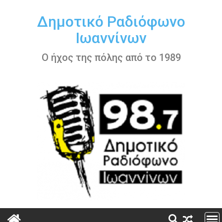
Περάστε
στο
Δημοτικό Ραδιόφωνο
περιεχόμενο
Ιωαννίνων
Ο ήχος της πόλης από το 1989