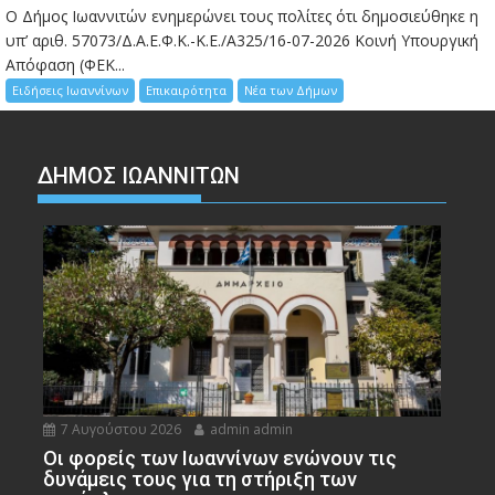
Ο Δήμος Ιωαννιτών ενημερώνει τους πολίτες ότι δημοσιεύθηκε η
υπ’ αριθ. 57073/Δ.Α.Ε.Φ.Κ.-Κ.Ε./Α325/16-07-2026 Κοινή Υπουργική
Απόφαση (ΦΕΚ...
Ειδήσεις Ιωαννίνων
Επικαιρότητα
Νέα των Δήμων
ΔΗΜΟΣ ΙΩΑΝΝΙΤΩΝ
7 Αυγούστου 2026
admin admin
Οι φορείς των Ιωαννίνων ενώνουν τις
δυνάμεις τους για τη στήριξη των