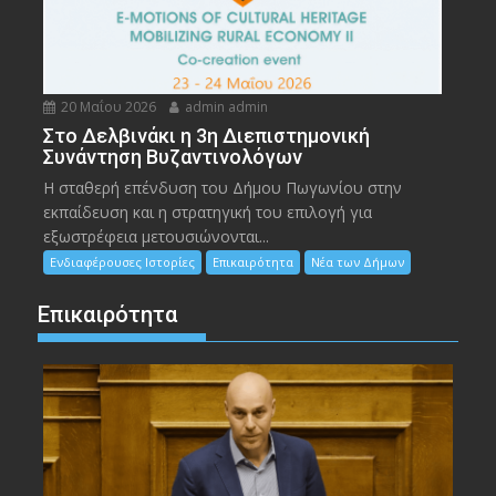
20 Μαΐου 2026
admin admin
Στο Δελβινάκι η 3η Διεπιστημονική
Συνάντηση Βυζαντινολόγων
Η σταθερή επένδυση του Δήμου Πωγωνίου στην
εκπαίδευση και η στρατηγική του επιλογή για
εξωστρέφεια μετουσιώνονται...
Ενδιαφέρουσες Ιστορίες
Επικαιρότητα
Νέα των Δήμων
Επικαιρότητα