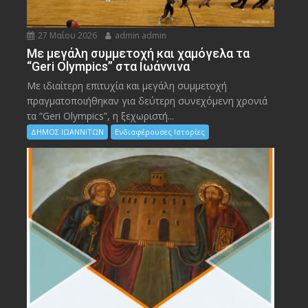
27 Μαΐου 2026
admin admin
Με μεγάλη συμμετοχή και χαμόγελα τα
“Geri Olympics” στα Ιωάννινα
Με ιδιαίτερη επιτυχία και μεγάλη συμμετοχή
πραγματοποιήθηκαν για δεύτερη συνεχόμενη χρονιά
τα “Geri Olympics”, η ξεχωριστή...
ΔΗΜΟΣ ΙΩΑΝΝΙΤΩΝ
Ενδιαφέρουσες Ιστορίες