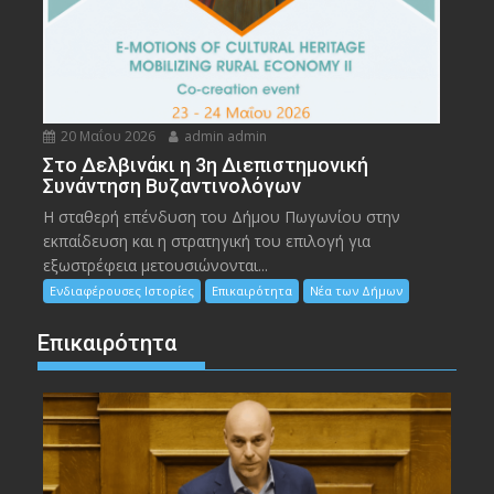
20 Μαΐου 2026
admin admin
Στο Δελβινάκι η 3η Διεπιστημονική
Συνάντηση Βυζαντινολόγων
Η σταθερή επένδυση του Δήμου Πωγωνίου στην
εκπαίδευση και η στρατηγική του επιλογή για
εξωστρέφεια μετουσιώνονται...
Ενδιαφέρουσες Ιστορίες
Επικαιρότητα
Νέα των Δήμων
Επικαιρότητα