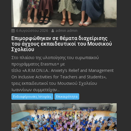
6 Αυγούστου 2026
admin admin
Eπιμορφώθηκαν σε θέματα διαχείρισης
του άγχους εκπαιδευτικοί του Μουσικού
Σχολείου
Στο πλαίσιο της υλοποίησης του ευρωπαϊκού
προγράμματος Erasmus+ με
τίτλο «A.R.M.ON.I.A.: Anxiety’s Relief and Management
On Inclusive Activities for Teachers and Students»,
τρεις εκπαιδευτικοί του Μουσικού Σχολείου
Ιωαννίνων συμμετείχαν...
Ενδιαφέρουσες Ιστορίες
Επικαιρότητα