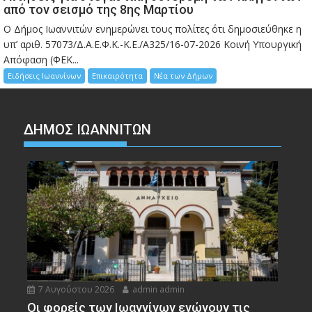
από τον σεισμό της 8ης Μαρτίου
Ο Δήμος Ιωαννιτών ενημερώνει τους πολίτες ότι δημοσιεύθηκε η
υπ’ αριθ. 57073/Δ.Α.Ε.Φ.Κ.-Κ.Ε./Α325/16-07-2026 Κοινή Υπουργική
Απόφαση (ΦΕΚ...
Ειδήσεις Ιωαννίνων
Επικαιρότητα
Νέα των Δήμων
ΔΗΜΟΣ ΙΩΑΝΝΙΤΩΝ
7 Αυγούστου 2026
admin admin
Οι φορείς των Ιωαννίνων ενώνουν τις