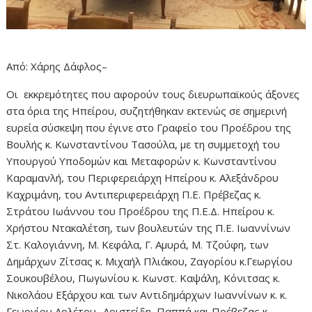
Από: Χάρης Δάφλος–
Οι εκκρεμότητες που αφορούν τους διευρωπαϊκούς άξονες
στα όρια της Ηπείρου, συζητήθηκαν εκτενώς σε σημερινή
ευρεία σύσκεψη που έγινε στο Γραφείο του Προέδρου της
Βουλής κ. Κωνσταντίνου Τασούλα, με τη συμμετοχή του
Υπουργού Υποδομών και Μεταφορών κ. Κωνσταντίνου
Καραμανλή, του Περιφερειάρχη Ηπείρου κ. Αλεξάνδρου
Καχριμάνη, του Αντιπεριφερειάρχη Π.Ε. Πρέβεζας κ.
Στράτου Ιωάννου του Προέδρου της Π.Ε.Δ. Ηπείρου κ.
Χρήστου Ντακαλέτση, των βουλευτών της Π.Ε. Ιωαννίνων
Στ. Καλογιάννη, Μ. Κεφάλα, Γ. Αμυρά, Μ. Τζούφη, των
Δημάρχων Ζίτσας κ. Μιχαήλ Πλιάκου, Ζαγορίου κ.Γεωργίου
Σουκουβέλου, Πωγωνίου κ. Κωνστ. Καψάλη, Κόνιτσας κ.
Νικολάου Εξάρχου και των Αντιδημάρχων Ιωαννίνων κ. κ.
Γεωργίου Αρλέτου -Αριστείδη Παππά και Πρέβεζας κ.