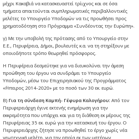
μέχρι Κακαβιά να κατασκευαστεί τρίιχνος και σε όσα
τμήματα απαιτούνται συμπληρωματικές περιβαλλοντικές
μελέτες το Υπουργείο Υποδομών να τις προωθήσει προς
χρηματοδότηση στο Πρόγραμμα «Συνδέοντας την Ευρώπη».
γ) Με την υποβολή της πρότασης από το Υπουργείο στην
Ε.Ε., Περιφέρεια, Δήμοι, βουλευτές κ.α. να τη στηρίξουν με
οποιοδήποτε τρόπο θεωρηθεί πρόσφορος.
Η Περιφέρεια δεσμεύτηκε για να διευκολύνει την άμεση
προώθηση του έργου να συνδράμει το Υπουργείο
Υποδομών, μέσω του Επιχειρησιακού της Προγράμματος
«΄Ηπειρος 2014-2020» με το ποσό των 30 εκ. ευρώ.
Β)
Για τη σύνδεση Καμπή- Γέφυρα Καλογήρου:
Από τον
Περιφερειάρχη έγινε εκτενής ενημέρωση για την
εκκρεμότητα που υπάρχει και για τη διάθεση εκ μέρους της
Περιφέρειας 35 εκ. ευρώ για την κατασκευή του έργου. Ο
Περιφερειάρχης ζήτησε να προωθηθεί το έργο χωρίς νέα
γεωτεχνική μελέτη, για την οποία εκ των υστέρων