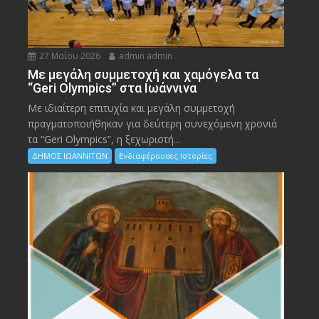
27 Μαΐου 2026
admin admin
Με μεγάλη συμμετοχή και χαμόγελα τα
“Geri Olympics” στα Ιωάννινα
Με ιδιαίτερη επιτυχία και μεγάλη συμμετοχή
πραγματοποιήθηκαν για δεύτερη συνεχόμενη χρονιά
τα “Geri Olympics”, η ξεχωριστή...
ΔΗΜΟΣ ΙΩΑΝΝΙΤΩΝ
Ενδιαφέρουσες Ιστορίες