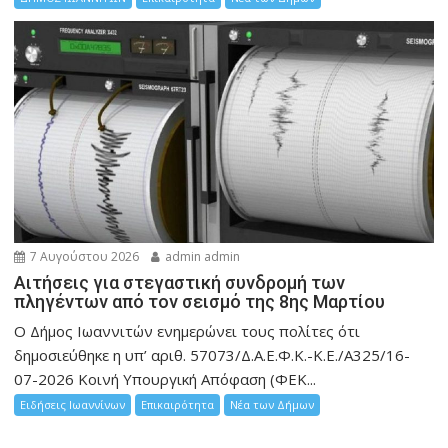
7 Αυγούστου 2026
admin admin
Αιτήσεις για στεγαστική συνδρομή των
πληγέντων από τον σεισμό της 8ης Μαρτίου
Ο Δήμος Ιωαννιτών ενημερώνει τους πολίτες ότι
δημοσιεύθηκε η υπ’ αριθ. 57073/Δ.Α.Ε.Φ.Κ.-Κ.Ε./Α325/16-
07-2026 Κοινή Υπουργική Απόφαση (ΦΕΚ...
Ειδήσεις Ιωαννίνων
Επικαιρότητα
Νέα των Δήμων