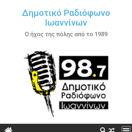
Περάστε
στο
Δημοτικό Ραδιόφωνο
περιεχόμενο
Ιωαννίνων
Ο ήχος της πόλης από το 1989