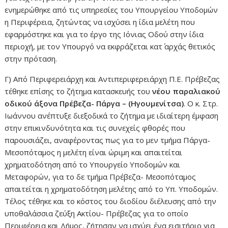
ενημερώθηκε από τις υπηρεσίες του Υπουργείου Υποδομών
η Περιφέρεια, ζητώντας να ισχύσει η ίδια μελέτη που
εφαρμόστηκε και για το έργο της Ιόνιας Οδού στην ίδια
περιοχή, με τον Υπουργό να εκφράζεται κατ΄ αρχάς θετικός
στην πρόταση.
Γ) Από Περιφερειάρχη και Αντιπεριφερειάρχη Π.Ε. Πρέβεζας
τέθηκε επίσης το ζήτημα κατασκευής του
νέου παραλιακού
οδικού άξονα Πρέβεζα- Πάργα – (Ηγουμενίτσα)
. Ο κ. Στρ.
Ιωάννου ανέπτυξε διεξοδικά το ζήτημα με ιδιαίτερη έμφαση
στην επικινδυνότητα και τις συνεχείς φθορές που
παρουσιάζει, αναφέροντας πως για το μεν τμήμα Πάργα-
Μεσοπόταμος η μελέτη είναι ώριμη και απαιτείται
χρηματοδότηση από το Υπουργείο Υποδομών και
Μεταφορών, για το δε τμήμα Πρέβεζα- Μεσοπόταμος
απαιτείται η χρηματοδότηση μελέτης από το Υπ. Υποδομών.
Τέλος τέθηκε και το κόστος του διοδίου διέλευσης από την
υποθαλάσσια ζεύξη Ακτίου- Πρέβεζας για το οποίο
Περιφέρεια και Δήμος, ζήτησαν να ισχύει ένα εισιτήριο για