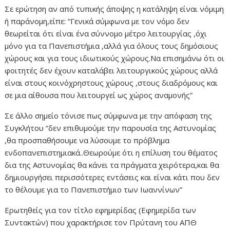
Σε ερώτηση αν από τυπικής άποψης η κατάληψη είναι νόμιμη
ή παράνομη,είπε: “Γενικά σύμφωνα με τον νόμο δεν
θεωρείται ότι είναι ένα σύννομο μέτρο λειτουργίας ,όχι
μόνο για τα Πανεπιστήμια ,αλλά για όλους τους δημόσιους
χώρους και για τους ιδιωτικούς χώρους.Να επισημάνω ότι οι
φοιτητές δεν έχουν καταλάβει λειτουργικούς χώρους αλλά
είναι στους κοινόχρηστους χώρους ,στους διαδρόμους και
σε μια αίθουσα που λειτουργεί ως χώρος αναμονής”
Σε άλλο σημείο τόνισε πως σύμφωνα με την απόφαση της
Συγκλήτου “δεν επιθυμούμε την παρουσία της Αστυνομίας
,θα προσπαθήσουμε να λύσουμε το πρόβλημα
ενδοπανεπιστημιακά..Θεωρούμε ότι η επίλυση του θέματος
δια της Αστυνομίας θα κάνει τα πράγματα χειρότερα,και θα
δημιουργήσει περισσότερες εντάσεις και είναι κάτι που δεν
το θέλουμε για το Πανεπιστήμιο των Ιωαννίνων”
Ερωτηθείς για τον τίτλο εφημερίδας (Εφημερίδα των
Συντακτών) που χαρακτήρισε τον Πρύτανη του ΑΠΘ