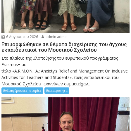
6 Αυγούστου 2026
admin admin
Eπιμορφώθηκαν σε θέματα διαχείρισης του άγχους
εκπαιδευτικοί του Μουσικού Σχολείου
Στο πλαίσιο της υλοποίησης του ευρωπαϊκού προγράμματος
Erasmus+ με
τίτλο «A.R.M.ON.I.A.: Anxiety’s Relief and Management On Inclusive
Activities for Teachers and Students», τρεις εκπαιδευτικοί του
Μουσικού Σχολείου Ιωαννίνων συμμετείχαν...
Ενδιαφέρουσες Ιστορίες
Επικαιρότητα