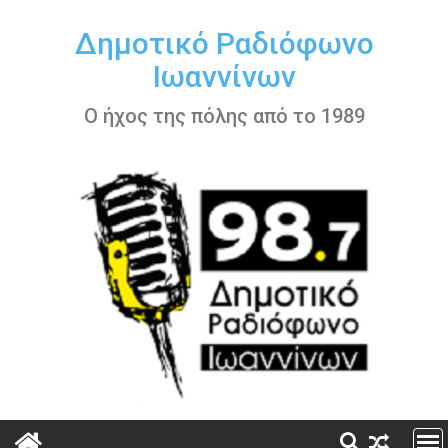
Περάστε
στο
Δημοτικό Ραδιόφωνο
περιεχόμενο
Ιωαννίνων
Ο ήχος της πόλης από το 1989