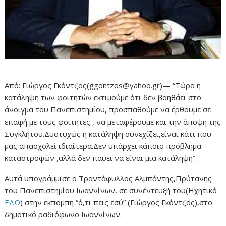
Από: Γιώργος Γκόντζος(ggontzos@yahoo.gr)— “Τώρα η
κατάληψη των φοιτητών εκτιμούμε ότι δεν βοηθάει στο
άνοιγμα του Πανεπιστημίου, προσπαθούμε να έρθουμε σε
επαφή με τους φοιτητές , να μεταφέρουμε και την άποψη της
Συγκλήτου.Δυστυχώς η κατάληψη συνεχίζει,είναι κάτι που
μας απασχολεί ιδιαίτερα.Δεν υπάρχει κάποιο πρόβλημα
καταστροφών ,αλλά δεν παύει να είναι μια κατάληψη”.
Αυτά υπογράμμισε ο Τραντάφυλλος Αλμπάντης,Πρύτανης
του Πανεπιστημίου Ιωαννίνων, σε συνέντευξή του(Ηχητικό
ΕΔΩ
) στην εκπομπή “ό,τι πεις εσύ” (Γιώργος Γκόντζος),στο
δημοτικό ραδιόφωνο Ιωαννίνων.