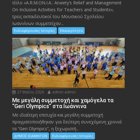
τίτλο «A.R.M.ON.I.A.: Anxiety’s Relief and Management
On Inclusive Activities for Teachers and Students»,
τρεις εκπαιδευτικοί του Μουσικού Σχολείου
Ιωαννίνων συμμετείχαν...
Ενδιαφέρουσες Ιστορίες
Επικαιρότητα
27 Μαΐου 2026
admin admin
Με μεγάλη συμμετοχή και χαμόγελα τα
“Geri Olympics” στα Ιωάννινα
Με ιδιαίτερη επιτυχία και μεγάλη συμμετοχή
πραγματοποιήθηκαν για δεύτερη συνεχόμενη χρονιά
τα “Geri Olympics”, η ξεχωριστή...
ΔΗΜΟΣ ΙΩΑΝΝΙΤΩΝ
Ενδιαφέρουσες Ιστορίες