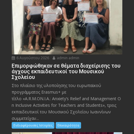
6 Αυγούστου 2026
admin admin
Eπιμορφώθηκαν σε θέματα διαχείρισης του
άγχους εκπαιδευτικοί του Μουσικού
Σχολείου
Στο πλαίσιο της υλοποίησης του ευρωπαϊκού
προγράμματος Erasmus+ με
τίτλο «A.R.M.ON.I.A.: Anxiety’s Relief and Management O
n Inclusive Activities for Teachers and Students», τρεις
εκπαιδευτικοί του Μουσικού Σχολείου Ιωαννίνων
συμμετείχαν...
Ενδιαφέρουσες Ιστορίες
Επικαιρότητα