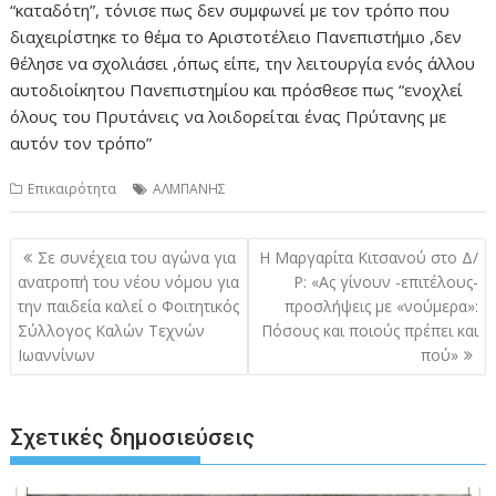
“καταδότη”, τόνισε πως δεν συμφωνεί με τον τρόπο που
διαχειρίστηκε το θέμα το Αριστοτέλειο Πανεπιστήμιο ,δεν
θέλησε να σχολιάσει ,όπως είπε, την λειτουργία ενός άλλου
αυτοδιοίκητου Πανεπιστημίου και πρόσθεσε πως “ενοχλεί
όλους του Πρυτάνεις να λοιδορείται ένας Πρύτανης με
αυτόν τον τρόπο”
Επικαιρότητα
ΑΛΜΠΑΝΗΣ
Πλοήγηση
Σε συνέχεια του αγώνα για
Η Μαργαρίτα Κιτσανού στο Δ/
άρθρων
ανατροπή του νέου νόμου για
Ρ: «Ας γίνουν -επιτέλους-
την παιδεία καλεί ο Φοιτητικός
προσλήψεις με «νούμερα»:
Σύλλογος Καλών Τεχνών
Πόσους και ποιούς πρέπει και
Ιωαννίνων
πού»
Σχετικές δημοσιεύσεις