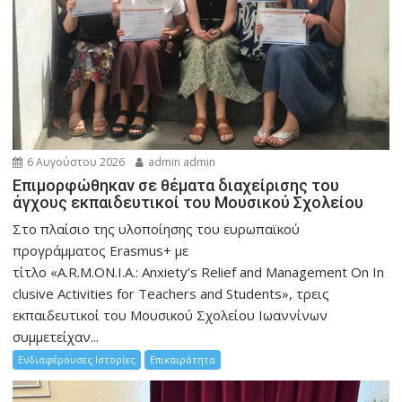
6 Αυγούστου 2026
admin admin
Eπιμορφώθηκαν σε θέματα διαχείρισης του
άγχους εκπαιδευτικοί του Μουσικού Σχολείου
Στο πλαίσιο της υλοποίησης του ευρωπαϊκού
προγράμματος Erasmus+ με
τίτλο «A.R.M.ON.I.A.: Anxiety’s Relief and Management On In
clusive Activities for Teachers and Students», τρεις
εκπαιδευτικοί του Μουσικού Σχολείου Ιωαννίνων
συμμετείχαν...
Ενδιαφέρουσες Ιστορίες
Επικαιρότητα