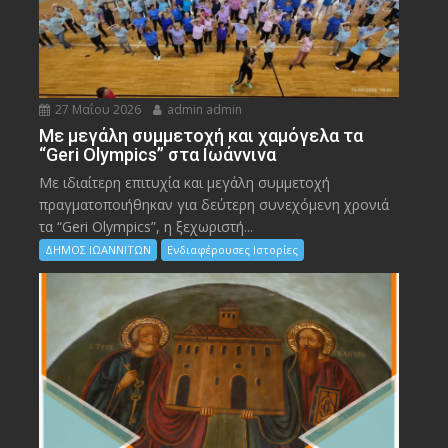
27 Μαΐου 2026
admin admin
Με μεγάλη συμμετοχή και χαμόγελα τα
“Geri Olympics” στα Ιωάννινα
Με ιδιαίτερη επιτυχία και μεγάλη συμμετοχή
πραγματοποιήθηκαν για δεύτερη συνεχόμενη χρονιά
τα “Geri Olympics”, η ξεχωριστή...
ΔΗΜΟΣ ΙΩΑΝΝΙΤΩΝ
Ενδιαφέρουσες Ιστορίες