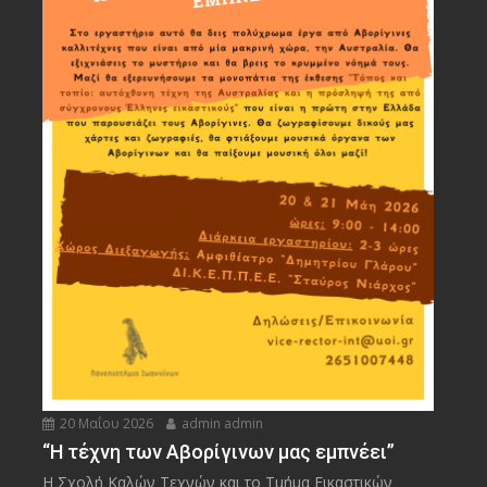
20 Μαΐου 2026
admin admin
“Η τέχνη των Αβορίγινων μας εμπνέει”
Η Σχολή Καλών Τεχνών και το Τμήμα Εικαστικών