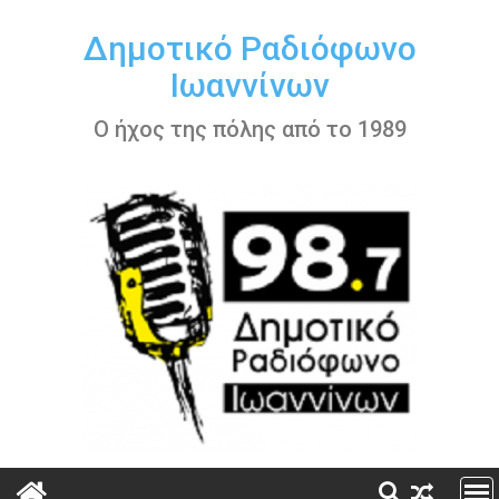
Περάστε
στο
Δημοτικό Ραδιόφωνο
περιεχόμενο
Ιωαννίνων
Ο ήχος της πόλης από το 1989