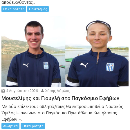
αποδεικνύοντας...
Επικαιρότητα
Πολιτισμός
4 Αυγούστου 2026
Χάρης Δάφλος
Μουσελίμης και Γιουγλή στο Παγκόσμιο Εφήβων
Mε δύο επίλεκτους αθλητές/τριες θα εκπροσωπηθεί ο Ναυτικός
Όμιλος Ιωαννίνων στο Παγκόσμιο Πρωτάθλημα Κωπηλασίας
Εφήβων –...
Αθλητικά
Επικαιρότητα