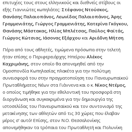
επιτυχίες τους στους ελληνικούς και διεθνείς στίβους οι
εξής Γιαννιώτες κωπηλάτες:
Στέφανος Ντούσκος,
Θανάσης Παλαιοπάνος, Λεωνίδας Παλαιοπάνος, Άρης
Γραμμενιάτης, Γιώργος Γραμμενιάτης, Κατερίνα Γκόγκου,
Θανάσης Μάστακας, Ηλίας Μπλέτσας, Παύλος Φαϊτάς,
Γιώργος Κώτσιας, Ιάσονας Εξάρχου
και
Αριάδνη Μήτση
.
Πέρα από τους αθλητές, τιμώμενα πρόσωπα στην τελετή
ήταν επίσης ο Περιφερειάρχης Ηπείρου
Αλέκος
Καχριμάνης
, στον οποίο θα απονεμηθεί από την
Ομοσπονδία Κωπηλασίας πλακέτα για την πολύτιμη
συνεισφορά του στην πραγματοποίηση του Πανευρωπαϊκού
Πρωταθλήματος Νέων στα Γιάννενα και ο κ.
Νίκος Ντέμος
,
ο οποίος τιμήθηκε για την εθελοντική του προσφορά στη
διοργάνωση και συγκεκριμένα για την δημιουργία της
ιστοσελίδας του Πανευρωπαϊκού και τον συντονισμό της
μετακίνησης των αθλητών από τις 30 χώρες που έλαβαν
μέρος σ’ αυτό! Επίσης, στον Ν.Ο. Θεσσαλονίκης
απονεμήθηκαν τα τρόπαια του Πρωταθλητή και Πολυνίκη