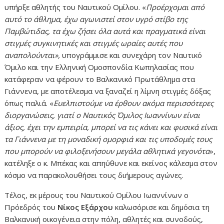
υπήρξε αθλητής του Ναυτικού Ομίλου. «
Προέρχομαι από
αυτό το άθλημα, έχω αγωνιστεί στον υγρό στίβο της
Παμβώτιδας, τα έχω ζήσει όλα αυτά και πραγματικά είναι
στιγμές συγκινητικές και στιγμές ωραίες αυτές που
αναπολούνται»,
υπογράμμισε και συνεχάρη τον Ναυτικό
Όμιλο και την Ελληνική Ομοσπονδία Κωπηλασίας που
κατάφεραν να φέρουν το Βαλκανικό Πρωτάθλημα στα
Γιάννενα, με αποτέλεσμα να ξαναζεί η λίμνη στιγμές δόξας
όπως παλιά. «
Ευελπιστούμε να έρθουν ακόμα περισσότερες
διοργανώσεις, γιατί ο Ναυτικός Όμιλος Ιωαννίνων είναι
άξιος, έχει την εμπειρία, μπορεί να τις κάνει και φυσικά είναι
τα Γιάννενα με τη μοναδική ομορφιά και τις υποδομές τους
που μπορούν να φιλοξενήσουν μεγάλα αθλητικά γεγονότα
»,
κατέληξε ο κ. Μπέκας και απηύθυνε και εκείνος κάλεσμα στον
κόσμο να παρακολουθήσει τους διήμερους αγώνες.
Τέλος, εκ μέρους του Ναυτικού Ομίλου Ιωαννίνων ο
Πρόεδρός του
Νίκος Εξάρχου
καλωσόρισε και δημόσια τη
Βαλκανική οικογένεια στην πόλη, αθλητές και συνοδούς,