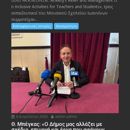
τίτλο «A.R.M.ON.I.A.: Anxiety’s Relief and Management O
n Inclusive Activities for Teachers and Students», τρεις
εκπαιδευτικοί του Μουσικού Σχολείου Ιωαννίνων
συμμετείχαν...
Ενδιαφέρουσες Ιστορίες
Επικαιρότητα
6 Αυγούστου 2026
admin admin
Θ. Μπέγκας: «Ο Δήμος μας αλλάζει με
σχέδιο, επιμονή και έργα που αφήνουν