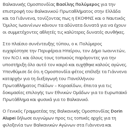
Βαλκανικής Ομοσπονδίας
Βασίλης Πολύμερος
για την
επιστροφή του Βαλκανικού Πρωταθλήματος στην Ελλάδα
και τα Γιάννενα, τονίζοντας πως η ΕΚΟΦΝΣ και ο Ναυτικός
Όμιλος Ιωαννίνων κάνουν τα αδύνατα δυνατά για να έχουν
οι συμμετέχοντες αθλητές τις καλύτερες δυνατές συνθήκες.
Στο πλαίσιο συνέντευξης τύπου, ο κ. Πολύμερος
ευχαρίστησε την Περιφέρεια Ηπείρου, τον Δήμο Ιωαννιτών,
τον Ν.Ο.Ι. και όλους τους τοπικούς παράγοντες για την
υποστήριξη όλο αυτό τον καιρό και ευχήθηκε καλούς αγώνες.
Υπενθύμισε δε ότι η Ομοσπονδία φέτος επέλεξε τα Γιάννενα
καταρχήν για τη διεξαγωγή του Πανελλήνιου
Πρωταθλήματος Παίδων – Κορασίδων, έπειτα για τις
δοκιμασίες επιλογής των Εθνικών Ομάδων για το Ευρωπαϊκό
Πρωτάθλημα και φυσικά για το Βαλκανικό.
Ο Γενικός Γραμματέας της Βαλκανικής Ομοσπονδίας
Dorin
Alupei
δήλωσε ευγνώμων προς τις τοπικές αρχές για τη
φιλοξενία των Βαλκανικών Αγώνων στα Γιάννενα και