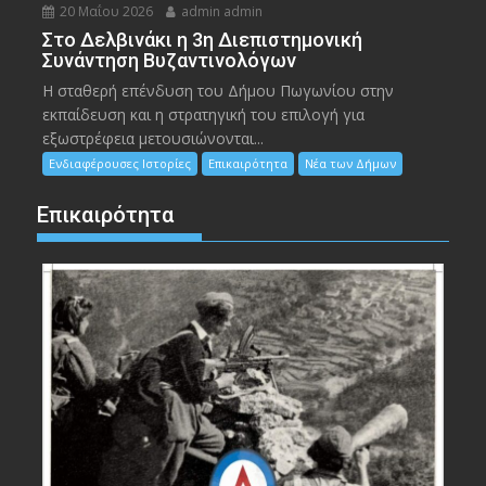
20 Μαΐου 2026
admin admin
Στο Δελβινάκι η 3η Διεπιστημονική
Συνάντηση Βυζαντινολόγων
Η σταθερή επένδυση του Δήμου Πωγωνίου στην
εκπαίδευση και η στρατηγική του επιλογή για
εξωστρέφεια μετουσιώνονται...
Ενδιαφέρουσες Ιστορίες
Επικαιρότητα
Νέα των Δήμων
Επικαιρότητα