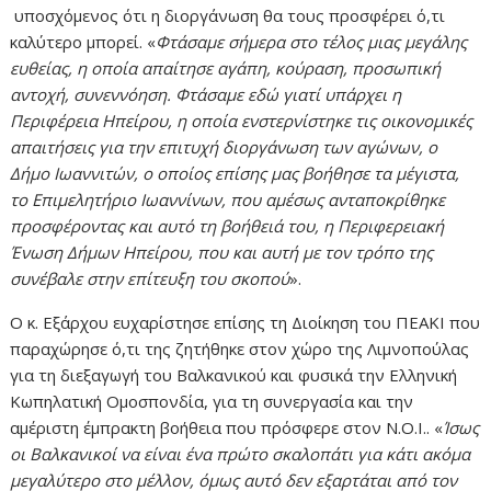
υποσχόμενος ότι η διοργάνωση θα τους προσφέρει ό,τι
καλύτερο μπορεί. «
Φτάσαμε σήμερα στο τέλος μιας μεγάλης
ευθείας, η οποία απαίτησε αγάπη, κούραση, προσωπική
αντοχή, συνεννόηση. Φτάσαμε εδώ γιατί υπάρχει η
Περιφέρεια Ηπείρου, η οποία ενστερνίστηκε τις οικονομικές
απαιτήσεις για την επιτυχή διοργάνωση των αγώνων, ο
Δήμο Ιωαννιτών, ο οποίος επίσης μας βοήθησε τα μέγιστα,
το Επιμελητήριο Ιωαννίνων, που αμέσως ανταποκρίθηκε
προσφέροντας και αυτό τη βοήθειά του, η Περιφερειακή
Ένωση Δήμων Ηπείρου, που και αυτή με τον τρόπο της
συνέβαλε στην επίτευξη του σκοπού
».
Ο κ. Εξάρχου ευχαρίστησε επίσης τη Διοίκηση του ΠΕΑΚΙ που
παραχώρησε ό,τι της ζητήθηκε στον χώρο της Λιμνοπούλας
για τη διεξαγωγή του Βαλκανικού και φυσικά την Ελληνική
Κωπηλατική Ομοσπονδία, για τη συνεργασία και την
αμέριστη έμπρακτη βοήθεια που πρόσφερε στον Ν.Ο.Ι.. «
Ίσως
οι Βαλκανικοί να είναι ένα πρώτο σκαλοπάτι για κάτι ακόμα
μεγαλύτερο στο μέλλον, όμως αυτό δεν εξαρτάται από τον