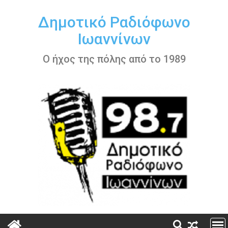
Περάστε
στο
Δημοτικό Ραδιόφωνο
περιεχόμενο
Ιωαννίνων
Ο ήχος της πόλης από το 1989