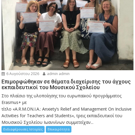
6 Αυγούστου 2026
admin admin
Eπιμορφώθηκαν σε θέματα διαχείρισης του άγχους
εκπαιδευτικοί του Μουσικού Σχολείου
Στο πλαίσιο της υλοποίησης του ευρωπαϊκού προγράμματος
Erasmus+ με
τίτλο «A.R.M.ON.I.A.: Anxiety’s Relief and Management On Inclusive
Activities for Teachers and Students», τρεις εκπαιδευτικοί του
Μουσικού Σχολείου Ιωαννίνων συμμετείχαν...
Ενδιαφέρουσες Ιστορίες
Επικαιρότητα