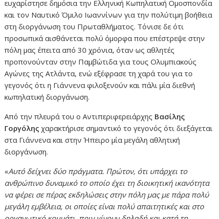
ευχαρίστησε δημόσια την Ελληνική Κωπηλατική Ομοσπονδία
και τον Ναυτικό Όμιλο Ιωαννίνων για την πολύτιμη βοήθεια
στη διοργάνωση του Πρωταθλήματος. Τόνισε δε ότι
προσωπικά αισθάνεται πολύ όμορφα που επέστρεψε στην
πόλη μας έπειτα από 30 χρόνια, όταν ως αθλητές
προπονούνταν στην Παμβώτιδα για τους Ολυμπιακούς
Αγώνες της Ατλάντα, ενώ εξέφρασε τη χαρά του για το
γεγονός ότι η Γιάννενα φιλοξενούν και πάλι μία διεθνή
κωπηλατική διοργάνωση.
Από την πλευρά του ο Αντιπεριφερειάρχης
Βασίλης
Γοργόλης
χαρακτήρισε σημαντικό το γεγονός ότι διεξάγεται
στα Γιάννενα και στην Ήπειρο μία μεγάλη αθλητική
διοργάνωση.
«
Αυτό δείχνει δύο πράγματα. Πρώτον, ότι υπάρχει το
ανθρώπινο δυναμικό το οποίο έχει τη διοικητική ικανότητα
να φέρει σε πέρας εκδηλώσεις στην πόλη μας με πάρα πολύ
μεγάλη εμβέλεια, οι οποίες είναι πολύ απαιτητικές και στο
οργανωτικό κομμάτι, πριν γίνουν δηλαδή και κατά τη