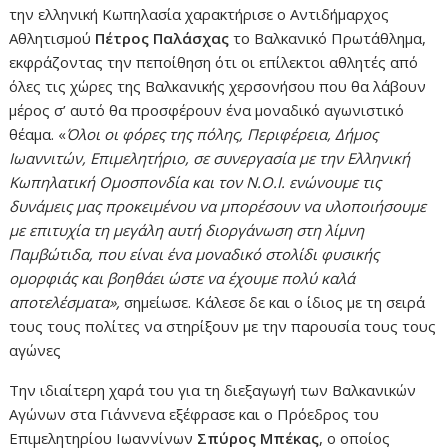
την ελληνική Κωπηλασία χαρακτήρισε ο Αντιδήμαρχος
Αθλητισμού
Πέτρος Παλάσχας
το Βαλκανικό Πρωτάθλημα,
εκφράζοντας την πεποίθηση ότι οι επίλεκτοι αθλητές από
όλες τις χώρες της Βαλκανικής χερσονήσου που θα λάβουν
μέρος σ’ αυτό θα προσφέρουν ένα μοναδικό αγωνιστικό
θέαμα. «
Όλοι οι φόρες της πόλης, Περιφέρεια, Δήμος
Ιωαννιτών, Επιμελητήριο, σε συνεργασία με την Ελληνική
Κωπηλατική Ομοσπονδία και τον Ν.Ο.Ι. ενώνουμε τις
δυνάμεις μας προκειμένου να μπορέσουν να υλοποιήσουμε
με επιτυχία τη μεγάλη αυτή διοργάνωση στη λίμνη
Παμβώτιδα, που είναι ένα μοναδικό στολίδι φυσικής
ομορφιάς και βοηθάει ώστε να έχουμε πολύ καλά
αποτελέσματα»,
σημείωσε. Κάλεσε δε και ο ίδιος με τη σειρά
τους τους πολίτες να στηρίξουν με την παρουσία τους τους
αγώνες
Την ιδιαίτερη χαρά του για τη διεξαγωγή των Βαλκανικών
Αγώνων στα Γιάννενα εξέφρασε και ο Πρόεδρος του
Επιμελητηρίου Ιωαννίνων
Σπύρος Μπέκας
, ο οποίος