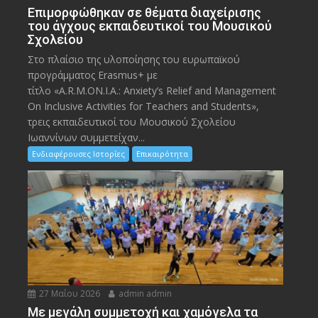
Eπιμορφώθηκαν σε θέματα διαχείρισης
του άγχους εκπαιδευτικοί του Μουσικού
Σχολείου
Στο πλαίσιο της υλοποίησης του ευρωπαϊκού
προγράμματος Erasmus+ με
τίτλο «A.R.M.ON.I.A.: Anxiety’s Relief and Management
On Inclusive Activities for Teachers and Students»,
τρεις εκπαιδευτικοί του Μουσικού Σχολείου
Ιωαννίνων συμμετείχαν...
Ενδιαφέρουσες Ιστορίες
Επικαιρότητα
27 Μαΐου 2026
admin admin
Με μεγάλη συμμετοχή και χαμόγελα τα