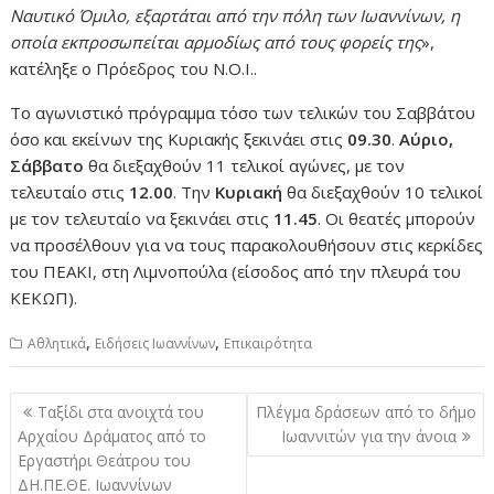
Ναυτικό Όμιλο, εξαρτάται από την πόλη των Ιωαννίνων, η
οποία εκπροσωπείται αρμοδίως από τους φορείς της
»,
κατέληξε ο Πρόεδρος του Ν.Ο.Ι..
Το αγωνιστικό πρόγραμμα τόσο των τελικών του Σαββάτου
όσο και εκείνων της Κυριακής ξεκινάει στις
09.30
.
Αύριο,
Σάββατο
θα διεξαχθούν 11 τελικοί αγώνες, με τον
τελευταίο στις
12.00
. Την
Κυριακή
θα διεξαχθούν 10 τελικοί
με τον τελευταίο να ξεκινάει στις
11.45
. Οι θεατές μπορούν
να προσέλθουν για να τους παρακολουθήσουν στις κερκίδες
του ΠΕΑΚΙ, στη Λιμνοπούλα (είσοδος από την πλευρά του
ΚΕΚΩΠ).
,
,
Αθλητικά
Ειδήσεις Ιωαννίνων
Επικαιρότητα
Πλοήγηση
Ταξίδι στα ανοιχτά του
Πλέγμα δράσεων από το δήμο
άρθρων
Αρχαίου Δράματος από το
Ιωαννιτών για την άνοια
Εργαστήρι Θεάτρου του
ΔΗ.ΠΕ.ΘΕ. Ιωαννίνων