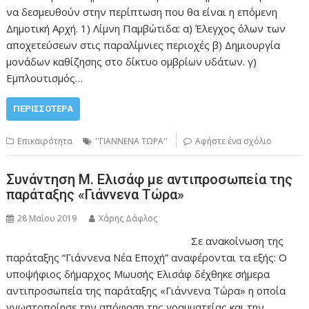
να δεσμευθούν στην περίπτωση που θα είναι η επόμενη
Δημοτική Αρχή. 1) Λίμνη Παμβώτιδα: α) Έλεγχος όλων των
αποχετεύσεων στις παραλίμνιες περιοχές β) Δημιουργία
μονάδων καθίζησης στο δίκτυο ομβρίων υδάτων. γ)
Εμπλουτισμός…
ΠΕΡΙΣΣΌΤΕΡΑ
Επικαιρότητα
''ΓΙΑΝΝΕΝΑ ΤΩΡΑ''
Αφήστε ένα σχόλιο
Συνάντηση Μ. Ελισάφ με αντιπροσωπεία της
παράταξης «Γιάννενα Τώρα»
28 Μαΐου 2019
Χάρης Δάφλος
Σε ανακοίνωση της
παράταξης “Γιάννενα Νέα Εποχή” αναφέρονται τα εξής: Ο
υποψήφιος δήμαρχος Μωυσής Ελισάφ δέχθηκε σήμερα
αντιπροσωπεία της παράταξης «Γιάννενα Τώρα» η οποία
γνωστοποίησε την απόφαση της γραμματείας και την