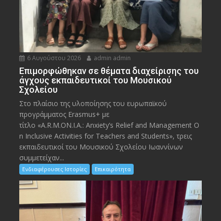
6 Αυγούστου 2026
admin admin
Eπιμορφώθηκαν σε θέματα διαχείρισης του
άγχους εκπαιδευτικοί του Μουσικού
Σχολείου
Στο πλαίσιο της υλοποίησης του ευρωπαϊκού
προγράμματος Erasmus+ με
τίτλο «A.R.M.ON.I.A.: Anxiety’s Relief and Management O
n Inclusive Activities for Teachers and Students», τρεις
εκπαιδευτικοί του Μουσικού Σχολείου Ιωαννίνων
συμμετείχαν...
Ενδιαφέρουσες Ιστορίες
Επικαιρότητα