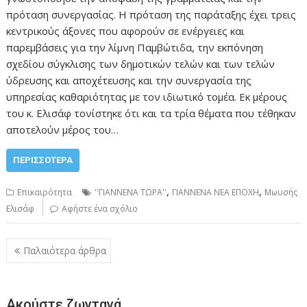
πρόταση συνεργασίας. Η πρόταση της παράταξης έχει τρεις
κεντρικούς άξονες που αφορούν σε ενέργειες και
παρεμβάσεις για την λίμνη Παμβώτιδα, την εκπόνηση
σχεδίου σύγκλισης των δημοτικών τελών και των τελών
ύδρευσης και αποχέτευσης και την συνεργασία της
υπηρεσίας καθαριότητας με τον ιδιωτικό τομέα. Εκ μέρους
του κ. Ελισάφ τονίστηκε ότι και τα τρία θέματα που τέθηκαν
αποτελούν μέρος του…
ΠΕΡΙΣΣΌΤΕΡΑ
,
,
Επικαιρότητα
''ΓΙΑΝΝΕΝΑ ΤΩΡΑ''
ΓΙΑΝΝΕΝΑ ΝΕΑ ΕΠΟΧΗ
Μωυσής
Ελισάφ
Αφήστε ένα σχόλιο
Πλοήγηση
Παλαιότερα άρθρα
άρθρων
Ακούστε ζωντανά