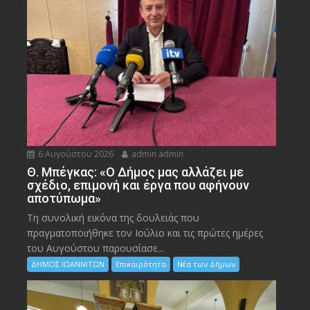
6 Αυγούστου 2026
admin admin
Θ. Μπέγκας: «Ο Δήμος μας αλλάζει με
σχέδιο, επιμονή και έργα που αφήνουν
αποτύπωμα»
Τη συνολική εικόνα της δουλειάς που
πραγματοποιήθηκε τον Ιούλιο και τις πρώτες ημέρες
του Αυγούστου παρουσίασε...
ΔΗΜΟΣ ΙΩΑΝΝΙΤΩΝ
Επικαιρότητα
Νέα των Δήμων