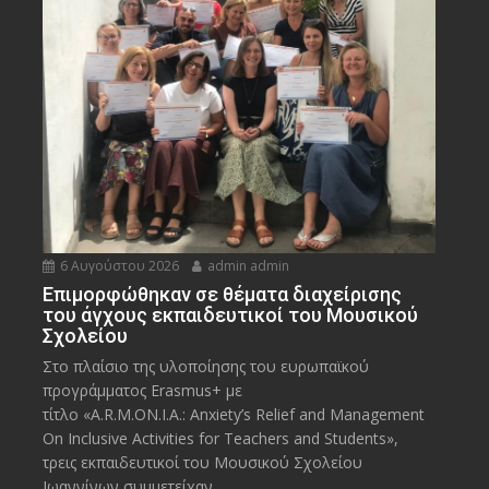
6 Αυγούστου 2026
admin admin
Eπιμορφώθηκαν σε θέματα διαχείρισης
του άγχους εκπαιδευτικοί του Μουσικού
Σχολείου
Στο πλαίσιο της υλοποίησης του ευρωπαϊκού
προγράμματος Erasmus+ με
τίτλο «A.R.M.ON.I.A.: Anxiety’s Relief and Management
On Inclusive Activities for Teachers and Students»,
τρεις εκπαιδευτικοί του Μουσικού Σχολείου
Ιωαννίνων συμμετείχαν...