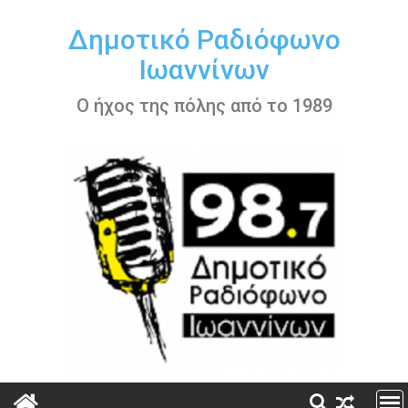
Περάστε
στο
Δημοτικό Ραδιόφωνο
περιεχόμενο
Ιωαννίνων
Ο ήχος της πόλης από το 1989