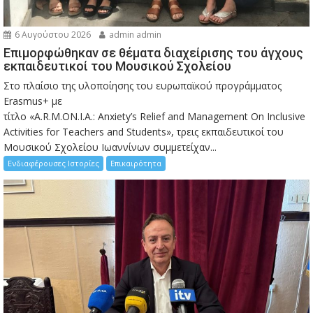
6 Αυγούστου 2026
admin admin
Eπιμορφώθηκαν σε θέματα διαχείρισης του άγχους
εκπαιδευτικοί του Μουσικού Σχολείου
Στο πλαίσιο της υλοποίησης του ευρωπαϊκού προγράμματος
Erasmus+ με
τίτλο «A.R.M.ON.I.A.: Anxiety’s Relief and Management On Inclusive
Activities for Teachers and Students», τρεις εκπαιδευτικοί του
Μουσικού Σχολείου Ιωαννίνων συμμετείχαν...
Ενδιαφέρουσες Ιστορίες
Επικαιρότητα