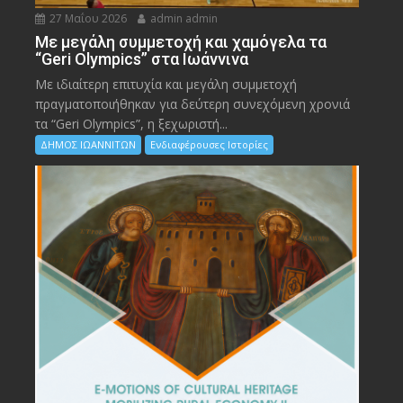
27 Μαΐου 2026
admin admin
Με μεγάλη συμμετοχή και χαμόγελα τα
“Geri Olympics” στα Ιωάννινα
Με ιδιαίτερη επιτυχία και μεγάλη συμμετοχή
πραγματοποιήθηκαν για δεύτερη συνεχόμενη χρονιά
τα “Geri Olympics”, η ξεχωριστή...
ΔΗΜΟΣ ΙΩΑΝΝΙΤΩΝ
Ενδιαφέρουσες Ιστορίες