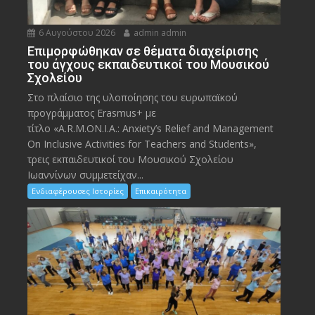
6 Αυγούστου 2026
admin admin
Eπιμορφώθηκαν σε θέματα διαχείρισης
του άγχους εκπαιδευτικοί του Μουσικού
Σχολείου
Στο πλαίσιο της υλοποίησης του ευρωπαϊκού
προγράμματος Erasmus+ με
τίτλο «A.R.M.ON.I.A.: Anxiety’s Relief and Management
On Inclusive Activities for Teachers and Students»,
τρεις εκπαιδευτικοί του Μουσικού Σχολείου
Ιωαννίνων συμμετείχαν...
Ενδιαφέρουσες Ιστορίες
Επικαιρότητα