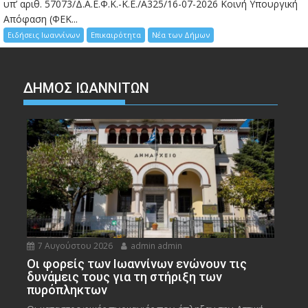
υπ’ αριθ. 57073/Δ.Α.Ε.Φ.Κ.-Κ.Ε./Α325/16-07-2026 Κοινή Υπουργική
Απόφαση (ΦΕΚ...
Ειδήσεις Ιωαννίνων
Επικαιρότητα
Νέα των Δήμων
ΔΗΜΟΣ ΙΩΑΝΝΙΤΩΝ
7 Αυγούστου 2026
admin admin
Οι φορείς των Ιωαννίνων ενώνουν τις
δυνάμεις τους για τη στήριξη των
πυρόπληκτων