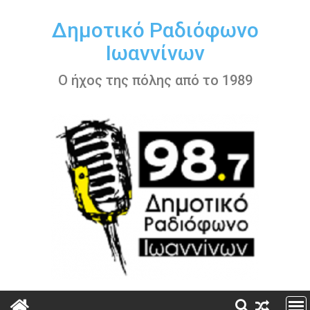
Περάστε
στο
Δημοτικό Ραδιόφωνο
περιεχόμενο
Ιωαννίνων
Ο ήχος της πόλης από το 1989