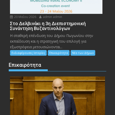
20 Μαΐου 2026
admin admin
Στο Δελβινάκι η 3η Διεπιστημονική
Συνάντηση Βυζαντινολόγων
Η σταθερή επένδυση του Δήμου Πωγωνίου στην
εκπαίδευση και η στρατηγική του επιλογή για
εξωστρέφεια μετουσιώνονται...
Ενδιαφέρουσες Ιστορίες
Επικαιρότητα
Νέα των Δήμων
Επικαιρότητα