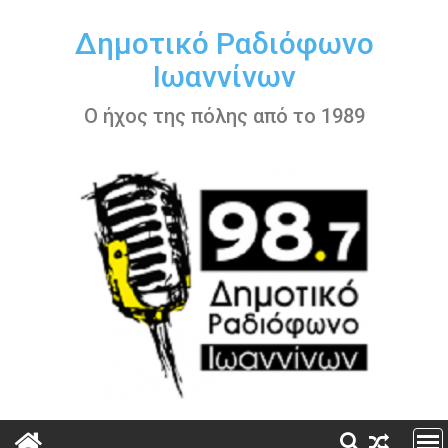
Περάστε
στο
Δημοτικό Ραδιόφωνο
περιεχόμενο
Ιωαννίνων
Ο ήχος της πόλης από το 1989