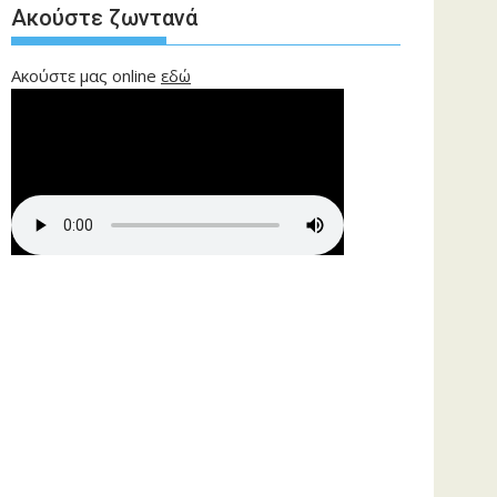
Ακούστε ζωντανά
Ακούστε μας online
εδώ