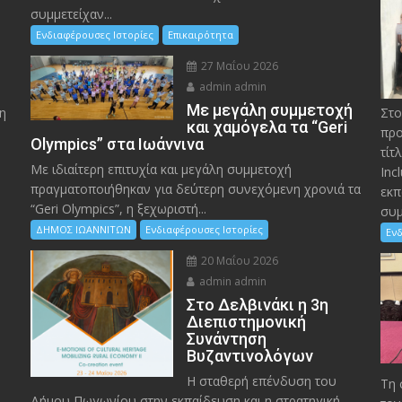
συμμετείχαν...
Ενδιαφέρουσες Ιστορίες
Επικαιρότητα
27 Μαΐου 2026
admin admin
Με μεγάλη συμμετοχή
η
Στο
και χαμόγελα τα “Geri
προ
Olympics” στα Ιωάννινα
τίτ
Με ιδιαίτερη επιτυχία και μεγάλη συμμετοχή
Inc
πραγματοποιήθηκαν για δεύτερη συνεχόμενη χρονιά τα
εκπ
“Geri Olympics”, η ξεχωριστή...
συμ
ΔΗΜΟΣ ΙΩΑΝΝΙΤΩΝ
Ενδιαφέρουσες Ιστορίες
Ενδ
20 Μαΐου 2026
admin admin
Στο Δελβινάκι η 3η
Διεπιστημονική
Συνάντηση
Βυζαντινολόγων
Η σταθερή επένδυση του
Τη 
Δήμου Πωγωνίου στην εκπαίδευση και η στρατηγική