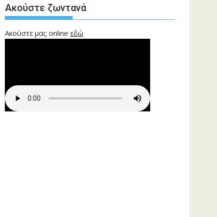
Ακούστε ζωντανά
Ακούστε μας online
εδώ