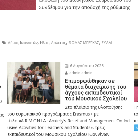
Συνδέσμου για την αποδοχή της ρύθμισης
,
,
,
Δήμος Ιωαννιτών
Ηλίας Αρλέτος
ΘΩΜΑΣ ΜΠΕΓΚΑΣ
ΣΥΔΛΙ
6 Αυγούστου 2026
admin admin
Eπιμορφώθηκαν σε
ν
θέματα διαχείρισης του
άγχους εκπαιδευτικοί
του Μουσικού Σχολείου
0
Στο πλαίσιο της υλοποίησης
Τ
του ευρωπαϊκού προγράμματος Erasmus+ με
το
ας
τίτλο «A.R.M.ON.I.A.: Anxiety’s Relief and Management On Incl
πα
usive Activities for Teachers and Students», τρεις
Δ
εκπαιδευτικοί του Μουσικού Σχολείου Ιωαννίνων