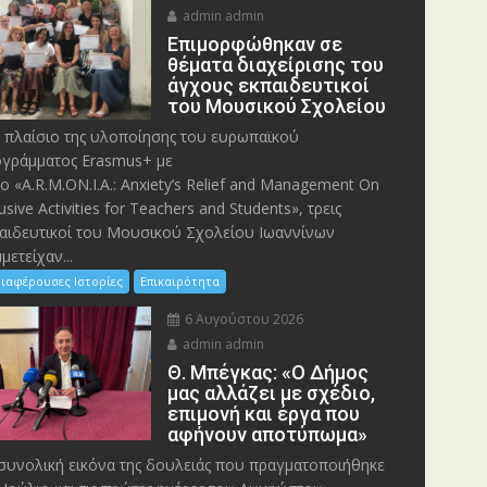
admin admin
Eπιμορφώθηκαν σε
θέματα διαχείρισης του
άγχους εκπαιδευτικοί
του Μουσικού Σχολείου
 πλαίσιο της υλοποίησης του ευρωπαϊκού
γράμματος Erasmus+ με
λο «A.R.M.ON.I.A.: Anxiety’s Relief and Management On
lusive Activities for Teachers and Students», τρεις
αιδευτικοί του Μουσικού Σχολείου Ιωαννίνων
μετείχαν...
ιαφέρουσες Ιστορίες
Επικαιρότητα
6 Αυγούστου 2026
admin admin
Θ. Μπέγκας: «Ο Δήμος
μας αλλάζει με σχέδιο,
επιμονή και έργα που
αφήνουν αποτύπωμα»
συνολική εικόνα της δουλειάς που πραγματοποιήθηκε