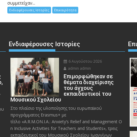
συμμετείχαν...
Ενδιαφέρουσες Ιστορίες
Επικαιρότητα
Ενδιαφέρουσες Ιστορίες
Επ
6 Αυγούστου 2026
admin admin
ς
Eπιμορφώθηκαν σε
ο,
θέματα διαχείρισης
του άγχους
»
εκπαιδευτικοί του
Μουσικού Σχολείου
Στο πλαίσιο της υλοποίησης του ευρωπαϊκού
ου
προγράμματος Erasmus+ με
τίτλο «A.R.M.ON.I.A.: Anxiety’s Relief and Management O
n Inclusive Activities for Teachers and Students», τρεις
εκπαιδευτικοί του Μουσικού Σχολείου Ιωαννίνων