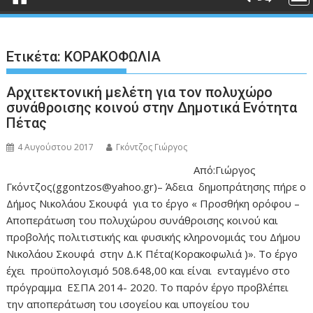
Ετικέτα:
ΚΟΡΑΚΟΦΩΛΙΑ
Αρχιτεκτονική μελέτη για τον πολυχώρο
συνάθροισης κοινού στην Δημοτικά Ενότητα
Πέτας
4 Αυγούστου 2017
Γκόντζος Γιώργος
Από:Γιώργος
Γκόντζος(ggontzos@yahoo.gr)– Άδεια δημοπράτησης πήρε ο
Δήμος Νικολάου Σκουφά για το έργο « Προσθήκη ορόφου –
Αποπεράτωση του πολυχώρου συνάθροισης κοινού και
προβολής πολιτιστικής και φυσικής κληρονομιάς του Δήμου
Νικολάου Σκουφά στην Δ.Κ Πέτα(Κορακοφωλιά )». To έργο
έχει προϋπολογισμό 508.648,00 και είναι ενταγμένο στο
πρόγραμμα ΕΣΠΑ 2014- 2020. Το παρόν έργο προβλέπει
την αποπεράτωση του ισογείου και υπογείου του