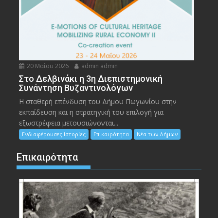
20 Μαΐου 2026
admin admin
Στο Δελβινάκι η 3η Διεπιστημονική
Συνάντηση Βυζαντινολόγων
Η σταθερή επένδυση του Δήμου Πωγωνίου στην
εκπαίδευση και η στρατηγική του επιλογή για
εξωστρέφεια μετουσιώνονται...
Ενδιαφέρουσες Ιστορίες
Επικαιρότητα
Νέα των Δήμων
Επικαιρότητα