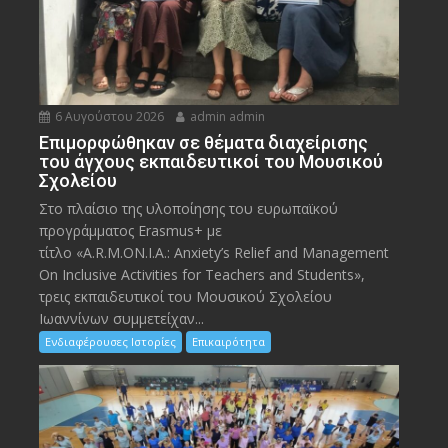
6 Αυγούστου 2026
admin admin
Eπιμορφώθηκαν σε θέματα διαχείρισης
του άγχους εκπαιδευτικοί του Μουσικού
Σχολείου
Στο πλαίσιο της υλοποίησης του ευρωπαϊκού
προγράμματος Erasmus+ με
τίτλο «A.R.M.ON.I.A.: Anxiety’s Relief and Management
On Inclusive Activities for Teachers and Students»,
τρεις εκπαιδευτικοί του Μουσικού Σχολείου
Ιωαννίνων συμμετείχαν...
Ενδιαφέρουσες Ιστορίες
Επικαιρότητα