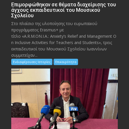
Eπιμορφώθηκαν σε θέματα διαχείρισης του
άγχους εκπαιδευτικοί του Μουσικού
Σχολείου
Στο πλαίσιο της υλοποίησης του ευρωπαϊκού
προγράμματος Erasmus+ με
τίτλο «A.R.M.ON.I.A.: Anxiety’s Relief and Management O
n Inclusive Activities for Teachers and Students», τρεις
εκπαιδευτικοί του Μουσικού Σχολείου Ιωαννίνων
συμμετείχαν...
Ενδιαφέρουσες Ιστορίες
Επικαιρότητα