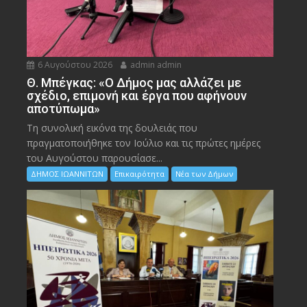
6 Αυγούστου 2026
admin admin
Θ. Μπέγκας: «Ο Δήμος μας αλλάζει με
σχέδιο, επιμονή και έργα που αφήνουν
αποτύπωμα»
Τη συνολική εικόνα της δουλειάς που
πραγματοποιήθηκε τον Ιούλιο και τις πρώτες ημέρες
του Αυγούστου παρουσίασε...
ΔΗΜΟΣ ΙΩΑΝΝΙΤΩΝ
Επικαιρότητα
Νέα των Δήμων