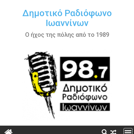
Περάστε
στο
Δημοτικό Ραδιόφωνο
περιεχόμενο
Ιωαννίνων
Ο ήχος της πόλης από το 1989