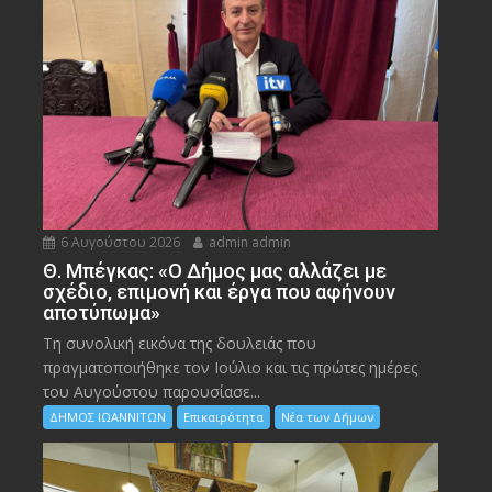
6 Αυγούστου 2026
admin admin
Θ. Μπέγκας: «Ο Δήμος μας αλλάζει με
σχέδιο, επιμονή και έργα που αφήνουν
αποτύπωμα»
Τη συνολική εικόνα της δουλειάς που
πραγματοποιήθηκε τον Ιούλιο και τις πρώτες ημέρες
του Αυγούστου παρουσίασε...
ΔΗΜΟΣ ΙΩΑΝΝΙΤΩΝ
Επικαιρότητα
Νέα των Δήμων