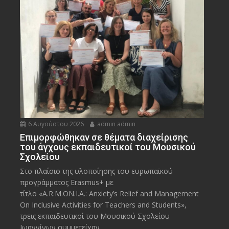
6 Αυγούστου 2026
admin admin
Eπιμορφώθηκαν σε θέματα διαχείρισης
του άγχους εκπαιδευτικοί του Μουσικού
Σχολείου
Στο πλαίσιο της υλοποίησης του ευρωπαϊκού
προγράμματος Erasmus+ με
τίτλο «A.R.M.ON.I.A.: Anxiety’s Relief and Management
On Inclusive Activities for Teachers and Students»,
τρεις εκπαιδευτικοί του Μουσικού Σχολείου
Ιωαννίνων συμμετείχαν...