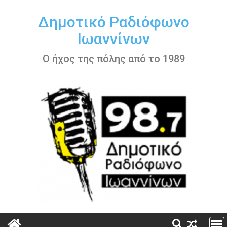
Περάστε
στο
Δημοτικό Ραδιόφωνο
περιεχόμενο
Ιωαννίνων
Ο ήχος της πόλης από το 1989