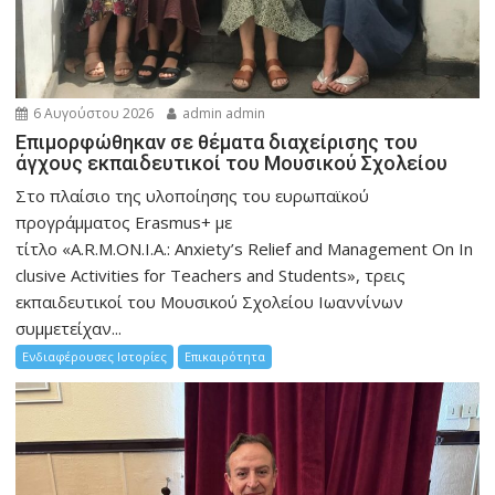
6 Αυγούστου 2026
admin admin
Eπιμορφώθηκαν σε θέματα διαχείρισης του
άγχους εκπαιδευτικοί του Μουσικού Σχολείου
Στο πλαίσιο της υλοποίησης του ευρωπαϊκού
προγράμματος Erasmus+ με
τίτλο «A.R.M.ON.I.A.: Anxiety’s Relief and Management On In
clusive Activities for Teachers and Students», τρεις
εκπαιδευτικοί του Μουσικού Σχολείου Ιωαννίνων
συμμετείχαν...
Ενδιαφέρουσες Ιστορίες
Επικαιρότητα