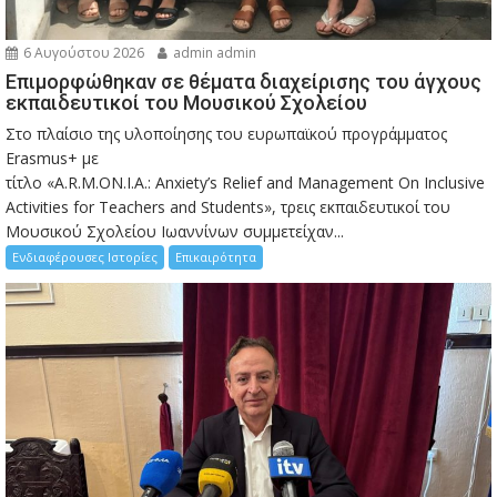
6 Αυγούστου 2026
admin admin
Eπιμορφώθηκαν σε θέματα διαχείρισης του άγχους
εκπαιδευτικοί του Μουσικού Σχολείου
Στο πλαίσιο της υλοποίησης του ευρωπαϊκού προγράμματος
Erasmus+ με
τίτλο «A.R.M.ON.I.A.: Anxiety’s Relief and Management On Inclusive
Activities for Teachers and Students», τρεις εκπαιδευτικοί του
Μουσικού Σχολείου Ιωαννίνων συμμετείχαν...
Ενδιαφέρουσες Ιστορίες
Επικαιρότητα