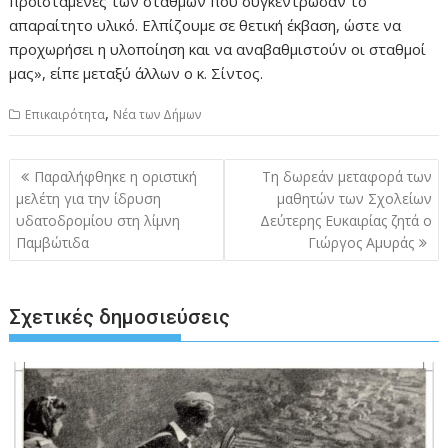
προϊστάμενες των σταθμών που συγκέντρωσαν το
απαραίτητο υλικό. Ελπίζουμε σε θετική έκβαση, ώστε να
προχωρήσει η υλοποίηση και να αναβαθμιστούν οι σταθμοί
μας», είπε μεταξύ άλλων ο κ. Σίντος.
,
Επικαιρότητα
Νέα των Δήμων
Πλοήγηση
Παραλήφθηκε η οριστική
Τη δωρεάν μεταφορά των
άρθρων
μελέτη για την ίδρυση
μαθητών των Σχολείων
υδατοδρομίου στη λίμνη
Δεύτερης Ευκαιρίας ζητά ο
Παμβώτιδα
Γιώργος Αμυράς
Σχετικές δημοσιεύσεις