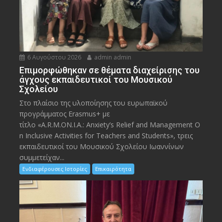
6 Αυγούστου 2026
admin admin
Eπιμορφώθηκαν σε θέματα διαχείρισης του
άγχους εκπαιδευτικοί του Μουσικού
Σχολείου
Στο πλαίσιο της υλοποίησης του ευρωπαϊκού
προγράμματος Erasmus+ με
τίτλο «A.R.M.ON.I.A.: Anxiety’s Relief and Management O
n Inclusive Activities for Teachers and Students», τρεις
εκπαιδευτικοί του Μουσικού Σχολείου Ιωαννίνων
συμμετείχαν...
Ενδιαφέρουσες Ιστορίες
Επικαιρότητα