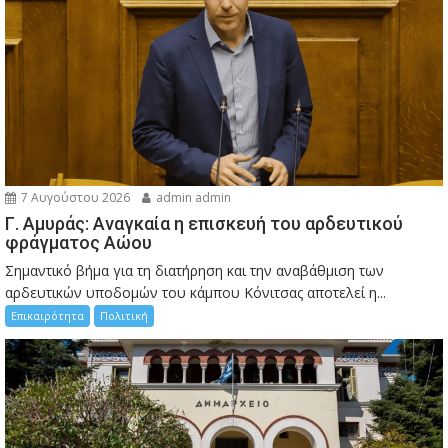
7 Αυγούστου 2026
admin admin
Γ. Αμυράς: Αναγκαία η επισκευή του αρδευτικού
φράγματος Αώου
Σημαντικό βήμα για τη διατήρηση και την αναβάθμιση των
αρδευτικών υποδομών του κάμπου Κόνιτσας αποτελεί η...
Επικαιρότητα
Πολιτική