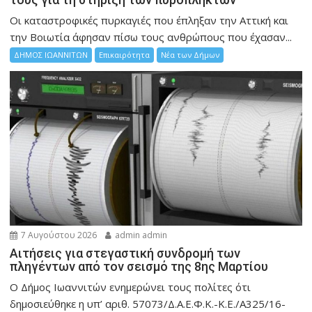
Οι καταστροφικές πυρκαγιές που έπληξαν την Αττική και
την Bοιωτία άφησαν πίσω τους ανθρώπους που έχασαν...
ΔΗΜΟΣ ΙΩΑΝΝΙΤΩΝ
Επικαιρότητα
Νέα των Δήμων
7 Αυγούστου 2026
admin admin
Αιτήσεις για στεγαστική συνδρομή των
πληγέντων από τον σεισμό της 8ης Μαρτίου
Ο Δήμος Ιωαννιτών ενημερώνει τους πολίτες ότι
δημοσιεύθηκε η υπ’ αριθ. 57073/Δ.Α.Ε.Φ.Κ.-Κ.Ε./Α325/16-