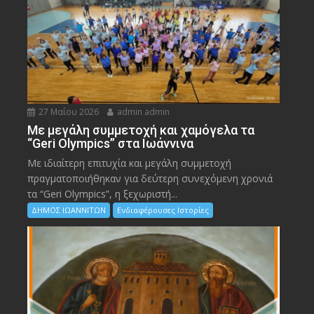
27 Μαΐου 2026
admin admin
Με μεγάλη συμμετοχή και χαμόγελα τα
“Geri Olympics” στα Ιωάννινα
Με ιδιαίτερη επιτυχία και μεγάλη συμμετοχή
πραγματοποιήθηκαν για δεύτερη συνεχόμενη χρονιά
τα “Geri Olympics”, η ξεχωριστή...
ΔΗΜΟΣ ΙΩΑΝΝΙΤΩΝ
Ενδιαφέρουσες Ιστορίες