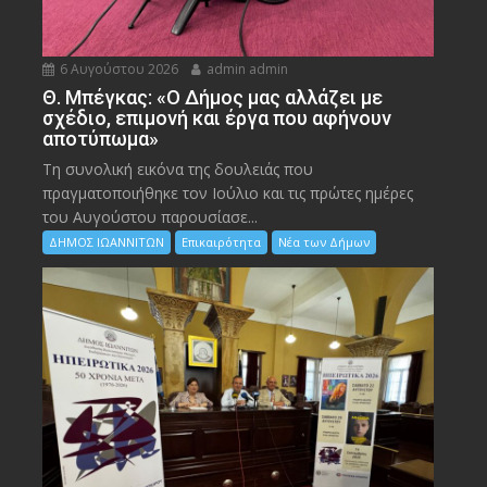
6 Αυγούστου 2026
admin admin
Θ. Μπέγκας: «Ο Δήμος μας αλλάζει με
σχέδιο, επιμονή και έργα που αφήνουν
αποτύπωμα»
Τη συνολική εικόνα της δουλειάς που
πραγματοποιήθηκε τον Ιούλιο και τις πρώτες ημέρες
του Αυγούστου παρουσίασε...
ΔΗΜΟΣ ΙΩΑΝΝΙΤΩΝ
Επικαιρότητα
Νέα των Δήμων