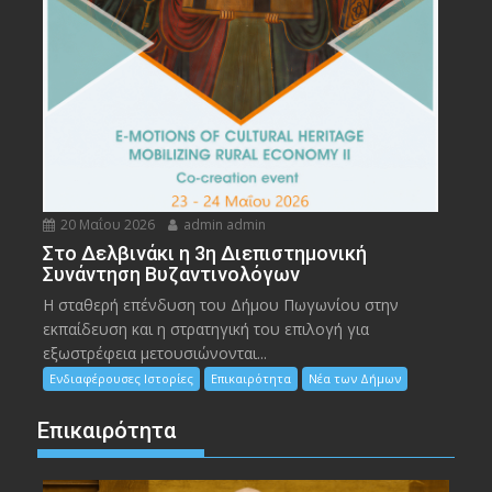
20 Μαΐου 2026
admin admin
Στο Δελβινάκι η 3η Διεπιστημονική
Συνάντηση Βυζαντινολόγων
Η σταθερή επένδυση του Δήμου Πωγωνίου στην
εκπαίδευση και η στρατηγική του επιλογή για
εξωστρέφεια μετουσιώνονται...
Ενδιαφέρουσες Ιστορίες
Επικαιρότητα
Νέα των Δήμων
Επικαιρότητα