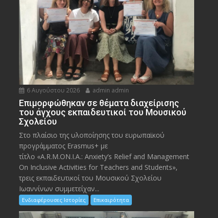
6 Αυγούστου 2026
admin admin
Eπιμορφώθηκαν σε θέματα διαχείρισης
του άγχους εκπαιδευτικοί του Μουσικού
Σχολείου
Στο πλαίσιο της υλοποίησης του ευρωπαϊκού
προγράμματος Erasmus+ με
τίτλο «A.R.M.ON.I.A.: Anxiety’s Relief and Management
On Inclusive Activities for Teachers and Students»,
τρεις εκπαιδευτικοί του Μουσικού Σχολείου
Ιωαννίνων συμμετείχαν...
Ενδιαφέρουσες Ιστορίες
Επικαιρότητα