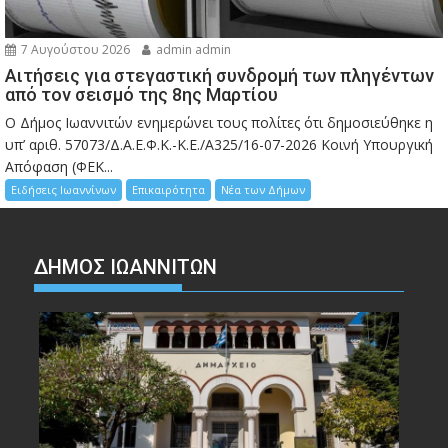
7 Αυγούστου 2026
admin admin
Αιτήσεις για στεγαστική συνδρομή των πληγέντων
από τον σεισμό της 8ης Μαρτίου
Ο Δήμος Ιωαννιτών ενημερώνει τους πολίτες ότι δημοσιεύθηκε η
υπ’ αριθ. 57073/Δ.Α.Ε.Φ.Κ.-Κ.Ε./Α325/16-07-2026 Κοινή Υπουργική
Απόφαση (ΦΕΚ...
Ειδήσεις Ιωαννίνων
Επικαιρότητα
Νέα των Δήμων
ΔΗΜΟΣ ΙΩΑΝΝΙΤΩΝ