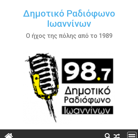
Περάστε
στο
Δημοτικό Ραδιόφωνο
περιεχόμενο
Ιωαννίνων
Ο ήχος της πόλης από το 1989