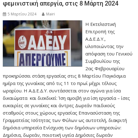
φεμινιστική απεργία, στις 8 Μάρτη 2024
5 Μαρτίου 2024
Mairi
Η Εκτελεστική
Επιτροπή της
Α.Δ.Ε.Δ.Υ.,
υλοποιώντας την
απόφαση του Γενικού
Συμβουλίου της
2ας Φεβρουαρίου
προκηρύσσει στάση εργασίας στις 8 Μαρτίου Παγκόσμια
ημέρα της γυναίκας από τις 11 το πρωί μέχρι τέλους
ωραρίου. Η Α.Δ.Ε.Δ.Υ. συντάσσεται στον αγώνα για ίσα
δικαιώματα και διεκδικεί: Ίση αμοιβή για ίση εργασία – ίσες
ευκαιρίες σε γυναίκες και άντρες Δωρεάν παιδικούς
σταθμούς στους χώρους εργασίας Επανασύσταση της
Γραμματείας Ισότητας των Φύλων ως αυτοτελή, διακριτή
δημόσια υπηρεσία Ενίσχυση των δημόσιων υπηρεσιών:
Δημόσια, δωρεάν, ποιοτική υγεία Δημόσιες δωρεάν