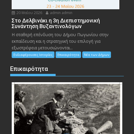
20 Μαΐου 2026
admin admin
Στο Δελβινάκι η 3η Διεπιστημονική
Συνάντηση Βυζαντινολόγων
Η σταθερή επένδυση του Δήμου Πωγωνίου στην
εκπαίδευση και η στρατηγική του επιλογή για
εξωστρέφεια μετουσιώνονται...
Ενδιαφέρουσες Ιστορίες
Επικαιρότητα
Νέα των Δήμων
Επικαιρότητα