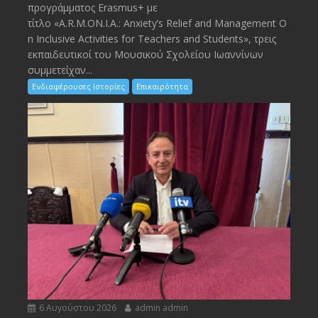
προγράμματος Erasmus+ με
τίτλο «A.R.M.ON.I.A.: Anxiety’s Relief and Management O
n Inclusive Activities for Teachers and Students», τρεις
εκπαιδευτικοί του Μουσικού Σχολείου Ιωαννίνων
συμμετείχαν...
Ενδιαφέρουσες Ιστορίες
Επικαιρότητα
6 Αυγούστου 2026
admin admin