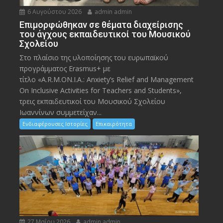
6 Αυγούστου 2026
admin admin
Eπιμορφώθηκαν σε θέματα διαχείρισης
του άγχους εκπαιδευτικοί του Μουσικού
Σχολείου
Στο πλαίσιο της υλοποίησης του ευρωπαϊκού
προγράμματος Erasmus+ με
τίτλο «A.R.M.ON.I.A.: Anxiety’s Relief and Management
On Inclusive Activities for Teachers and Students»,
τρεις εκπαιδευτικοί του Μουσικού Σχολείου
Ιωαννίνων συμμετείχαν...
Ενδιαφέρουσες Ιστορίες
Επικαιρότητα
27 Μαΐου 2026
admin admin