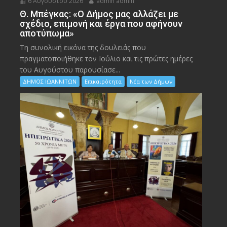
6 Αυγούστου 2026
admin admin
Θ. Μπέγκας: «Ο Δήμος μας αλλάζει με
σχέδιο, επιμονή και έργα που αφήνουν
αποτύπωμα»
Τη συνολική εικόνα της δουλειάς που
πραγματοποιήθηκε τον Ιούλιο και τις πρώτες ημέρες
του Αυγούστου παρουσίασε...
ΔΗΜΟΣ ΙΩΑΝΝΙΤΩΝ
Επικαιρότητα
Νέα των Δήμων