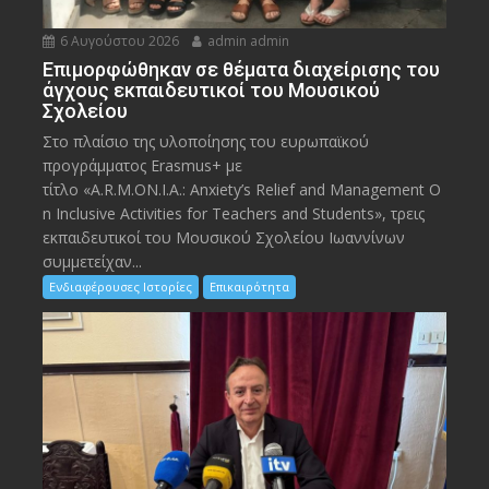
6 Αυγούστου 2026
admin admin
Eπιμορφώθηκαν σε θέματα διαχείρισης του
άγχους εκπαιδευτικοί του Μουσικού
Σχολείου
Στο πλαίσιο της υλοποίησης του ευρωπαϊκού
προγράμματος Erasmus+ με
τίτλο «A.R.M.ON.I.A.: Anxiety’s Relief and Management O
n Inclusive Activities for Teachers and Students», τρεις
εκπαιδευτικοί του Μουσικού Σχολείου Ιωαννίνων
συμμετείχαν...
Ενδιαφέρουσες Ιστορίες
Επικαιρότητα