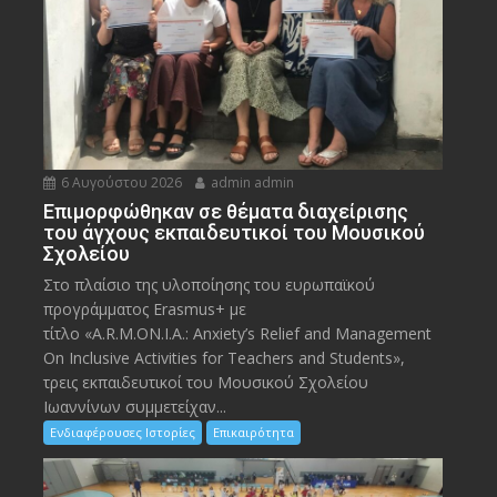
6 Αυγούστου 2026
admin admin
Eπιμορφώθηκαν σε θέματα διαχείρισης
του άγχους εκπαιδευτικοί του Μουσικού
Σχολείου
Στο πλαίσιο της υλοποίησης του ευρωπαϊκού
προγράμματος Erasmus+ με
τίτλο «A.R.M.ON.I.A.: Anxiety’s Relief and Management
On Inclusive Activities for Teachers and Students»,
τρεις εκπαιδευτικοί του Μουσικού Σχολείου
Ιωαννίνων συμμετείχαν...
Ενδιαφέρουσες Ιστορίες
Επικαιρότητα