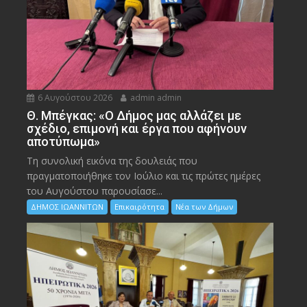
6 Αυγούστου 2026
admin admin
Θ. Μπέγκας: «Ο Δήμος μας αλλάζει με
σχέδιο, επιμονή και έργα που αφήνουν
αποτύπωμα»
Τη συνολική εικόνα της δουλειάς που
πραγματοποιήθηκε τον Ιούλιο και τις πρώτες ημέρες
του Αυγούστου παρουσίασε...
ΔΗΜΟΣ ΙΩΑΝΝΙΤΩΝ
Επικαιρότητα
Νέα των Δήμων