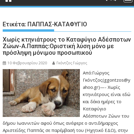
Ετικέτα:
ΠΑΠΠΑΣ-ΚΑΤΑΦΥΓΙΟ
Χωρίς κτηνιάτρους το Καταφύγιο Αδέσποτων
Ζώων-Α.Παππάς:Οριστική λύση μόνο με
πρόσληψη μόνιμου προσωπικού
10 Φεβρουαρίου 2020
Γκόντζος Γιώργος
Από:Γιώργος
Γκόντζος(ggontzos@y
ahoo.gr)—- Χωρίς
κτηνιάτρους είναι εδώ
και δέκα ημέρες το
Καταφύγιο
Αδέσποτων Ζώων του
δήμου Ιωαννιτών αφού όπως ανέφερε ο αντιδήμαρχος
Αριστείδης Παππάς σε παρέμβασή του (Ηχητικό ΕΔΩ), στην