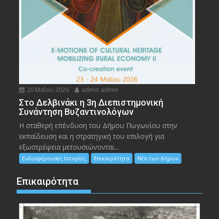
20 Μαΐου 2026
admin admin
Στο Δελβινάκι η 3η Διεπιστημονική
Συνάντηση Βυζαντινολόγων
Η σταθερή επένδυση του Δήμου Πωγωνίου στην
εκπαίδευση και η στρατηγική του επιλογή για
εξωστρέφεια μετουσιώνονται...
Ενδιαφέρουσες Ιστορίες
Επικαιρότητα
Νέα των Δήμων
Επικαιρότητα