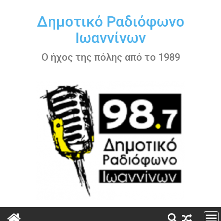
Περάστε
στο
Δημοτικό Ραδιόφωνο
περιεχόμενο
Ιωαννίνων
Ο ήχος της πόλης από το 1989