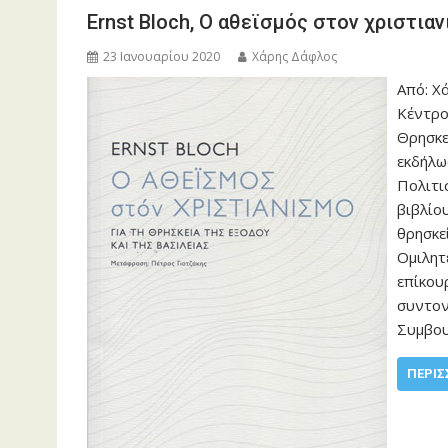
Ernst Bloch, Ο αθεϊσμός στον χριστιαν
23 Ιανουαρίου 2020
Χάρης Δάφλος
Από: Χ
Κέντρο
Θρησκε
εκδήλω
Πολιτι
βιβλίου
θρησκε
Ομιλητ
επίκου
συντον
Συμβου
ΠΕΡΙΣ