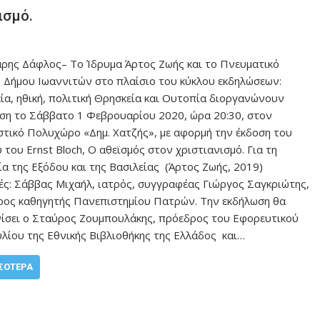
ισμό.
άρης Δάφλος– Το Ίδρυμα Άρτος Ζωής και το Πνευματικό
 Δήμου Ιωαννιτών στο πλαίσιο του κύκλου εκδηλώσεων:
ία, ηθική, πολιτική Θρησκεία και Ουτοπία διοργανώνουν
ση το Σάββατο 1 Φεβρουαρίου 2020, ώρα 20:30, στον
στικό Πολυχώρο «Δημ. Χατζής», με αφορμή την έκδοση του
 του Ernst Bloch, Ο αθεϊσμός στον χριστιανισμό. Για τη
ία της Εξόδου και της Βασιλείας (Άρτος Ζωής, 2019)
ές: Σάββας Μιχαήλ, ιατρός, συγγραφέας Γιώργος Σαγκριώτης,
ρος καθηγητής Πανεπιστημίου Πατρών. Την εκδήλωση θα
ίσει ο Σταύρος Ζουμπουλάκης, πρόεδρος του Εφορευτικού
λίου της Εθνικής Βιβλιοθήκης της Ελλάδος και…
ΣΌΤΕΡΑ