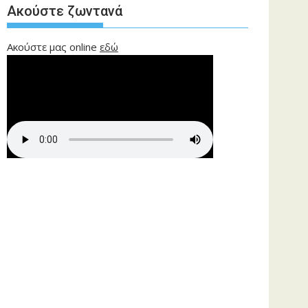
Ακούστε ζωντανά
Ακούστε μας online
εδώ