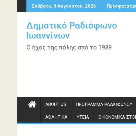
Περάστε
Σάββατο, 8 Αυγούστου, 2026
Πρόσφατα άρ
στο
περιεχόμενο
Δημοτικό Ραδιόφωνο
Ιωαννίνων
Ο ήχος της πόλης από το 1989
ABOUT US
ΠΡΌΓΡΑΜΜΑ ΡΑΔΙΟΦΏΝΟΥ
ΑΘΛΗΤΙΚΆ
ΥΓΕΊΑ
ΟΙΚΟΝΟΜΙΚΆ ΣΤΟΙ