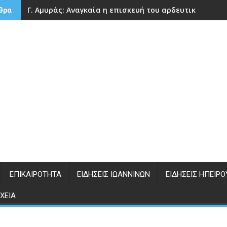
Γ. Αμυράς: Αναγκαία η επισκευή του αρδευτικού φρά
θρα
ΕΠΙΚΑΙΡΌΤΗΤΑ
ΕΙΔΉΣΕΙΣ ΙΩΑΝΝΊΝΩΝ
ΕΙΔΉΣΕΙΣ ΗΠΕΊΡΟ
ΧΕΊΑ