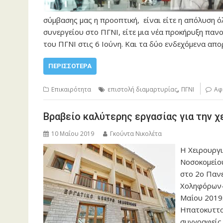
σύμβασης μας η προοπτική, είναι είτε η απόλυση ό
συνεργείου στο ΠΓΝΙ, είτε μια νέα προκήρυξη πα
του ΠΓΝΙ στις 6 Ιούνη. Και τα δύο ενδεχόμενα απ
ΠΕΡΙΣΣΌΤΕΡΑ
,
Επικαιρότητα
επιστολή διαμαρτυρίας
ΠΓΝΙ
Αφ
Βραβείο καλύτερης εργασίας για την χ
10 Μαΐου 2019
Γκούντα Νικολέτα
Η Χειρουργι
Νοσοκομείου
στο 2ο Πανε
Χοληφόρων-
Μαΐου 2019.
Ηπατοκυτταρ
συγγραφείς 