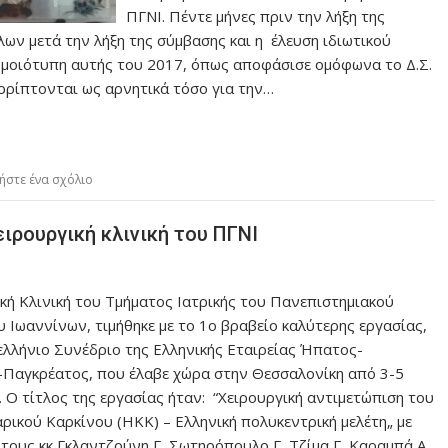
ΠΓΝΙ. Πέντε μήνες πριν την λήξη της
λων μετά την λήξη της σύμβασης και η έλευση ιδιωτικού
νομοιότυπη αυτής του 2017, όπως αποφάσισε ομόφωνα το Δ.Σ.
ορρίπτονται ως αρνητικά τόσο για την…
ήστε ένα σχόλιο
ειρουργική κλινική του ΠΓΝΙ
κή Κλινική του Τμήματος Ιατρικής του Πανεπιστημιακού
 Ιωαννίνων, τιμήθηκε με το 1ο βραβείο καλύτερης εργασίας,
λλήνιο Συνέδριο της Ελληνικής Εταιρείας Ήπατος-
Παγκρέατος, που έλαβε χώρα στην Θεσσαλονίκη από 3-5
 Ο τίτλος της εργασίας ήταν: “Χειρουργική αντιμετώπιση του
ικού Καρκίνου (ΗΚΚ) – Ελληνική πολυκεντρική μελέτη„ με
τους κκ Γκλαντζούνη Γ, Σωτηρόπουλο Γ, Τζίμα Γ, Καραμπά Α,