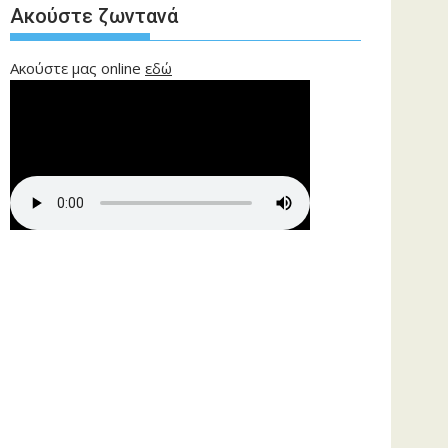
Ακούστε ζωντανά
Ακούστε μας online
εδώ