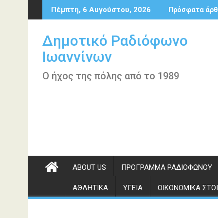
Περάστε
Πέμπτη, 6 Αυγούστου, 2026
Πρόσφατα άρθ
στο
περιεχόμενο
Δημοτικό Ραδιόφωνο
Ιωαννίνων
Ο ήχος της πόλης από το 1989
ABOUT US
ΠΡΌΓΡΑΜΜΑ ΡΑΔΙΟΦΏΝΟΥ
ΑΘΛΗΤΙΚΆ
ΥΓΕΊΑ
ΟΙΚΟΝΟΜΙΚΆ ΣΤΟΙ