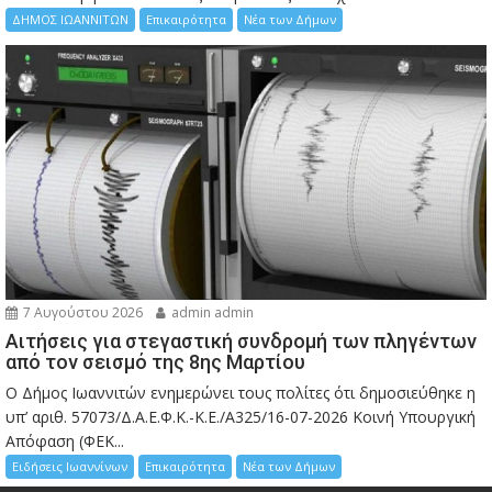
ΔΗΜΟΣ ΙΩΑΝΝΙΤΩΝ
Επικαιρότητα
Νέα των Δήμων
7 Αυγούστου 2026
admin admin
Αιτήσεις για στεγαστική συνδρομή των πληγέντων
από τον σεισμό της 8ης Μαρτίου
Ο Δήμος Ιωαννιτών ενημερώνει τους πολίτες ότι δημοσιεύθηκε η
υπ’ αριθ. 57073/Δ.Α.Ε.Φ.Κ.-Κ.Ε./Α325/16-07-2026 Κοινή Υπουργική
Απόφαση (ΦΕΚ...
Ειδήσεις Ιωαννίνων
Επικαιρότητα
Νέα των Δήμων