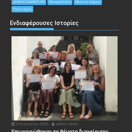
ΔΗΜΟΣ ΙΩΑΝΝΙΤΩΝ
Επικαιρότητα
Νέα των Δήμων
Πολιτισμός
Ενδιαφέρουσες Ιστορίες
6 Αυγούστου 2026
admin admin
Eπιμορφώθηκαν σε θέματα διαχείρισης