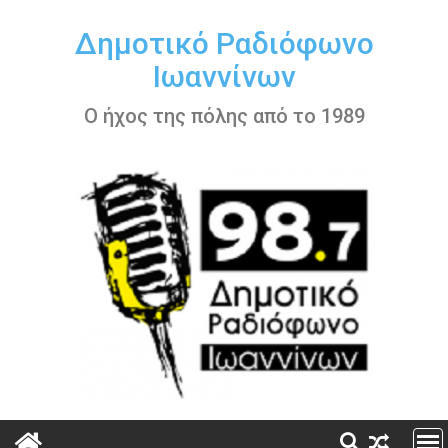
Περάστε
στο
Δημοτικό Ραδιόφωνο
περιεχόμενο
Ιωαννίνων
Ο ήχος της πόλης από το 1989