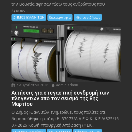
την Bοιωτία άφησαν πίσω τους ανθρώπους που
έχασαν...
ΔΗΜΟΣ ΙΩΑΝΝΙΤΩΝ
Επικαιρότητα
Νέα των Δήμων
7 Αυγούστου 2026
admin admin
Αιτήσεις για στεγαστική συνδρομή των
πληγέντων από τον σεισμό της 8ης
Μαρτίου
Ο Δήμος Ιωαννιτών ενημερώνει τους πολίτες ότι
δημοσιεύθηκε η υπ’ αριθ. 57073/Δ.Α.Ε.Φ.Κ.-Κ.Ε./Α325/16-
07-2026 Κοινή Υπουργική Απόφαση (ΦΕΚ...
Ειδήσεις Ιωαννίνων
Επικαιρότητα
Νέα των Δήμων