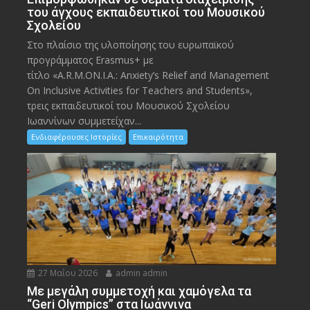
του άγχους εκπαιδευτικοί του Μουσικού
Σχολείου
Στο πλαίσιο της υλοποίησης του ευρωπαϊκού
προγράμματος Erasmus+ με
τίτλο «A.R.M.ON.I.A.: Anxiety’s Relief and Management
On Inclusive Activities for Teachers and Students»,
τρεις εκπαιδευτικοί του Μουσικού Σχολείου
Ιωαννίνων συμμετείχαν...
Ενδιαφέρουσες Ιστορίες
Επικαιρότητα
27 Μαΐου 2026
admin admin
Με μεγάλη συμμετοχή και χαμόγελα τα
“Geri Olympics” στα Ιωάννινα