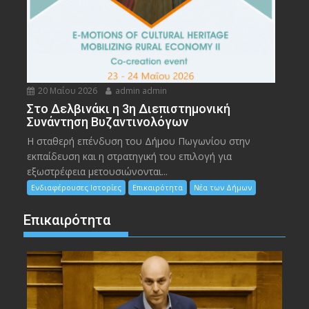
20 Μαΐου 2026
admin admin
Στο Δελβινάκι η 3η Διεπιστημονική
Συνάντηση Βυζαντινολόγων
Η σταθερή επένδυση του Δήμου Πωγωνίου στην
εκπαίδευση και η στρατηγική του επιλογή για
εξωστρέφεια μετουσιώνονται...
Ενδιαφέρουσες Ιστορίες
Επικαιρότητα
Νέα των Δήμων
Επικαιρότητα