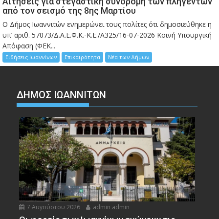
Αιτήσεις για στεγαστική συνδρομή των πληγέντων
από τον σεισμό της 8ης Μαρτίου
Ο Δήμος Ιωαννιτών ενημερώνει τους πολίτες ότι δημοσιεύθηκε η
υπ’ αριθ. 57073/Δ.Α.Ε.Φ.Κ.-Κ.Ε./Α325/16-07-2026 Κοινή Υπουργική
Απόφαση (ΦΕΚ...
Ειδήσεις Ιωαννίνων
Επικαιρότητα
Νέα των Δήμων
ΔΗΜΟΣ ΙΩΑΝΝΙΤΩΝ
7 Αυγούστου 2026
admin admin