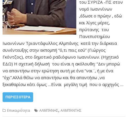
του ΣΥΡΙΖΑ -ΠΣ στον
νομό Ιωαννίνων
,έδωσε ο πρώην , εδώ
και λίγες μέρες,
πρύτανης του
Πανεπιστημίου
Ιωαννίνων Τριαντάφυλλος Αλμπάνης κατά την διάρκεια
συνέντευξης στην εκπομπή “ό,τι πεις εσύ” (Γιώργος
Γκόντζος), στο δημοτικό ραδιόφωνο Ιωαννίνων. (Ηχητικό
ΕΔΩ) Η σχετική δήλωσή του είναι η ακόλουθη: “Δεν μπορώ
να απαντήσω στην ερώτηση αυτή με ένα “ναι¨, ή με ένα
“όχι”.Αλλά θέλω να απαντήσω και θα απαντήσω ,να
ξεκαθαρίσω κάτι όμως …Είναι μεγάλη τιμή που ο αρχηγός …
ΠΕΡΙΣΣΌΤΕΡΑ
,
Επικαιρότητα
ΑΛΜΠΆΝΗΣ
ΑΛΜΠΆΝΤΗΣ