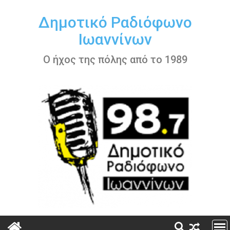
Περάστε
στο
Δημοτικό Ραδιόφωνο
περιεχόμενο
Ιωαννίνων
Ο ήχος της πόλης από το 1989