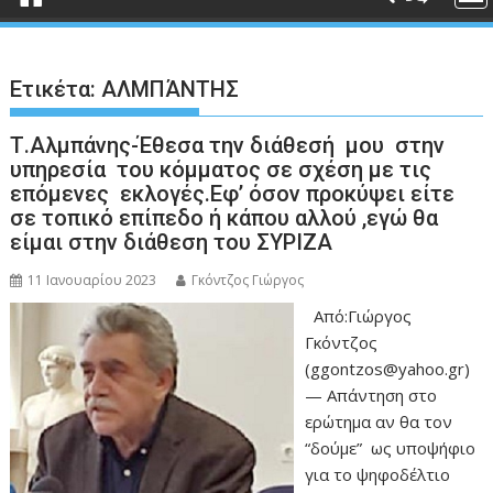
Ετικέτα:
ΑΛΜΠΆΝΤΗΣ
Τ.Αλμπάνης-Έθεσα την διάθεσή μου στην
υπηρεσία του κόμματος σε σχέση με τις
επόμενες εκλογές.Εφ’ όσον προκύψει είτε
σε τοπικό επίπεδο ή κάπου αλλού ,εγώ θα
είμαι στην διάθεση του ΣΥΡΙΖΑ
11 Ιανουαρίου 2023
Γκόντζος Γιώργος
Από:Γιώργος
Γκόντζος
(ggontzos@yahoo.gr)
— Απάντηση στο
ερώτημα αν θα τον
“δούμε” ως υποψήφιο
για το ψηφοδέλτιο