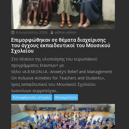
6 Αυγούστου 2026
admin admin
Eπιμορφώθηκαν σε θέματα διαχείρισης
του άγχους εκπαιδευτικοί του Μουσικού
Σχολείου
Στο πλαίσιο της υλοποίησης του ευρωπαϊκού
προγράμματος Erasmus+ με
τίτλο «A.R.M.ON.I.A.: Anxiety’s Relief and Management
On Inclusive Activities for Teachers and Students»,
τρεις εκπαιδευτικοί του Μουσικού Σχολείου
Ιωαννίνων συμμετείχαν...
Ενδιαφέρουσες Ιστορίες
Επικαιρότητα