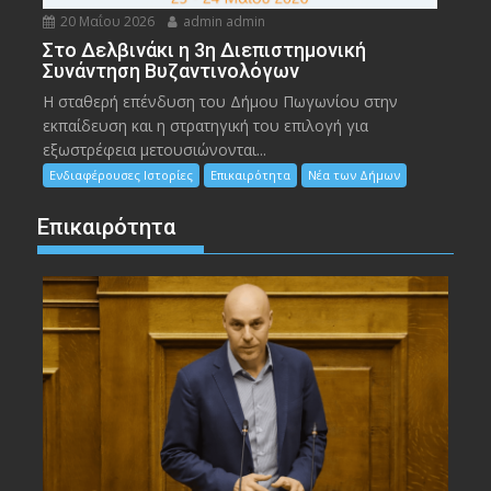
20 Μαΐου 2026
admin admin
Στο Δελβινάκι η 3η Διεπιστημονική
Συνάντηση Βυζαντινολόγων
Η σταθερή επένδυση του Δήμου Πωγωνίου στην
εκπαίδευση και η στρατηγική του επιλογή για
εξωστρέφεια μετουσιώνονται...
Ενδιαφέρουσες Ιστορίες
Επικαιρότητα
Νέα των Δήμων
Επικαιρότητα