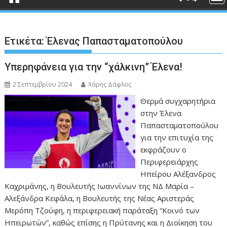
Ετικέτα:
Έλενας Παπασταματοπούλου
Υπερηφάνεια για την “χάλκινη” Έλενα!
2 Σεπτεμβρίου 2024
Χάρης Δάφλος
Θερμά συγχαρητήρια
στην Έλενα
Παπασταματοπούλου
για την επιτυχία της
εκφράζουν ο
Περιφερειάρχης
Ηπείρου Αλέξανδρος
Καχριμάνης, η Βουλευτής Ιωαννίνων της ΝΔ Μαρία –
Αλεξάνδρα Κεφάλα, η Βουλευτής της Νέας Αριστεράς
Μερόπη Τζούφη, η περιφερειακή παράταξη “Κοινό των
Ηπειρωτών”, καθώς επίσης η Πρύτανης και η Διοίκηση του