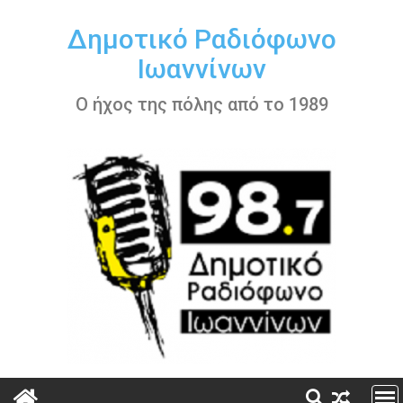
Περάστε
στο
Δημοτικό Ραδιόφωνο
περιεχόμενο
Ιωαννίνων
Ο ήχος της πόλης από το 1989