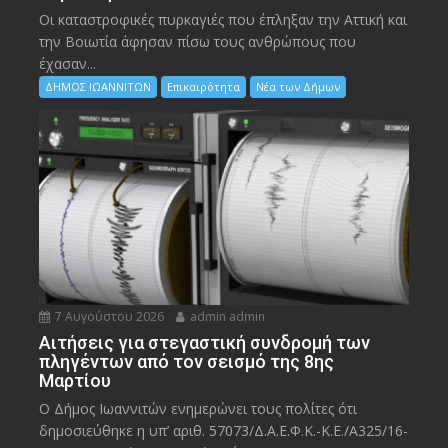
Οι καταστροφικές πυρκαγιές που έπληξαν την Αττική και
την Bοιωτία άφησαν πίσω τους ανθρώπους που
έχασαν...
ΔΗΜΟΣ ΙΩΑΝΝΙΤΩΝ
Επικαιρότητα
Νέα των Δήμων
7 Αυγούστου 2026
admin admin
Αιτήσεις για στεγαστική συνδρομή των
πληγέντων από τον σεισμό της 8ης
Μαρτίου
Ο Δήμος Ιωαννιτών ενημερώνει τους πολίτες ότι
δημοσιεύθηκε η υπ’ αριθ. 57073/Δ.Α.Ε.Φ.Κ.-Κ.Ε./Α325/16-