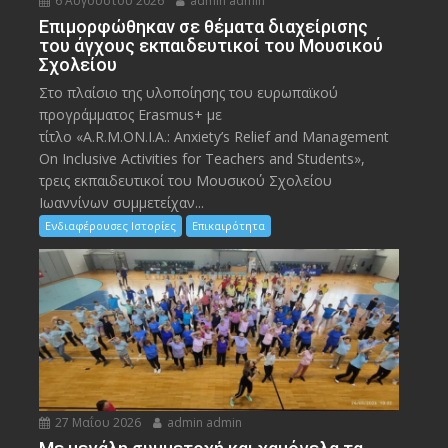
6 Αυγούστου 2026
admin admin
Eπιμορφώθηκαν σε θέματα διαχείρισης
του άγχους εκπαιδευτικοί του Μουσικού
Σχολείου
Στο πλαίσιο της υλοποίησης του ευρωπαϊκού
προγράμματος Erasmus+ με
τίτλο «A.R.M.ON.I.A.: Anxiety’s Relief and Management
On Inclusive Activities for Teachers and Students»,
τρεις εκπαιδευτικοί του Μουσικού Σχολείου
Ιωαννίνων συμμετείχαν...
Ενδιαφέρουσες Ιστορίες
Επικαιρότητα
27 Μαΐου 2026
admin admin