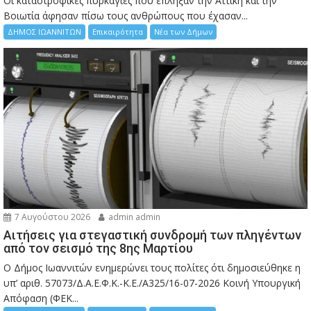
Οι καταστροφικές πυρκαγιές που έπληξαν την Αττική και την
Bοιωτία άφησαν πίσω τους ανθρώπους που έχασαν...
ΔΗΜΟΣ ΙΩΑΝΝΙΤΩΝ
Επικαιρότητα
Νέα των Δήμων
7 Αυγούστου 2026
admin admin
Αιτήσεις για στεγαστική συνδρομή των πληγέντων
από τον σεισμό της 8ης Μαρτίου
Ο Δήμος Ιωαννιτών ενημερώνει τους πολίτες ότι δημοσιεύθηκε η
υπ’ αριθ. 57073/Δ.Α.Ε.Φ.Κ.-Κ.Ε./Α325/16-07-2026 Κοινή Υπουργική
Απόφαση (ΦΕΚ...