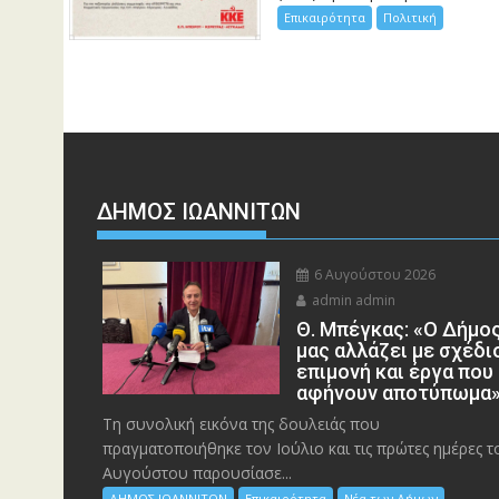
Επικαιρότητα
Πολιτική
ΔΗΜΟΣ ΙΩΑΝΝΙΤΩΝ
6 Αυγούστου 2026
admin admin
Θ. Μπέγκας: «Ο Δήμο
μας αλλάζει με σχέδι
επιμονή και έργα που
αφήνουν αποτύπωμα
Τη συνολική εικόνα της δουλειάς που
πραγματοποιήθηκε τον Ιούλιο και τις πρώτες ημέρες τ
Αυγούστου παρουσίασε...
ΔΗΜΟΣ ΙΩΑΝΝΙΤΩΝ
Επικαιρότητα
Νέα των Δήμων