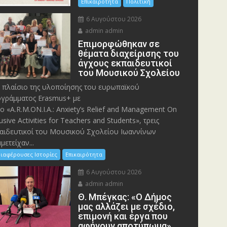
Επικαιρότητα
Πολιτική
6 Αυγούστου 2026
admin admin
Eπιμορφώθηκαν σε
θέματα διαχείρισης του
άγχους εκπαιδευτικοί
του Μουσικού Σχολείου
 πλαίσιο της υλοποίησης του ευρωπαϊκού
γράμματος Erasmus+ με
λο «A.R.M.ON.I.A.: Anxiety’s Relief and Management On
lusive Activities for Teachers and Students», τρεις
αιδευτικοί του Μουσικού Σχολείου Ιωαννίνων
μετείχαν...
ιαφέρουσες Ιστορίες
Επικαιρότητα
6 Αυγούστου 2026
admin admin
Θ. Μπέγκας: «Ο Δήμος
μας αλλάζει με σχέδιο,
επιμονή και έργα που
αφήνουν αποτύπωμα»