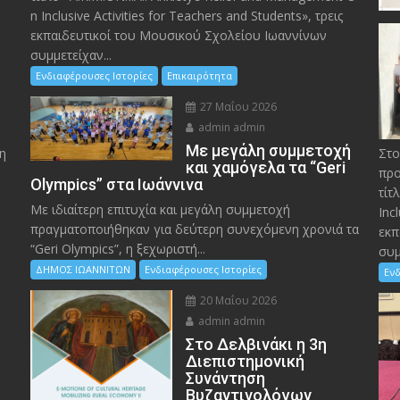
n Inclusive Activities for Teachers and Students», τρεις
εκπαιδευτικοί του Μουσικού Σχολείου Ιωαννίνων
συμμετείχαν...
Ενδιαφέρουσες Ιστορίες
Επικαιρότητα
27 Μαΐου 2026
admin admin
Με μεγάλη συμμετοχή
η
Στο
και χαμόγελα τα “Geri
προ
Olympics” στα Ιωάννινα
τίτ
Με ιδιαίτερη επιτυχία και μεγάλη συμμετοχή
Inc
πραγματοποιήθηκαν για δεύτερη συνεχόμενη χρονιά τα
εκπ
“Geri Olympics”, η ξεχωριστή...
συμ
ΔΗΜΟΣ ΙΩΑΝΝΙΤΩΝ
Ενδιαφέρουσες Ιστορίες
Ενδ
20 Μαΐου 2026
admin admin
Στο Δελβινάκι η 3η
Διεπιστημονική
Συνάντηση
Βυζαντινολόγων