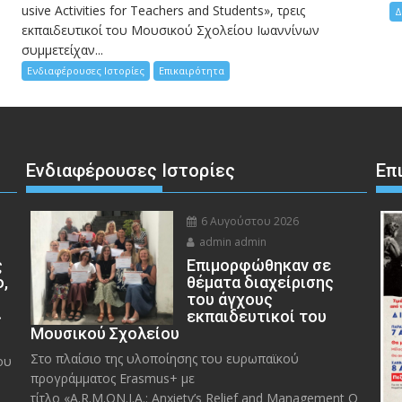
usive Activities for Teachers and Students», τρεις
Δ
εκπαιδευτικοί του Μουσικού Σχολείου Ιωαννίνων
συμμετείχαν...
Ενδιαφέρουσες Ιστορίες
Επικαιρότητα
Ενδιαφέρουσες Ιστορίες
Επ
6 Αυγούστου 2026
admin admin
ς
Eπιμορφώθηκαν σε
ο,
θέματα διαχείρισης
του άγχους
»
εκπαιδευτικοί του
Μουσικού Σχολείου
Στο πλαίσιο της υλοποίησης του ευρωπαϊκού
ου
προγράμματος Erasmus+ με
τίτλο «A.R.M.ON.I.A.: Anxiety’s Relief and Management O