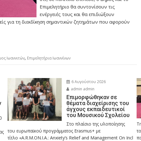
Επιμελητήριο θα συντονίσουν τις
ενέργειές τους και θα επιδιώξουν
είς για τη διεκδίκηση σημαντικών ζητημάτων που αφορούν
,
μος Ιωαννιτών
Επιμελητήρια Ιωαννίνων
6 Αυγούστου 2026
admin admin
Eπιμορφώθηκαν σε
ν
θέματα διαχείρισης του
άγχους εκπαιδευτικοί
του Μουσικού Σχολείου
0
Στο πλαίσιο της υλοποίησης
Τ
του ευρωπαϊκού προγράμματος Erasmus+ με
το
ας
τίτλο «A.R.M.ON.I.A.: Anxiety’s Relief and Management On Incl
πα