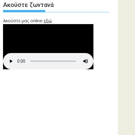
Ακούστε ζωντανά
Ακούστε μας online
εδώ