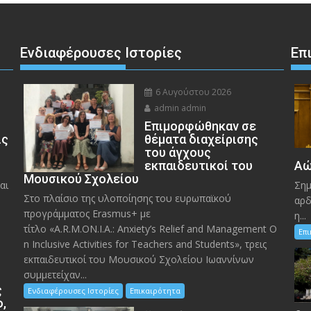
Ενδιαφέρουσες Ιστορίες
Επ
6 Αυγούστου 2026
admin admin
Eπιμορφώθηκαν σε
ις
θέματα διαχείρισης
του άγχους
εκπαιδευτικοί του
Αώ
Μουσικού Σχολείου
αι
Σημ
Στο πλαίσιο της υλοποίησης του ευρωπαϊκού
αρδ
προγράμματος Erasmus+ με
η...
τίτλο «A.R.M.ON.I.A.: Anxiety’s Relief and Management O
Επ
n Inclusive Activities for Teachers and Students», τρεις
εκπαιδευτικοί του Μουσικού Σχολείου Ιωαννίνων
συμμετείχαν...
ς
Ενδιαφέρουσες Ιστορίες
Επικαιρότητα
ο,