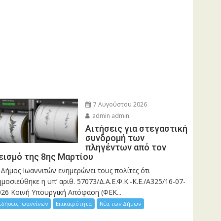
7 Αυγούστου 2026
admin admin
Αιτήσεις για στεγαστική
συνδρομή των
πληγέντων από τον
εισμό της 8ης Μαρτίου
 Δήμος Ιωαννιτών ενημερώνει τους πολίτες ότι
μοσιεύθηκε η υπ’ αριθ. 57073/Δ.Α.Ε.Φ.Κ.-Κ.Ε./Α325/16-07-
026 Κοινή Υπουργική Απόφαση (ΦΕΚ...
ιδήσεις Ιωαννίνων
Επικαιρότητα
Νέα των Δήμων