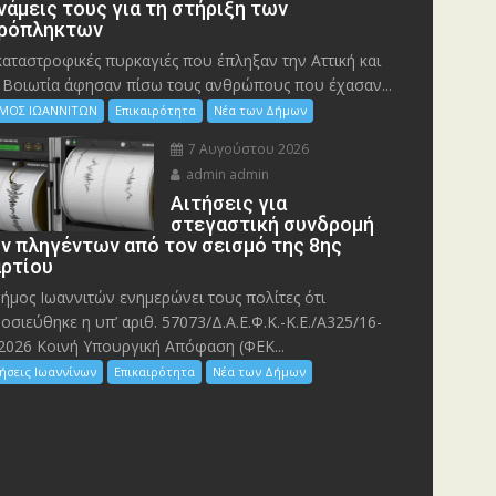
νάμεις τους για τη στήριξη των
ρόπληκτων
καταστροφικές πυρκαγιές που έπληξαν την Αττική και
 Bοιωτία άφησαν πίσω τους ανθρώπους που έχασαν...
ΜΟΣ ΙΩΑΝΝΙΤΩΝ
Επικαιρότητα
Νέα των Δήμων
7 Αυγούστου 2026
admin admin
Αιτήσεις για
στεγαστική συνδρομή
ν πληγέντων από τον σεισμό της 8ης
ρτίου
ήμος Ιωαννιτών ενημερώνει τους πολίτες ότι
οσιεύθηκε η υπ’ αριθ. 57073/Δ.Α.Ε.Φ.Κ.-Κ.Ε./Α325/16-
2026 Κοινή Υπουργική Απόφαση (ΦΕΚ...
ήσεις Ιωαννίνων
Επικαιρότητα
Νέα των Δήμων