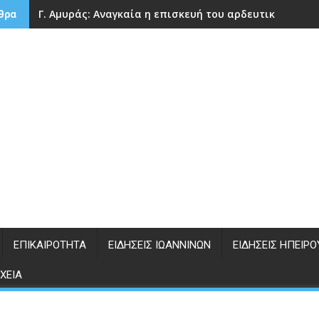
Γ. Αμυράς: Αναγκαία η επισκευή του αρδευτικού φρά
θρα
ΕΠΙΚΑΙΡΌΤΗΤΑ
ΕΙΔΉΣΕΙΣ ΙΩΑΝΝΊΝΩΝ
ΕΙΔΉΣΕΙΣ ΗΠΕΊΡΟ
ΧΕΊΑ