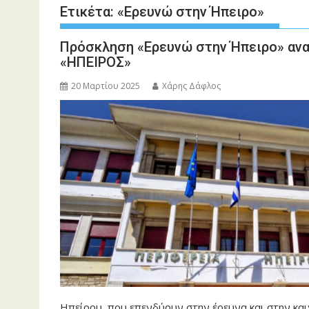
Ετικέτα:
«Ερευνώ στην Ήπειρο»
Πρόσκληση «Ερευνώ στην Ήπειρο» αναμ
«ΗΠΕΙΡΟΣ»
20 Μαρτίου 2025
Χάρης Δάφλος
Ηπείρου, που επενδύουν στην έρευνα και στην κα