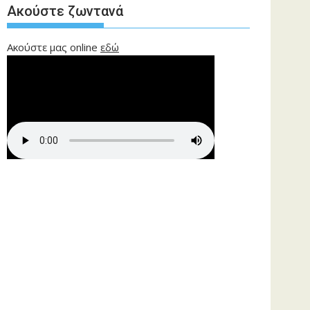
Ακούστε ζωντανά
Ακούστε μας online
εδώ