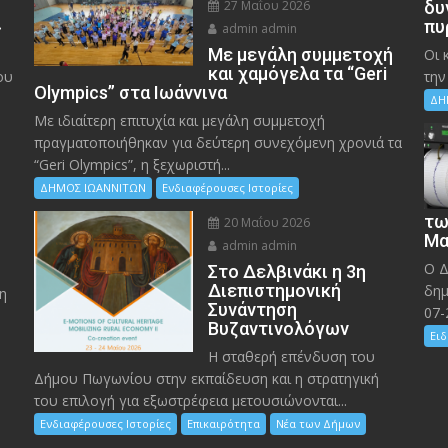
27 Μαΐου 2026
δυ
»
πυ
admin admin
Με μεγάλη συμμετοχή
Οι 
και χαμόγελα τα “Geri
ου
την
Olympics” στα Ιωάννινα
ΔΗ
Με ιδιαίτερη επιτυχία και μεγάλη συμμετοχή
πραγματοποιήθηκαν για δεύτερη συνεχόμενη χρονιά τα
“Geri Olympics”, η ξεχωριστή...
ΔΗΜΟΣ ΙΩΑΝΝΙΤΩΝ
Ενδιαφέρουσες Ιστορίες
τω
20 Μαΐου 2026
Μα
admin admin
Ο Δ
Στο Δελβινάκι η 3η
Διεπιστημονική
δημ
η
Συνάντηση
07-
Βυζαντινολόγων
Ειδ
Η σταθερή επένδυση του
Δήμου Πωγωνίου στην εκπαίδευση και η στρατηγική
του επιλογή για εξωστρέφεια μετουσιώνονται...
Ενδιαφέρουσες Ιστορίες
Επικαιρότητα
Νέα των Δήμων