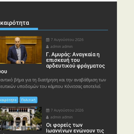
ικαιρότητα
7 Αυγούστου 2026
admin admin
Γ. Αμυράς: Αναγκαία η
επισκευή του
αρδευτικού φράγματος
ου
αντικό βήμα για τη διατήρηση και την αναβάθμιση των
ευτικών υποδομών του κάμπου Κόνιτσας αποτελεί
ικαιρότητα
Πολιτική
7 Αυγούστου 2026
admin admin
Οι φορείς των
Ιωαννίνων ενώνουν τις