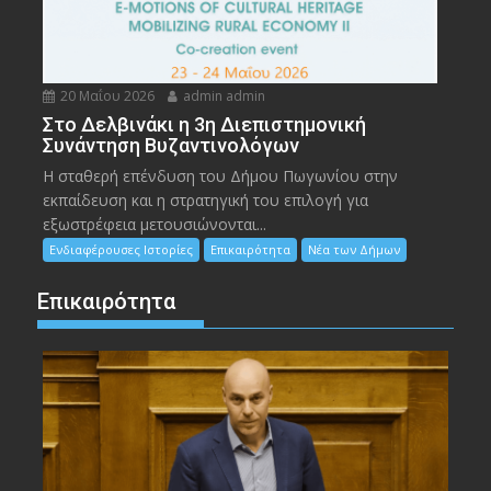
20 Μαΐου 2026
admin admin
Στο Δελβινάκι η 3η Διεπιστημονική
Συνάντηση Βυζαντινολόγων
Η σταθερή επένδυση του Δήμου Πωγωνίου στην
εκπαίδευση και η στρατηγική του επιλογή για
εξωστρέφεια μετουσιώνονται...
Ενδιαφέρουσες Ιστορίες
Επικαιρότητα
Νέα των Δήμων
Επικαιρότητα