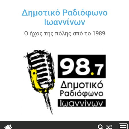
Περάστε
στο
Δημοτικό Ραδιόφωνο
περιεχόμενο
Ιωαννίνων
Ο ήχος της πόλης από το 1989