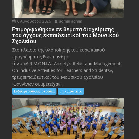
6 Αυγούστου 2026
admin admin
Eπιμορφώθηκαν σε θέματα διαχείρισης
του άγχους εκπαιδευτικοί του Μουσικού
Σχολείου
Στο πλαίσιο της υλοποίησης του ευρωπαϊκού
προγράμματος Erasmus+ με
τίτλο «A.R.M.ON.I.A.: Anxiety’s Relief and Management
On Inclusive Activities for Teachers and Students»,
τρεις εκπαιδευτικοί του Μουσικού Σχολείου
Ιωαννίνων συμμετείχαν...
Ενδιαφέρουσες Ιστορίες
Επικαιρότητα