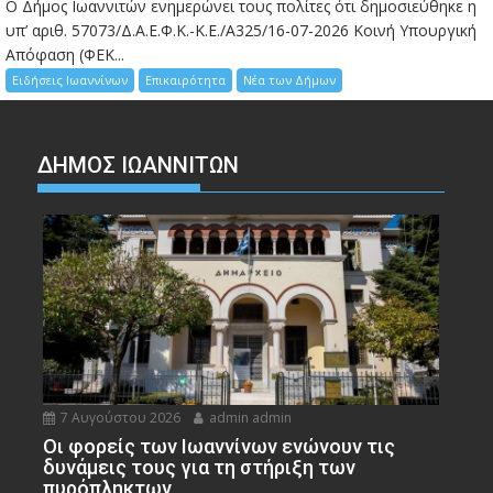
Ο Δήμος Ιωαννιτών ενημερώνει τους πολίτες ότι δημοσιεύθηκε η
υπ’ αριθ. 57073/Δ.Α.Ε.Φ.Κ.-Κ.Ε./Α325/16-07-2026 Κοινή Υπουργική
Απόφαση (ΦΕΚ...
Ειδήσεις Ιωαννίνων
Επικαιρότητα
Νέα των Δήμων
ΔΗΜΟΣ ΙΩΑΝΝΙΤΩΝ
7 Αυγούστου 2026
admin admin
Οι φορείς των Ιωαννίνων ενώνουν τις
δυνάμεις τους για τη στήριξη των
πυρόπληκτων