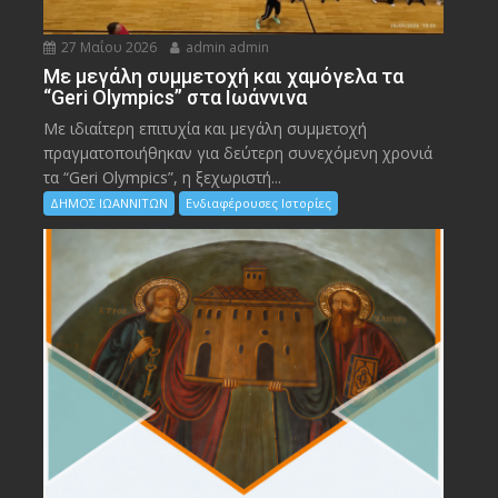
27 Μαΐου 2026
admin admin
Με μεγάλη συμμετοχή και χαμόγελα τα
“Geri Olympics” στα Ιωάννινα
Με ιδιαίτερη επιτυχία και μεγάλη συμμετοχή
πραγματοποιήθηκαν για δεύτερη συνεχόμενη χρονιά
τα “Geri Olympics”, η ξεχωριστή...
ΔΗΜΟΣ ΙΩΑΝΝΙΤΩΝ
Ενδιαφέρουσες Ιστορίες