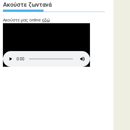
Ακούστε ζωντανά
Ακούστε μας online
εδώ