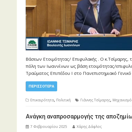
Βάσεων Ετοιμότητας/ Επιφυλακής . Ο κ.Τσίμαρης, 
πόλη των Ιωαννίνων ως βάση ετοιμότητας/επιφυλα
Τραύματος Επιπέδου Ι στο Πανεπιστημιακό Γενικ
ΠΕΡΙΣΣΌΤΕΡΑ
,
,
Επικαιρότητα
Πολιτική
Γιάννης Τσίμαρης
Μηχανισμός
Ανάγκη αναπροσαρμογής της αποζημί
7 Φεβρουαρίου 2025
Χάρης Δάφλος