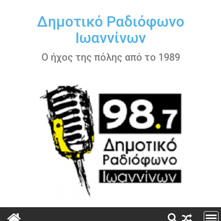
Περάστε
στο
Δημοτικό Ραδιόφωνο
περιεχόμενο
Ιωαννίνων
Ο ήχος της πόλης από το 1989