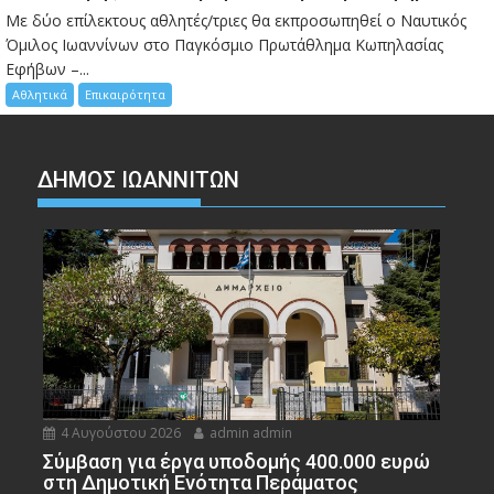
Mε δύο επίλεκτους αθλητές/τριες θα εκπροσωπηθεί ο Ναυτικός
Όμιλος Ιωαννίνων στο Παγκόσμιο Πρωτάθλημα Κωπηλασίας
Εφήβων –...
Αθλητικά
Επικαιρότητα
ΔΗΜΟΣ ΙΩΑΝΝΙΤΩΝ
4 Αυγούστου 2026
admin admin
Σύμβαση για έργα υποδομής 400.000 ευρώ
στη Δημοτική Ενότητα Περάματος