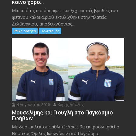
κοινό χορό…
Μια από τις πιο όμορφες και ξεχωριστές βραδιές του
φετινού καλοκαιριού εκτυλίχθηκε στην πλατεία
Δελβινακίου, αποδεικνύοντας...
Επικαιρότητα
Πολιτισμός
4 Αυγούστου 2026
Χάρης Δάφλος
Μουσελίμης και Γιουγλή στο Παγκόσμιο
Εφήβων
Mε δύο επίλεκτους αθλητές/τριες θα εκπροσωπηθεί ο
Ναυτικός Όμιλος Ιωαννίνων στο Παγκόσμιο