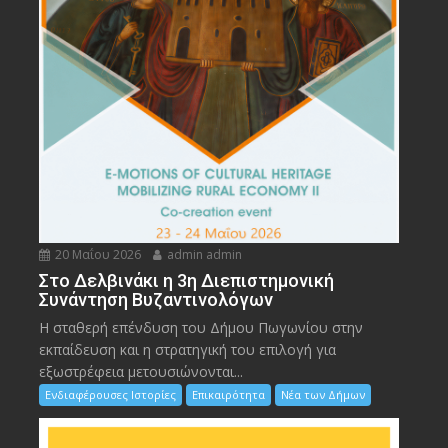
20 Μαΐου 2026
admin admin
Στο Δελβινάκι η 3η Διεπιστημονική
Συνάντηση Βυζαντινολόγων
Η σταθερή επένδυση του Δήμου Πωγωνίου στην
εκπαίδευση και η στρατηγική του επιλογή για
εξωστρέφεια μετουσιώνονται...
Ενδιαφέρουσες Ιστορίες
Επικαιρότητα
Νέα των Δήμων