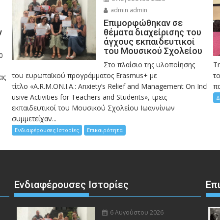
admin admin
Eπιμορφώθηκαν σε
ν
θέματα διαχείρισης του
άγχους εκπαιδευτικοί
του Μουσικού Σχολείου
0
Στο πλαίσιο της υλοποίησης
Τ
του ευρωπαϊκού προγράμματος Erasmus+ με
το
ας
τίτλο «A.R.M.ON.I.A.: Anxiety’s Relief and Management On Incl
πα
usive Activities for Teachers and Students», τρεις
Δ
εκπαιδευτικοί του Μουσικού Σχολείου Ιωαννίνων
συμμετείχαν...
Ενδιαφέρουσες Ιστορίες
Επικαιρότητα
Ενδιαφέρουσες Ιστορίες
Επ
6 Αυγούστου 2026