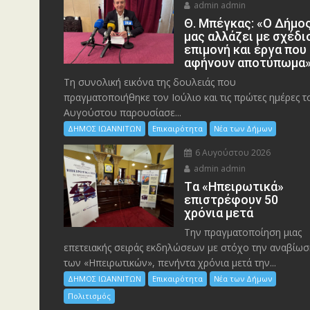
admin admin
Θ. Μπέγκας: «Ο Δήμο
μας αλλάζει με σχέδι
επιμονή και έργα που
αφήνουν αποτύπωμα
Τη συνολική εικόνα της δουλειάς που
πραγματοποιήθηκε τον Ιούλιο και τις πρώτες ημέρες τ
Αυγούστου παρουσίασε...
ΔΗΜΟΣ ΙΩΑΝΝΙΤΩΝ
Επικαιρότητα
Νέα των Δήμων
6 Αυγούστου 2026
admin admin
Tα «Ηπειρωτικά»
επιστρέφουν 50
χρόνια μετά
Την πραγματοποίηση μιας
επετειακής σειράς εκδηλώσεων με στόχο την αναβίωσ
των «Ηπειρωτικών», πενήντα χρόνια μετά την...
ΔΗΜΟΣ ΙΩΑΝΝΙΤΩΝ
Επικαιρότητα
Νέα των Δήμων
Πολιτισμός