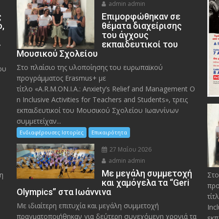
admin admin
ς
Eπιμορφώθηκαν σε
ο,
θέματα διαχείρισης
του άγχους
»
εκπαιδευτικοί του
Μουσικού Σχολείου
Στο πλαίσιο της υλοποίησης του ευρωπαϊκού
ου
προγράμματος Erasmus+ με
τίτλο «A.R.M.ON.I.A.: Anxiety’s Relief and Management O
n Inclusive Activities for Teachers and Students», τρεις
εκπαιδευτικοί του Μουσικού Σχολείου Ιωαννίνων
συμμετείχαν...
Ενδιαφέρουσες Ιστορίες
Επικαιρότητα
27 Μαΐου 2026
admin admin
Με μεγάλη συμμετοχή
η
Στο
και χαμόγελα τα “Geri
προ
Olympics” στα Ιωάννινα
τίτ
Με ιδιαίτερη επιτυχία και μεγάλη συμμετοχή
Inc
πραγματοποιήθηκαν για δεύτερη συνεχόμενη χρονιά τα
εκπ