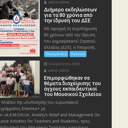
admin admin
Διήμερο εκδηλώσεων
για τα 80 χρόνια από
την ίδρυση του ΔΣΕ
Με αφορμή τη συμπλήρωση
80 χρόνων από την ίδρυση
του Δημοκρατικού Στρατού
Ελλάδας (ΔΣΕ), η Επιτροπή...
Επικαιρότητα
Πολιτική
6 Αυγούστου 2026
admin admin
Eπιμορφώθηκαν σε
θέματα διαχείρισης του
άγχους εκπαιδευτικοί
του Μουσικού Σχολείου
 πλαίσιο της υλοποίησης του ευρωπαϊκού
γράμματος Erasmus+ με
λο «A.R.M.ON.I.A.: Anxiety’s Relief and Management On
lusive Activities for Teachers and Students», τρεις
αιδευτικοί του Μουσικού Σχολείου Ιωαννίνων