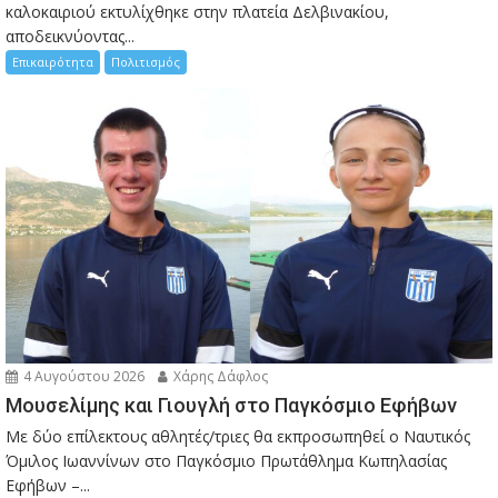
καλοκαιριού εκτυλίχθηκε στην πλατεία Δελβινακίου,
αποδεικνύοντας...
Επικαιρότητα
Πολιτισμός
4 Αυγούστου 2026
Χάρης Δάφλος
Μουσελίμης και Γιουγλή στο Παγκόσμιο Εφήβων
Mε δύο επίλεκτους αθλητές/τριες θα εκπροσωπηθεί ο Ναυτικός
Όμιλος Ιωαννίνων στο Παγκόσμιο Πρωτάθλημα Κωπηλασίας
Εφήβων –...