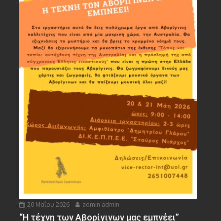
20 Μαΐου 2026
admin admin
“Η τέχνη των Αβορίγινων μας εμπνέει”