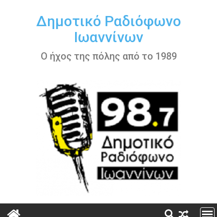
Περάστε
στο
Δημοτικό Ραδιόφωνο
περιεχόμενο
Ιωαννίνων
Ο ήχος της πόλης από το 1989