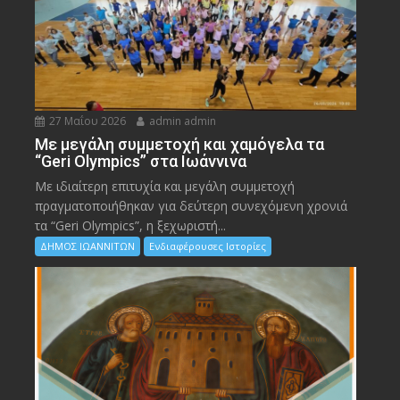
27 Μαΐου 2026
admin admin
Με μεγάλη συμμετοχή και χαμόγελα τα
“Geri Olympics” στα Ιωάννινα
Με ιδιαίτερη επιτυχία και μεγάλη συμμετοχή
πραγματοποιήθηκαν για δεύτερη συνεχόμενη χρονιά
τα “Geri Olympics”, η ξεχωριστή...
ΔΗΜΟΣ ΙΩΑΝΝΙΤΩΝ
Ενδιαφέρουσες Ιστορίες