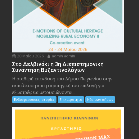
20 Μαΐου 2026
admin admin
Στο Δελβινάκι η 3η Διεπιστημονική
Συνάντηση Βυζαντινολόγων
Η σταθερή επένδυση του Δήμου Πωγωνίου στην
εκπαίδευση και η στρατηγική του επιλογή για
εξωστρέφεια μετουσιώνονται...
Ενδιαφέρουσες Ιστορίες
Επικαιρότητα
Νέα των Δήμων